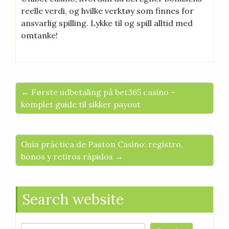
reelle verdi, og hvilke verktøy som finnes for
ansvarlig spilling. Lykke til og spill alltid med
omtanke!
← Første udbetaling på bet365 casino –
komplet guide til sikker payout
Guía práctica de Paston Casino: registro,
bonos y retiros rápidos →
Search website