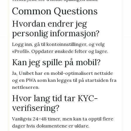
Common Questions
Hvordan endrer jeg
personlig informasjon?
Logg inn, gå til kontoinnstillinger, og velg
«Profil». Oppdater ønskede felter og lagre.
Kan jeg spille på mobil?
Ja, Unibet har en mobil-optimalisert nettside
og en PWA som kan legges til på startsiden fra
nettleseren.
Hvor lang tid tar KYC-
verifisering?
Vanligvis 24–48 timer, men kan ta opptil flere
dager hvis dokumentene er uklare.