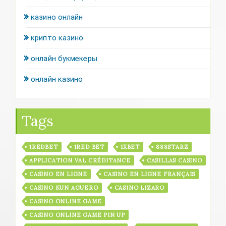
казино онлайн
крипто казино
онлайн букмекеры
онлайн казино
Tags
1REDBET
1RED BET
1XBET
888STARZ
APPLICATION VAL CRÉDITANCE
CASILLAS CASINO
CASINO EN LIGNE
CASINO EN LIGNE FRANÇAIS
CASINO KUN AGUERO
CASINO LIZARO
CASINO ONLINE GAME
CASINO ONLINE GAME PIN UP