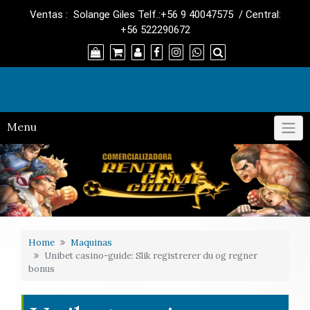
Skip
Ventas : Solange Giles Telf.:+56 9 40047575 / Central:
to
+56 522290672
content
RentaGame
Menu
Home
Maquinas
Unibet casino-guide: Slik registrerer du og regner
bonus