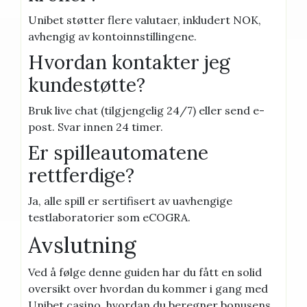
Unibet støtter flere valutaer, inkludert NOK,
avhengig av kontoinnstillingene.
Hvordan kontakter jeg
kundestøtte?
Bruk live chat (tilgjengelig 24/7) eller send e-
post. Svar innen 24 timer.
Er spilleautomatene
rettferdige?
Ja, alle spill er sertifisert av uavhengige
testlaboratorier som eCOGRA.
Avslutning
Ved å følge denne guiden har du fått en solid
oversikt over hvordan du kommer i gang med
Unibet casino, hvordan du beregner bonusens