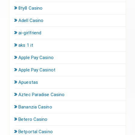
8ty8 Casino
Adell Casino
ai-girlfriend
aks 1 it
Apple Pay Casino
Apple Pay Casinot
Apuestas
Aztec Paradise Casino
Bananzia Casino
Betero Casino
Betportal Casino