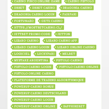
CASINO PINCO ONLINE GAME
CASINO PISTOLO
DBBET
DBBET CASINO
DRAGONIA CASINO
DRAGONIA CASINO LOGIN
FAIRPARI
FORTUNAZO
GETX CASINO
HTTPS://MOSTBETCASINO.CL/
JETTBET PROMO CODE
JETTON
LIZARO CASINO
LIZARO CASINO APP
LIZARO CASINO LOGIN
LIZARO ONLINE CASINO
LOGICIEL
LUCKYPARI
MELBET
MYSTAKE ARGENTINA
PISTOLO CASINO
PISTOLO CASINO LOGIN
PISTOLO CASINO ONLINE
PISTOLO ONLINE CASINO
PLATEFORME DE TRADING ALGORITHMIQUE
POWERUP CASINO BONUS
POWERUP CASINO DEUTSCHLAND
POWERUP CASINO LOGIN
POWERUP CASINO ONLINE
SAPPHIREBET