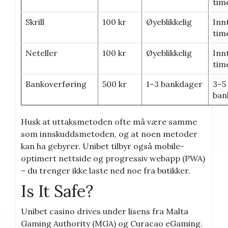
tim
Skrill
100 kr
Øyeblikkelig
Innt
tim
Neteller
100 kr
Øyeblikkelig
Innt
tim
Bankoverføring
500 kr
1–3 bankdager
3–5
ban
Husk at uttaksmetoden ofte må være samme
som innskuddsmetoden, og at noen metoder
kan ha gebyrer. Unibet tilbyr også mobile-
optimert nettside og progressiv webapp (PWA)
– du trenger ikke laste ned noe fra butikker.
Is It Safe?
Unibet casino drives under lisens fra Malta
Gaming Authority (MGA) og Curacao eGaming.