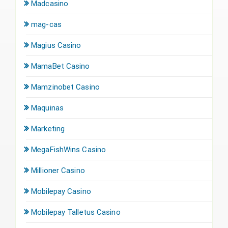
Madcasino
mag-cas
Magius Casino
MamaBet Casino
Mamzinobet Casino
Maquinas
Marketing
MegaFishWins Casino
Millioner Casino
Mobilepay Casino
Mobilepay Talletus Casino