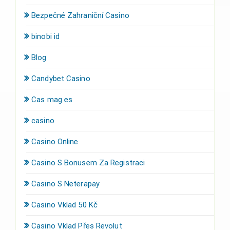
Bezpečné Zahraniční Casino
binobi id
Blog
Candybet Casino
Cas mag es
casino
Casino Online
Casino S Bonusem Za Registraci
Casino S Neterapay
Casino Vklad 50 Kč
Casino Vklad Přes Revolut