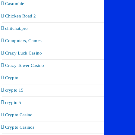
Casombie
Chicken Road 2
chitchat.pro
Computers, Games
Crazy Luck Casino
Crazy Tower Сasino
Crypto
crypto 15
crypto 5
Crypto Casino
Crypto Casinos