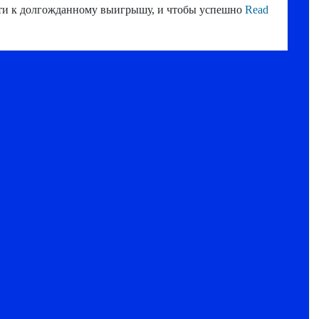
ести к долгожданному выигрышу, и чтобы успешно
Read