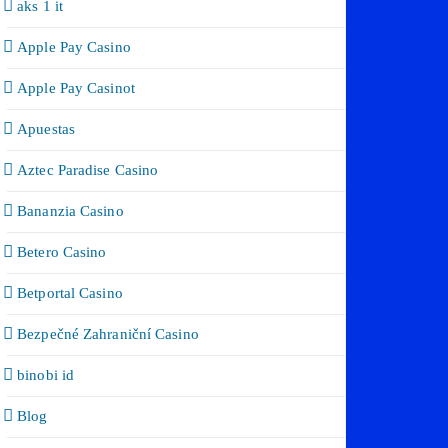
aks 1 it
Apple Pay Casino
Apple Pay Casinot
Apuestas
Aztec Paradise Casino
Bananzia Casino
Betero Casino
Betportal Casino
Bezpečné Zahraniční Casino
binobi id
Blog