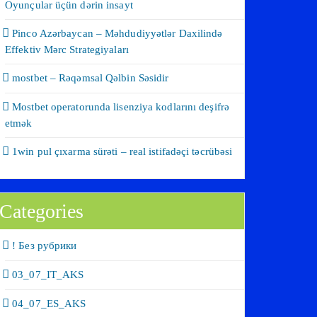
Oyunçular üçün dərin insayt
Pinco Azərbaycan – Məhdudiyyətlər Daxilində
Effektiv Mərc Strategiyaları
mostbet – Rəqəmsal Qəlbin Səsidir
Mostbet operatorunda lisenziya kodlarını deşifrə
etmək
1win pul çıxarma sürəti – real istifadəçi təcrübəsi
Categories
! Без рубрики
03_07_IT_AKS
04_07_ES_AKS