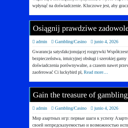
wpłynąć na doświadczenie. Kluczowe jest, aby grac
Osiągnij prawdziwe zadowole
admin
Gambling/Casino
junio 4, 2026
Gwarancja satysfakcjonującej rozgrywki Współczes
bezpieczeństwa, intuicyjnej obsługi i szerokiej gamy 
doświadczenia porównywalne, a czasem nawet przew
zaoferować Ci luckybird pl,
Read more…
Gain the treasure of gamblin
admin
Gambling/Casino
junio 4, 2026
Мир азартных игр: первые шаги к успеху Азар
своей непредсказуемостью и возможностью исп