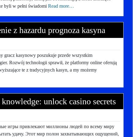
ze byli w pełni świadomi
Read more…
nie z hazardu prognoza kasyna
ny gracz kasynowy poszukuje przede wszystkim
gier. Rozwój technologii sprawił, że platformy online oferują
yższające te z tradycyjnych kasyn, a my możemy
g knowledge: unlock casino secrets
тные игры привлекают миллионы людей по всему миру
ытать удачу. Этот мир полон захватывающих ощущений,