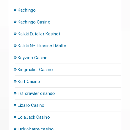
Kachingo
Kachingo Casino
Kaikki Euteller Kasinot
Kaikki Nettikasinot Malta
Keyzino Casino
Kingmaker Casino
Kult Casino
list crawler orlando
Lizaro Casino
LolaJack Casino
lucky-barry-casino