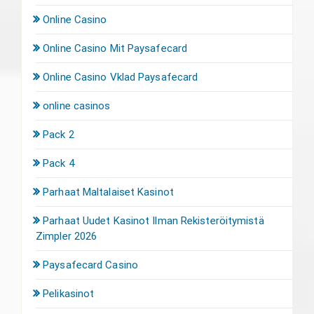
Online Casino
Online Casino Mit Paysafecard
Online Casino Vklad Paysafecard
online casinos
Pack 2
Pack 4
Parhaat Maltalaiset Kasinot
Parhaat Uudet Kasinot Ilman Rekisteröitymistä
Zimpler 2026
Paysafecard Casino
Pelikasinot