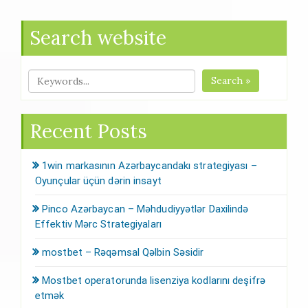
Search website
Search »
Recent Posts
1win markasının Azərbaycandakı strategiyası –
Oyunçular üçün dərin insayt
Pinco Azərbaycan – Məhdudiyyətlər Daxilində
Effektiv Mərc Strategiyaları
mostbet – Rəqəmsal Qəlbin Səsidir
Mostbet operatorunda lisenziya kodlarını deşifrə
etmək