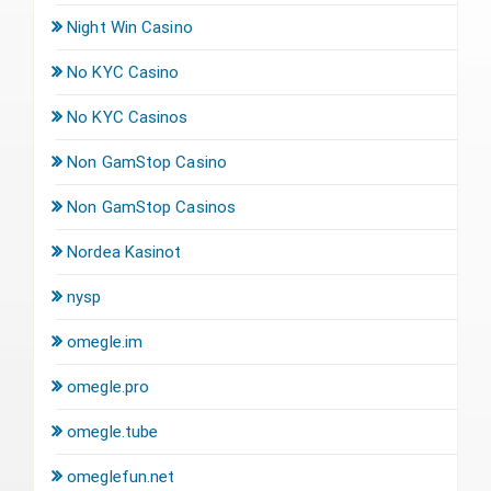
Night Win Casino
No KYC Casino
No KYC Casinos
Non GamStop Casino
Non GamStop Casinos
Nordea Kasinot
nysp
omegle.im
omegle.pro
omegle.tube
omeglefun.net