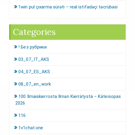
1win pul çıxarma sürəti – real istifadəçi təcrübəsi
Categories
! Без рубрики
03_07_IT_AKS
04_07_ES_AKS
08_07_en_work
100 Ilmaiskierrosta Ilman Kierrätystä – Käteisopas
2026
116
1v1chat.one