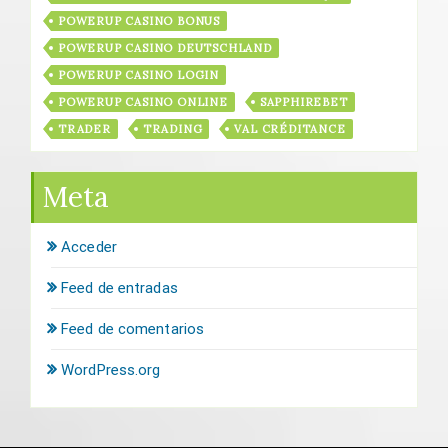
POWERUP CASINO BONUS
POWERUP CASINO DEUTSCHLAND
POWERUP CASINO LOGIN
POWERUP CASINO ONLINE
SAPPHIREBET
TRADER
TRADING
VAL CRÉDITANCE
Meta
Acceder
Feed de entradas
Feed de comentarios
WordPress.org