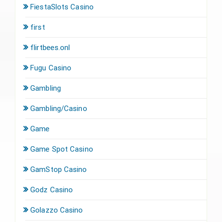
FiestaSlots Casino
first
flirtbees.onl
Fugu Casino
Gambling
Gambling/Casino
Game
Game Spot Casino
GamStop Casino
Godz Casino
Golazzo Casino