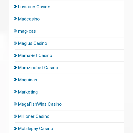
Lussurio Casino
Madcasino
mag-cas
Magius Casino
MamaBet Casino
Mamzinobet Casino
Maquinas
Marketing
MegaFishWins Casino
Millioner Casino
Mobilepay Casino