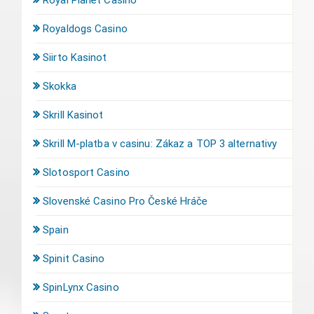
Royaldogs Casino
Siirto Kasinot
Skokka
Skrill Kasinot
Skrill M-platba v casinu: Zákaz a TOP 3 alternativy
Slotosport Casino
Slovenské Casino Pro České Hráče
Spain
Spinit Casino
SpinLynx Casino