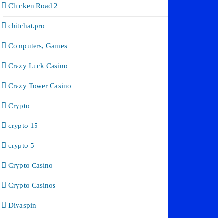
Chicken Road 2
chitchat.pro
Computers, Games
Crazy Luck Casino
Crazy Tower Сasino
Crypto
crypto 15
crypto 5
Crypto Casino
Crypto Casinos
Divaspin