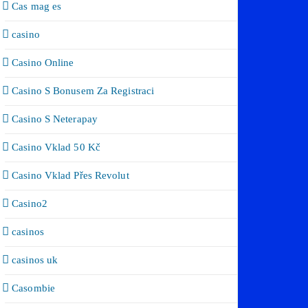
Cas mag es
casino
Casino Online
Casino S Bonusem Za Registraci
Casino S Neterapay
Casino Vklad 50 Kč
Casino Vklad Přes Revolut
Casino2
casinos
casinos uk
Casombie