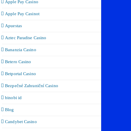
Apple Pay Casino
Apple Pay Casinot
Apuestas
Aztec Paradise Casino
Bananzia Casino
Betero Casino
Betportal Casino
Bezpečné Zahraniční Casino
binobi id
Blog
Candybet Casino