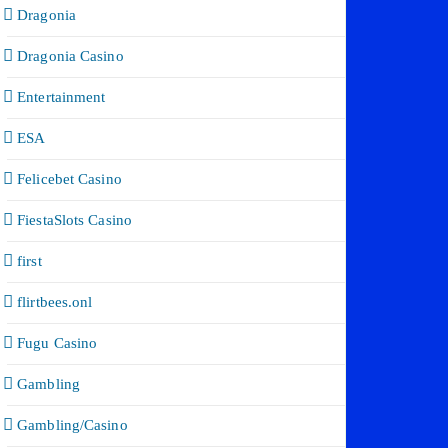
Dragonia
Dragonia Casino
Entertainment
ESA
Felicebet Casino
FiestaSlots Casino
first
flirtbees.onl
Fugu Casino
Gambling
Gambling/Casino