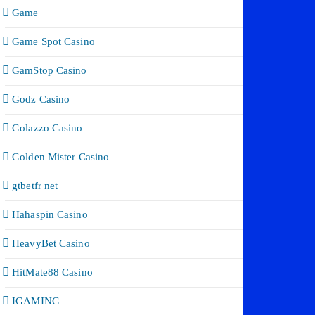
Game
Game Spot Casino
GamStop Casino
Godz Casino
Golazzo Casino
Golden Mister Casino
gtbetfr net
Hahaspin Casino
HeavyBet Casino
HitMate88 Casino
IGAMING