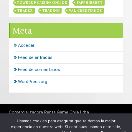
POWERUP CASINO ONLINE
SAPPHIREBET
TRADER
TRADING
VAL CRÉDITANCE
Meta
Acceder
Feed de entradas
Feed de comentarios
WordPress.org
Comercializadora Renta Game Chile Ldta.
RUT: 76.164.601-K
Banco del Estado de Chile
Usamos cookies para asegurar que te damos la mejor
Cuenta: 6451071
experiencia en nuestra web. Si continúas usando este sitio,
Banco de Crédito de Inversiones