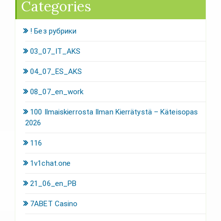
Categories
! Без рубрики
03_07_IT_AKS
04_07_ES_AKS
08_07_en_work
100 Ilmaiskierrosta Ilman Kierrätystä – Käteisopas
2026
116
1v1chat.one
21_06_en_PB
7ABET Casino