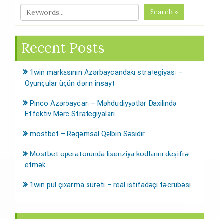
Search »
Recent Posts
1win markasının Azərbaycandakı strategiyası –
Oyunçular üçün dərin insayt
Pinco Azərbaycan – Məhdudiyyətlər Daxilində
Effektiv Mərc Strategiyaları
mostbet – Rəqəmsal Qəlbin Səsidir
Mostbet operatorunda lisenziya kodlarını deşifrə
etmək
1win pul çıxarma sürəti – real istifadəçi təcrübəsi