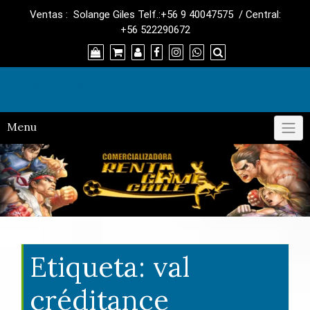
Skip
Ventas : Solange Giles Telf.:+56 9 40047575 / Central:
to
+56 522290672
content
RentaGame
Menu
Etiqueta:
val
créditance