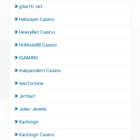
gtbetfr net
Hahaspin Casino
HeavyBet Casino
HitMate88 Casino
IGAMING
Independent Casino
Iwinfortune
Jettbet
Joker Jewels
Kachingo
Kachingo Casino