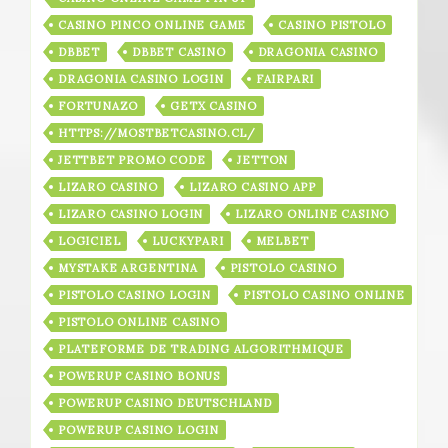
CASINO PINCO ONLINE GAME
CASINO PISTOLO
DBBET
DBBET CASINO
DRAGONIA CASINO
DRAGONIA CASINO LOGIN
FAIRPARI
FORTUNAZO
GETX CASINO
HTTPS://MOSTBETCASINO.CL/
JETTBET PROMO CODE
JETTON
LIZARO CASINO
LIZARO CASINO APP
LIZARO CASINO LOGIN
LIZARO ONLINE CASINO
LOGICIEL
LUCKYPARI
MELBET
MYSTAKE ARGENTINA
PISTOLO CASINO
PISTOLO CASINO LOGIN
PISTOLO CASINO ONLINE
PISTOLO ONLINE CASINO
PLATEFORME DE TRADING ALGORITHMIQUE
POWERUP CASINO BONUS
POWERUP CASINO DEUTSCHLAND
POWERUP CASINO LOGIN