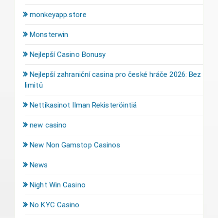
monkeyapp.store
Monsterwin
Nejlepší Casino Bonusy
Nejlepší zahraniční casina pro české hráče 2026: Bez
limitů
Nettikasinot Ilman Rekisteröintiä
new casino
New Non Gamstop Casinos
News
Night Win Casino
No KYC Casino