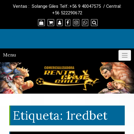
Skip
Ventas : Solange Giles Telf.:+56 9 40047575 / Central:
to
+56 522290672
content
RentaGame
Menu
Etiqueta:
1redbet