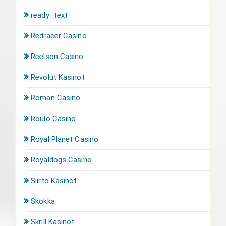
ready_text
Redracer Casino
Reelson Casino
Revolut Kasinot
Roman Casino
Roulo Casino
Royal Planet Casino
Royaldogs Casino
Siirto Kasinot
Skokka
Skrill Kasinot