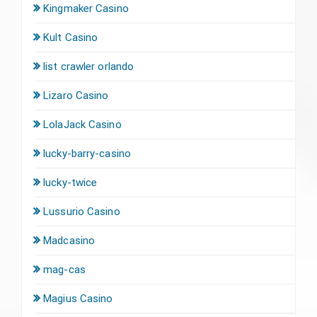
Kingmaker Casino
Kult Casino
list crawler orlando
Lizaro Casino
LolaJack Casino
lucky-barry-casino
lucky-twice
Lussurio Casino
Madcasino
mag-cas
Magius Casino