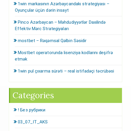
1win markasının Azərbaycandakı strategiyası –
Oyunçular üçün dərin insayt
Pinco Azərbaycan – Məhdudiyyətlər Daxilində
Effektiv Mərc Strategiyaları
mostbet – Rəqəmsal Qəlbin Səsidir
Mostbet operatorunda lisenziya kodlarını deşifrə
etmək
1win pul çıxarma sürəti – real istifadəçi təcrübəsi
Categories
! Без рубрики
03_07_IT_AKS