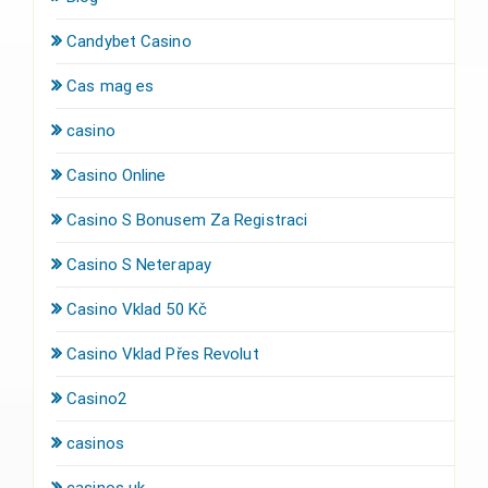
Candybet Casino
Cas mag es
casino
Casino Online
Casino S Bonusem Za Registraci
Casino S Neterapay
Casino Vklad 50 Kč
Casino Vklad Přes Revolut
Casino2
casinos
casinos uk