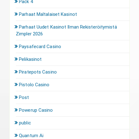
Pack 4
Parhaat Maltalaiset Kasinot
Parhaat Uudet Kasinot Ilman Rekisteröitymistä
Zimpler 2026
Paysafecard Casino
Pelikasinot
Piratepots Casino
Pistolo Casino
Post
Powerup Casino
public
Quantum Ai