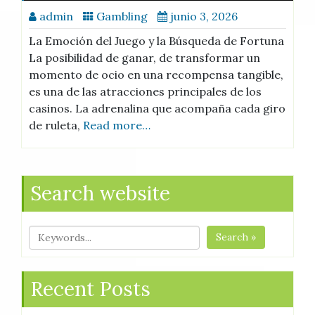
admin
Gambling
junio 3, 2026
La Emoción del Juego y la Búsqueda de Fortuna
La posibilidad de ganar, de transformar un
momento de ocio en una recompensa tangible,
es una de las atracciones principales de los
casinos. La adrenalina que acompaña cada giro
de ruleta,
Read more…
Search website
Search »
Recent Posts