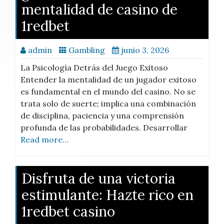
mentalidad de casino de
1redbet
admin
Gambling
junio 3, 2026
La Psicología Detrás del Juego Exitoso
Entender la mentalidad de un jugador exitoso
es fundamental en el mundo del casino. No se
trata solo de suerte; implica una combinación
de disciplina, paciencia y una comprensión
profunda de las probabilidades. Desarrollar
Read more…
Disfruta de una victoria
estimulante: Hazte rico en
1redbet casino