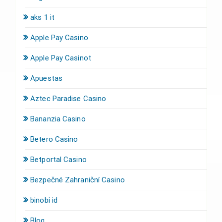
aks 1 it
Apple Pay Casino
Apple Pay Casinot
Apuestas
Aztec Paradise Casino
Bananzia Casino
Betero Casino
Betportal Casino
Bezpečné Zahraniční Casino
binobi id
Blog