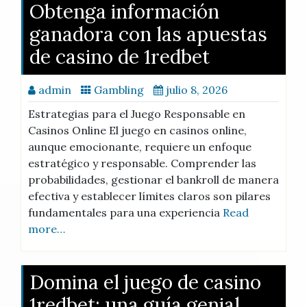
Obtenga información
ganadora con las apuestas
de casino de 1redbet
admin
Gambling
julio 8, 2026
Estrategias para el Juego Responsable en
Casinos Online El juego en casinos online,
aunque emocionante, requiere un enfoque
estratégico y responsable. Comprender las
probabilidades, gestionar el bankroll de manera
efectiva y establecer límites claros son pilares
fundamentales para una experiencia
Read
more…
Domina el juego de casino
1redbet: una guía genial