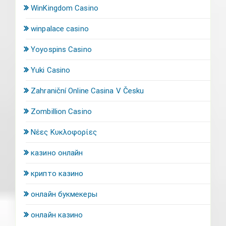
WinKingdom Casino
winpalace casino
Yoyospins Casino
Yuki Casino
Zahraniční Online Casina V Česku
Zombillion Casino
Νέες Κυκλοφορίες
казино онлайн
крипто казино
онлайн букмекеры
онлайн казино