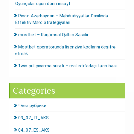
Oyunçular üçün dərin insayt
Pinco Azərbaycan – Məhdudiyyətlər Daxilində
Effektiv Mərc Strategiyaları
mostbet – Rəqəmsal Qəlbin Səsidir
Mostbet operatorunda lisenziya kodlarını deşifrə
etmək
1win pul çıxarma sürəti – real istifadəçi təcrübəsi
Categories
! Без рубрики
03_07_IT_AKS
04_07_ES_AKS