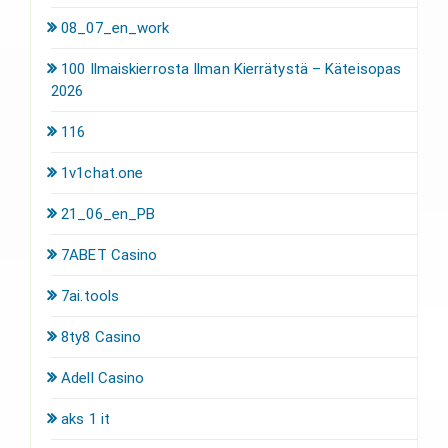
08_07_en_work
100 Ilmaiskierrosta Ilman Kierrätystä – Käteisopas
2026
116
1v1chat.one
21_06_en_PB
7ABET Casino
7ai.tools
8ty8 Casino
Adell Casino
aks 1 it