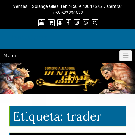
Skip
Ventas : Solange Giles Telf.:+56 9 40047575 / Central:
to
+56 522290672
content
RentaGame
Menu
Etiqueta:
trader