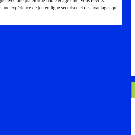
gne avec une plateforme fiable et agréable, vous devriez
 une expérience de jeu en ligne sécurisée et des avantages qui