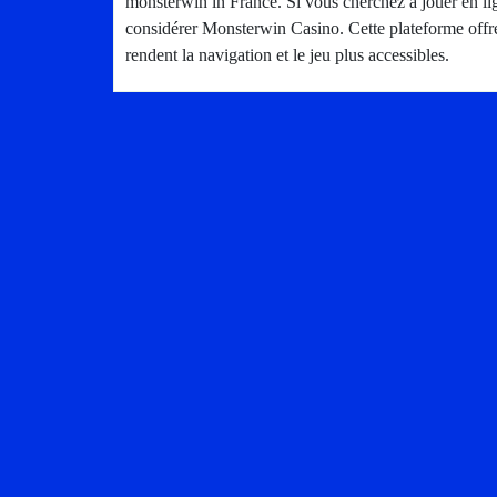
monsterwin in France. Si vous cherchez à jouer en li
considérer Monsterwin Casino. Cette plateforme offre
rendent la navigation et le jeu plus accessibles.