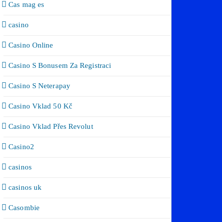
Cas mag es
casino
Casino Online
Casino S Bonusem Za Registraci
Casino S Neterapay
Casino Vklad 50 Kč
Casino Vklad Přes Revolut
Casino2
casinos
casinos uk
Casombie