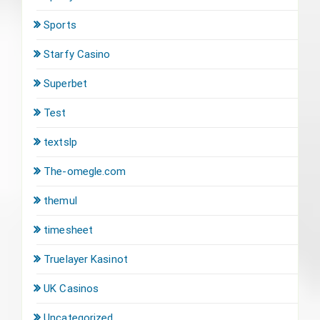
Sports
Starfy Casino
Superbet
Test
textslp
The-omegle.com
themul
timesheet
Truelayer Kasinot
UK Casinos
Uncategorized