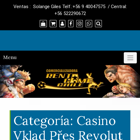
Skip
Ventas : Solange Giles Telf.:+56 9 40047575 / Central:
to
+56 522290672
content
RentaGame
Menu
Categoría:
Casino
Vklad Přes Revolut