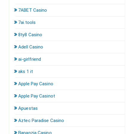
7ABET Casino
7ai.tools
8ty8 Casino
Adell Casino
ai-girlfriend
aks 1 it
Apple Pay Casino
Apple Pay Casinot
Apuestas
Aztec Paradise Casino
Bananzia Casino