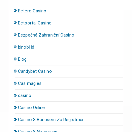
Betero Casino
Betportal Casino
Bezpečné Zahraniční Casino
binobi id
Blog
Candybet Casino
Cas mag es
casino
Casino Online
Casino S Bonusem Za Registraci
Casino S Neterapay