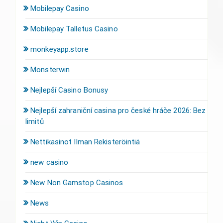
Mobilepay Casino
Mobilepay Talletus Casino
monkeyapp.store
Monsterwin
Nejlepší Casino Bonusy
Nejlepší zahraniční casina pro české hráče 2026: Bez
limitů
Nettikasinot Ilman Rekisteröintiä
new casino
New Non Gamstop Casinos
News