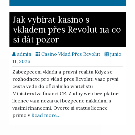
Jak vybírat kasino s
vkladem přes Revolut na co
si dát pozor
admin
Casino Vklad Přes Revolut
junio
11, 2026
Zabezpeceni vkladu a pravni realita Kdyz se
rozhodnete pro vklad pres Revolut, vase prvni
cesta vede do oficialniho whitelistu
Ministerstva financi CR. Zadny web bez platne
licence vam nezaruci bezpecne nakladani s
vasimi financemi. Overte si status licence
primo v
Read more…