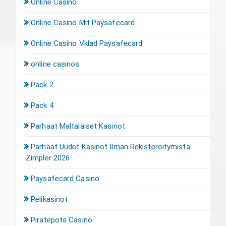
Online Casino
Online Casino Mit Paysafecard
Online Casino Vklad Paysafecard
online casinos
Pack 2
Pack 4
Parhaat Maltalaiset Kasinot
Parhaat Uudet Kasinot Ilman Rekisteröitymistä
Zimpler 2026
Paysafecard Casino
Pelikasinot
Piratepots Casino