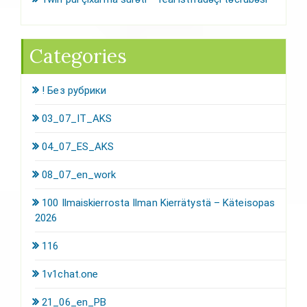
Categories
! Без рубрики
03_07_IT_AKS
04_07_ES_AKS
08_07_en_work
100 Ilmaiskierrosta Ilman Kierrätystä – Käteisopas
2026
116
1v1chat.one
21_06_en_PB