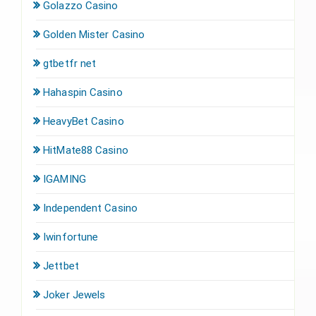
Golazzo Casino
Golden Mister Casino
gtbetfr net
Hahaspin Casino
HeavyBet Casino
HitMate88 Casino
IGAMING
Independent Casino
Iwinfortune
Jettbet
Joker Jewels