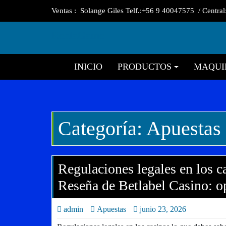
Skip
Ventas : Solange Giles Telf.:+56 9 40047575 / Centra
to
content
RentaGame
INICIO
PRODUCTOS
MAQUI
Categoría:
Apuestas
Regulaciones legales en los c
Reseña de Betlabel Casino: op
admin
Apuestas
junio 23, 2026