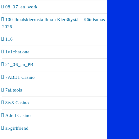
08_07_en_work
100 Ilmaiskierrosta Ilman Kierrätystä – Käteisopas
2026
116
1v1chat.one
21_06_en_PB
7ABET Casino
7ai.tools
8ty8 Casino
Adell Casino
ai-girlfriend