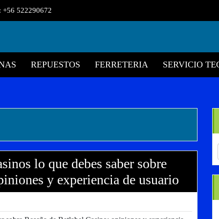
l: +56 522290672
NAS
REPUESTOS
FERRETERIA
SERVICIO TE
asinos lo que debes saber sobre
iniones y experiencia de usuario