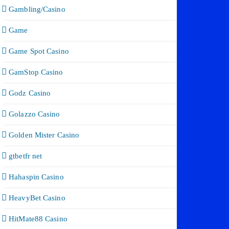
Gambling/Casino
Game
Game Spot Casino
GamStop Casino
Godz Casino
Golazzo Casino
Golden Mister Casino
gtbetfr net
Hahaspin Casino
HeavyBet Casino
HitMate88 Casino