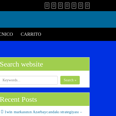
CNICO
CARRITO
Search website
Search »
Recent Posts
1win markasının Azərbaycandakı strategiyası –