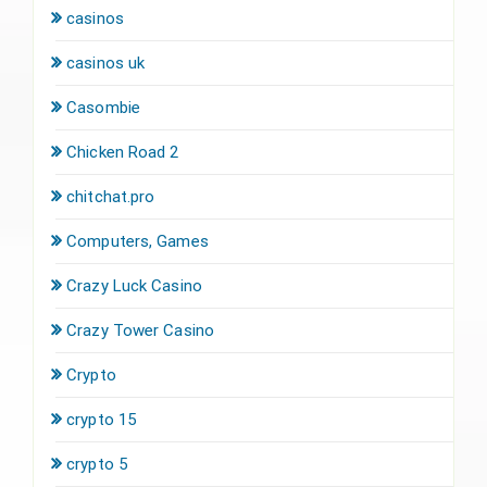
casinos
casinos uk
Casombie
Chicken Road 2
chitchat.pro
Computers, Games
Crazy Luck Casino
Crazy Tower Сasino
Crypto
crypto 15
crypto 5