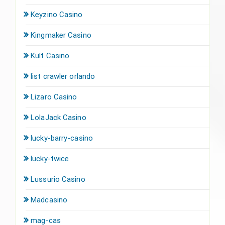
Keyzino Casino
Kingmaker Casino
Kult Casino
list crawler orlando
Lizaro Casino
LolaJack Casino
lucky-barry-casino
lucky-twice
Lussurio Casino
Madcasino
mag-cas