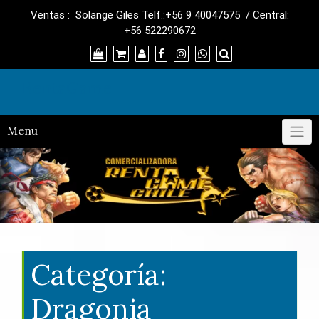
Skip
Ventas : Solange Giles Telf.:+56 9 40047575 / Central:
to
+56 522290672
content
RentaGame
Menu
Categoría:
Dragonia