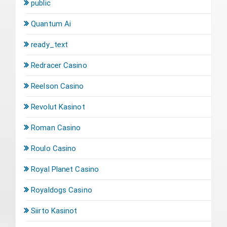
public
Quantum Ai
ready_text
Redracer Casino
Reelson Casino
Revolut Kasinot
Roman Casino
Roulo Casino
Royal Planet Casino
Royaldogs Casino
Siirto Kasinot