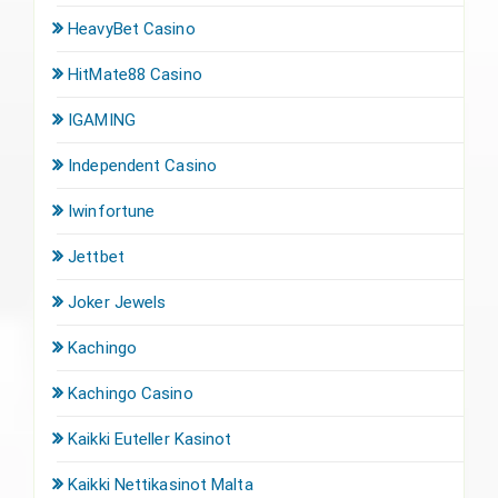
HeavyBet Casino
HitMate88 Casino
IGAMING
Independent Casino
Iwinfortune
Jettbet
Joker Jewels
Kachingo
Kachingo Casino
Kaikki Euteller Kasinot
Kaikki Nettikasinot Malta