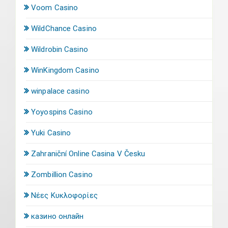
Voom Casino
WildChance Casino
Wildrobin Casino
WinKingdom Casino
winpalace casino
Yoyospins Casino
Yuki Casino
Zahraniční Online Casina V Česku
Zombillion Casino
Νέες Κυκλοφορίες
казино онлайн