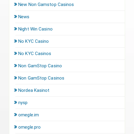
New Non Gamstop Casinos
News
Night Win Casino
No KYC Casino
No KYC Casinos
Non GamStop Casino
Non GamStop Casinos
Nordea Kasinot
nysp
omegle.im
omegle.pro