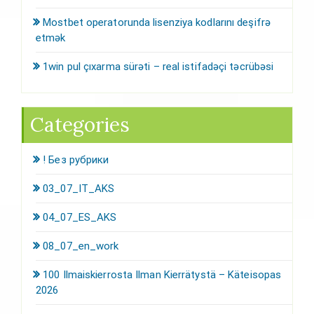
Mostbet operatorunda lisenziya kodlarını deşifrə
etmək
1win pul çıxarma sürəti – real istifadəçi təcrübəsi
Categories
! Без рубрики
03_07_IT_AKS
04_07_ES_AKS
08_07_en_work
100 Ilmaiskierrosta Ilman Kierrätystä – Käteisopas
2026