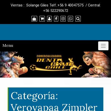
Skip
Ventas : Solange Giles Telf.:+56 9 40047575 / Central:
to
+56 522290672
content
RentaGame
Menu
Categoría:
Verovapaa Zimpler