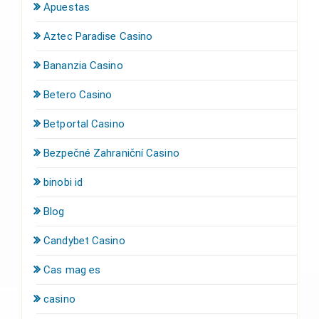
Apuestas
Aztec Paradise Casino
Bananzia Casino
Betero Casino
Betportal Casino
Bezpečné Zahraniční Casino
binobi id
Blog
Candybet Casino
Cas mag es
casino