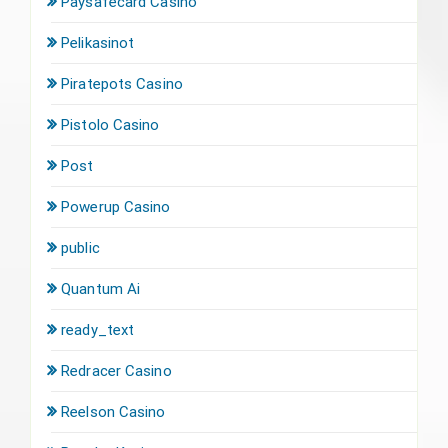
Paysafecard Casino
Pelikasinot
Piratepots Casino
Pistolo Casino
Post
Powerup Casino
public
Quantum Ai
ready_text
Redracer Casino
Reelson Casino