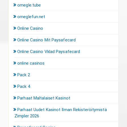
omegle.tube
omeglefun.net
Online Casino
Online Casino Mit Paysafecard
Online Casino Vklad Paysafecard
online casinos
Pack 2
Pack 4
Parhaat Maltalaiset Kasinot
Parhaat Uudet Kasinot Ilman Rekisteröitymistä
Zimpler 2026