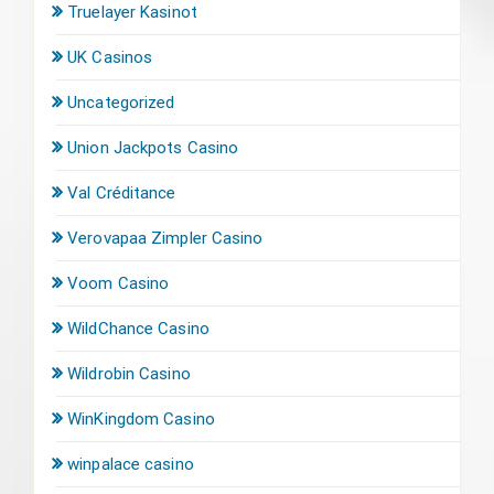
Truelayer Kasinot
UK Casinos
Uncategorized
Union Jackpots Casino
Val Créditance
Verovapaa Zimpler Casino
Voom Casino
WildChance Casino
Wildrobin Casino
WinKingdom Casino
winpalace casino