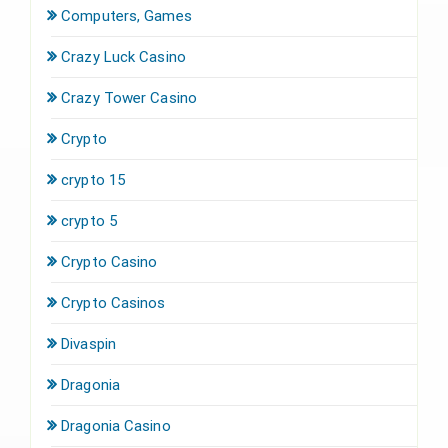
Computers, Games
Crazy Luck Casino
Crazy Tower Сasino
Crypto
crypto 15
crypto 5
Crypto Casino
Crypto Casinos
Divaspin
Dragonia
Dragonia Casino