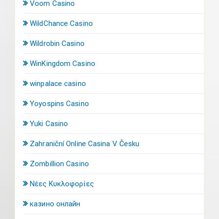
Voom Casino
WildChance Casino
Wildrobin Casino
WinKingdom Casino
winpalace casino
Yoyospins Casino
Yuki Casino
Zahraniční Online Casina V Česku
Zombillion Casino
Νέες Κυκλοφορίες
казино онлайн