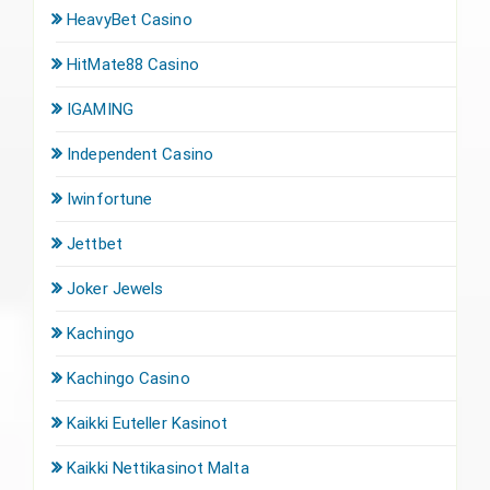
HeavyBet Casino
HitMate88 Casino
IGAMING
Independent Casino
Iwinfortune
Jettbet
Joker Jewels
Kachingo
Kachingo Casino
Kaikki Euteller Kasinot
Kaikki Nettikasinot Malta