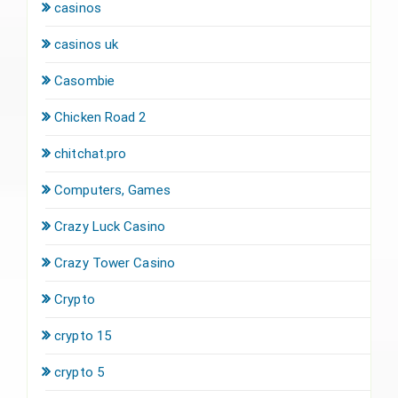
casinos
casinos uk
Casombie
Chicken Road 2
chitchat.pro
Computers, Games
Crazy Luck Casino
Crazy Tower Сasino
Crypto
crypto 15
crypto 5