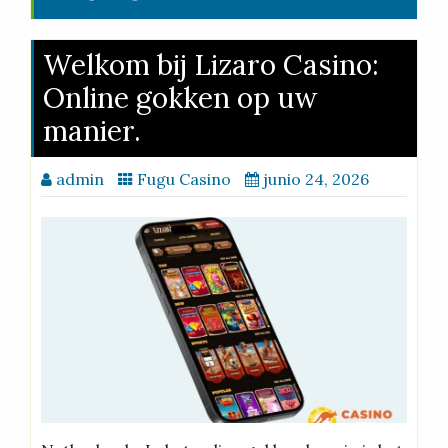
Welkom bij Lizaro Casino:
Online gokken op uw
manier.
admin
Fugu Casino
junio 24, 2026