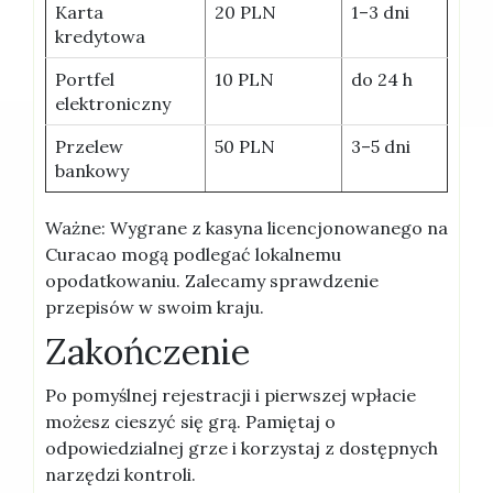
Karta
20 PLN
1–3 dni
kredytowa
Portfel
10 PLN
do 24 h
elektroniczny
Przelew
50 PLN
3–5 dni
bankowy
Ważne: Wygrane z kasyna licencjonowanego na
Curacao mogą podlegać lokalnemu
opodatkowaniu. Zalecamy sprawdzenie
przepisów w swoim kraju.
Zakończenie
Po pomyślnej rejestracji i pierwszej wpłacie
możesz cieszyć się grą. Pamiętaj o
odpowiedzialnej grze i korzystaj z dostępnych
narzędzi kontroli.