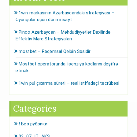
1win markasının Azərbaycandakı strategiyası –
Oyunçular üçün dərin insayt
Pinco Azərbaycan – Məhdudiyyətlər Daxilində
Effektiv Mərc Strategiyaları
mostbet – Rəqəmsal Qəlbin Səsidir
Mostbet operatorunda lisenziya kodlarını deşifrə
etmək
1win pul çıxarma sürəti – real istifadəçi təcrübəsi
Categories
! Без рубрики
03_07_IT_AKS