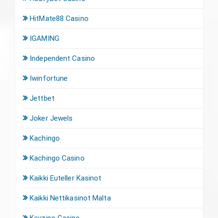
HitMate88 Casino
IGAMING
Independent Casino
Iwinfortune
Jettbet
Joker Jewels
Kachingo
Kachingo Casino
Kaikki Euteller Kasinot
Kaikki Nettikasinot Malta
Keyzino Casino