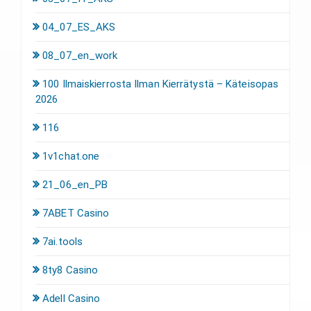
04_07_ES_AKS
08_07_en_work
100 Ilmaiskierrosta Ilman Kierrätystä – Käteisopas
2026
116
1v1chat.one
21_06_en_PB
7ABET Casino
7ai.tools
8ty8 Casino
Adell Casino