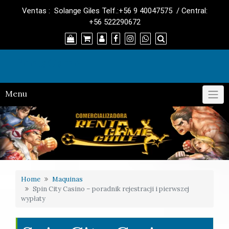
Skip
Ventas : Solange Giles Telf.:+56 9 40047575 / Central:
to
+56 522290672
content
RentaGame
Menu
Home
Maquinas
Spin City Casino – poradnik rejestracji i pierwszej
wypłaty