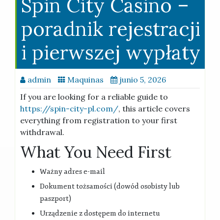
Spin City Casino –
poradnik rejestracji
i pierwszej wypłaty
admin
Maquinas
junio 5, 2026
If you are looking for a reliable guide to
https://spin-city-pl.com/
, this article covers
everything from registration to your first
withdrawal.
What You Need First
Ważny adres e-mail
Dokument tożsamości (dowód osobisty lub
paszport)
Urządzenie z dostępem do internetu