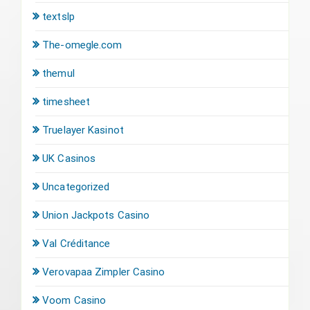
textslp
The-omegle.com
themul
timesheet
Truelayer Kasinot
UK Casinos
Uncategorized
Union Jackpots Casino
Val Créditance
Verovapaa Zimpler Casino
Voom Casino