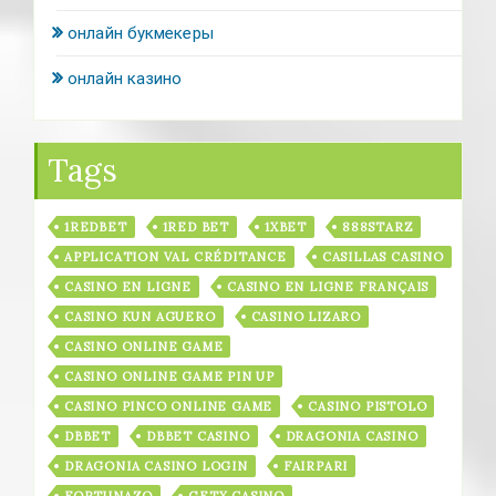
онлайн букмекеры
онлайн казино
Tags
1REDBET
1RED BET
1XBET
888STARZ
APPLICATION VAL CRÉDITANCE
CASILLAS CASINO
CASINO EN LIGNE
CASINO EN LIGNE FRANÇAIS
CASINO KUN AGUERO
CASINO LIZARO
CASINO ONLINE GAME
CASINO ONLINE GAME PIN UP
CASINO PINCO ONLINE GAME
CASINO PISTOLO
DBBET
DBBET CASINO
DRAGONIA CASINO
DRAGONIA CASINO LOGIN
FAIRPARI
FORTUNAZO
GETX CASINO