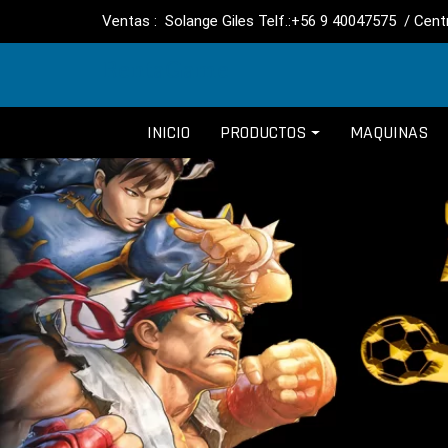
Skip
Ventas : Solange Giles Telf.:+56 9 40047575 / Cent
to
content
RentaGame
INICIO
PRODUCTOS
MAQUINAS