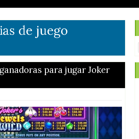
ias de juego
 ganadoras para jugar Joker