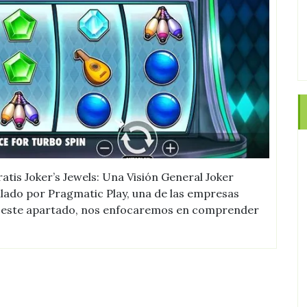
atis Joker’s Jewels: Una Visión General Joker
llado por Pragmatic Play, una de las empresas
. En este apartado, nos enfocaremos en comprender