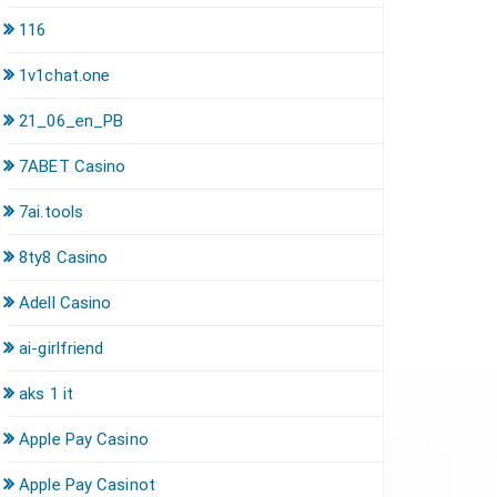
116
1v1chat.one
21_06_en_PB
7ABET Casino
7ai.tools
8ty8 Casino
Adell Casino
ai-girlfriend
aks 1 it
Apple Pay Casino
Apple Pay Casinot