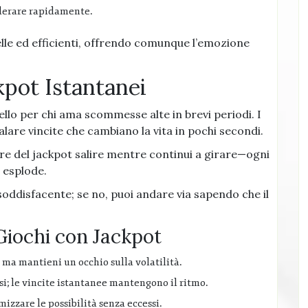
iderare rapidamente.
lle ed efficienti, offrendo comunque l’emozione
pot Istantanei
hiello per chi ama scommesse alte in brevi periodi. I
lare vincite che cambiano la vita in pochi secondi.
ore del jackpot salire mentre continui a girare—ogni
 esplode.
soddisfacente; se no, puoi andare via sapendo che il
Giochi con Jackpot
 ma mantieni un occhio sulla volatilità.
si; le vincite istantanee mantengono il ritmo.
izzare le possibilità senza eccessi.