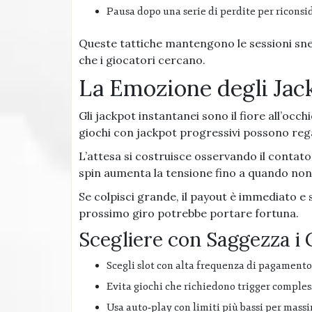
Pausa dopo una serie di perdite per ricons
Queste tattiche mantengono le sessioni sne
che i giocatori cercano.
La Emozione degli Jack
Gli jackpot instantanei sono il fiore all’occ
giochi con jackpot progressivi possono rega
L’attesa si costruisce osservando il contat
spin aumenta la tensione fino a quando non
Se colpisci grande, il payout è immediato e 
prossimo giro potrebbe portare fortuna.
Scegliere con Saggezza i 
Scegli slot con alta frequenza di pagamento
Evita giochi che richiedono trigger comples
Usa auto‑play con limiti più bassi per massim