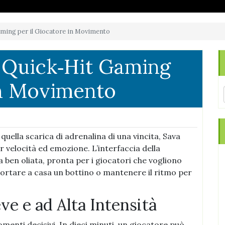
aming per il Giocatore in Movimento
: Quick‑Hit Gaming
in Movimento
uella scarica di adrenalina di una vincita, Sava
 velocità ed emozione. L’interfaccia della
ben oliata, pronta per i giocatori che vogliono
e portare a casa un bottino o mantenere il ritmo per
eve e ad Alta Intensità
menti decisivi. In dieci minuti, un giocatore può