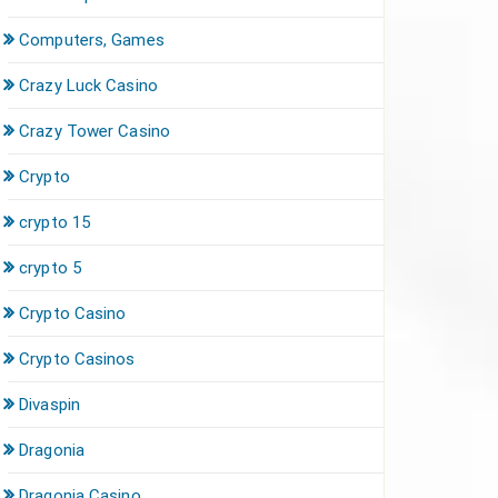
Computers, Games
Crazy Luck Casino
Crazy Tower Сasino
Crypto
crypto 15
crypto 5
Crypto Casino
Crypto Casinos
Divaspin
Dragonia
Dragonia Casino