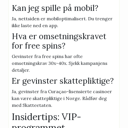
Kan jeg spille på mobil?
Ja, nettsiden er mobiloptimalisert. Du trenger
ikke laste ned en app.
Hva er omsetningskravet
for free spins?
Gevinster fra free spins har ofte
omsetningskrav 30x-40x. Sjekk kampanjens
detaljer.
Er gevinster skattepliktige?
Ja, gevinster fra Curaçao-lisensierte casinoer
kan være skattepliktige i Norge. Rådfør deg
med Skatteetaten.
Insidertips: VIP-
programmet