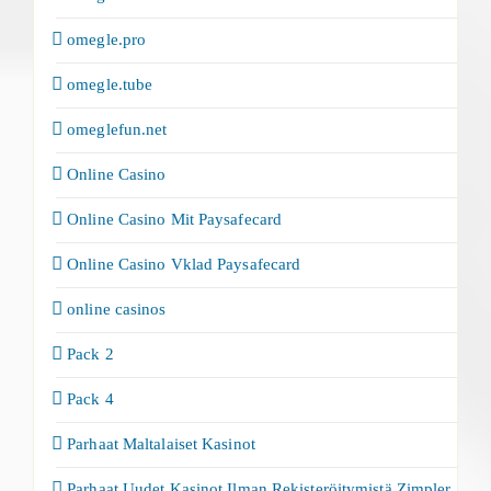
omegle.pro
omegle.tube
omeglefun.net
Online Casino
Online Casino Mit Paysafecard
Online Casino Vklad Paysafecard
online casinos
Pack 2
Pack 4
Parhaat Maltalaiset Kasinot
Parhaat Uudet Kasinot Ilman Rekisteröitymistä Zimpler