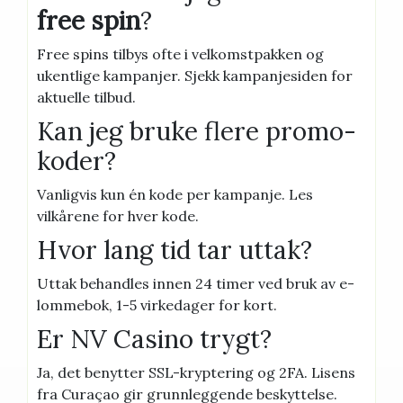
free spin
?
Free spins tilbys ofte i velkomstpakken og
ukentlige kampanjer. Sjekk kampanjesiden for
aktuelle tilbud.
Kan jeg bruke flere promo-
koder?
Vanligvis kun én kode per kampanje. Les
vilkårene for hver kode.
Hvor lang tid tar uttak?
Uttak behandles innen 24 timer ved bruk av e-
lommebok, 1-5 virkedager for kort.
Er NV Casino trygt?
Ja, det benytter SSL-kryptering og 2FA. Lisens
fra Curaçao gir grunnleggende beskyttelse.