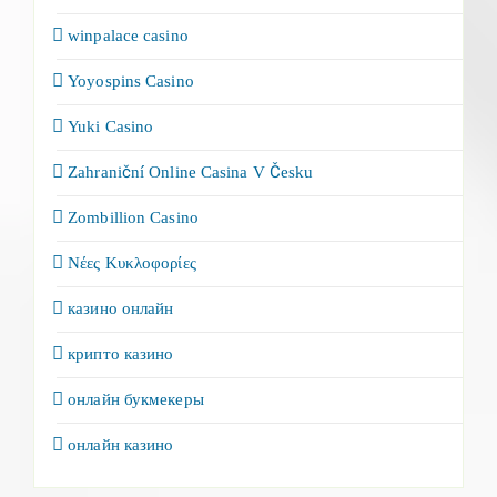
winpalace casino
Yoyospins Casino
Yuki Casino
Zahraniční Online Casina V Česku
Zombillion Casino
Νέες Κυκλοφορίες
казино онлайн
крипто казино
онлайн букмекеры
онлайн казино