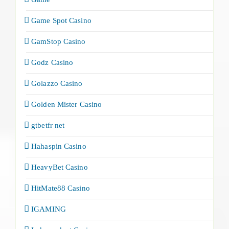
Game Spot Casino
GamStop Casino
Godz Casino
Golazzo Casino
Golden Mister Casino
gtbetfr net
Hahaspin Casino
HeavyBet Casino
HitMate88 Casino
IGAMING