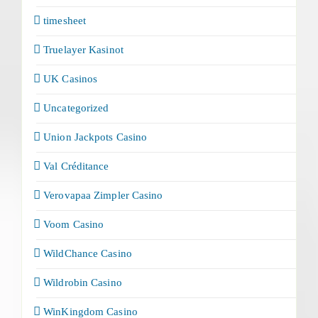
timesheet
Truelayer Kasinot
UK Casinos
Uncategorized
Union Jackpots Casino
Val Créditance
Verovapaa Zimpler Casino
Voom Casino
WildChance Casino
Wildrobin Casino
WinKingdom Casino