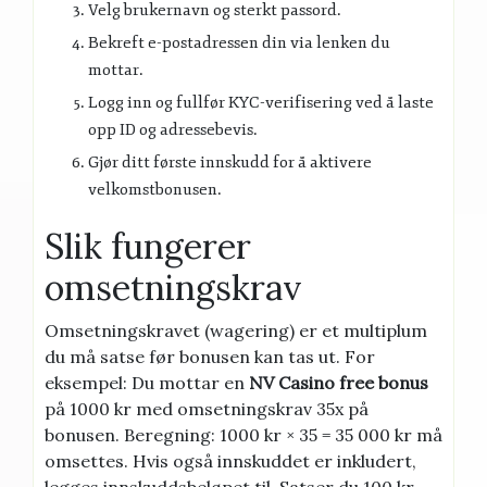
Velg brukernavn og sterkt passord.
Bekreft e-postadressen din via lenken du
mottar.
Logg inn og fullfør KYC-verifisering ved å laste
opp ID og adressebevis.
Gjør ditt første innskudd for å aktivere
velkomstbonusen.
Slik fungerer
omsetningskrav
Omsetningskravet (wagering) er et multiplum
du må satse før bonusen kan tas ut. For
eksempel: Du mottar en
NV Casino free bonus
på 1000 kr med omsetningskrav 35x på
bonusen. Beregning: 1000 kr × 35 = 35 000 kr må
omsettes. Hvis også innskuddet er inkludert,
legges innskuddsbeløpet til. Satser du 100 kr