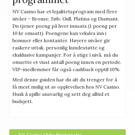
NV Casino har et lojalitetsprogram med flere
nivåer – Bronse, Sølv, Gull, Platina og Diamant.
Du tjener poeng på hver innsats (1 poeng per
10 kr omsatt). Poengene kan veksles inn i
bonuser eller kontanter. Høyere nivåer gir
raskere uttak, personlig kundestøtte og
eksklusive kampanjer. For å stige i nivå, må du
omsette et visst antall poeng innen en periode.
VIP-medlemmer får også cashback opptil 10%.
Med denne guiden har du alt du trenger for å
få mest mulig ut av opplevelsen hos NV Casino.
Husk å spille ansvarlig og sett deg alltid et
budsjett.
← NV Casino Gids: Registratie,