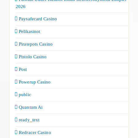
2026
Paysafecard Casino
Pelikasinot
Piratepots Casino
Pistolo Casino
Post
Powerup Casino
public
Quantum Ai
ready_text
Redracer Casino