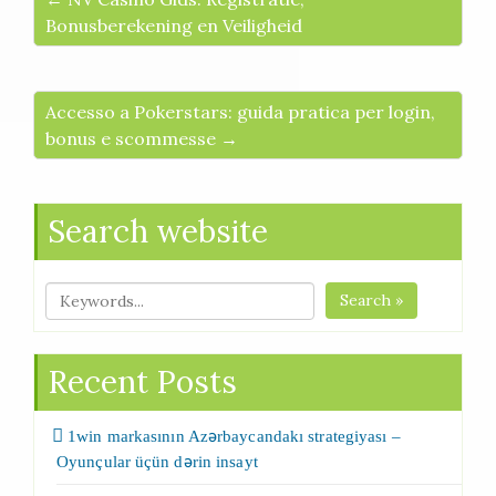
Bonusberekening en Veiligheid
Accesso a Pokerstars: guida pratica per login,
bonus e scommesse →
Search website
Search »
Recent Posts
1win markasının Azərbaycandakı strategiyası –
Oyunçular üçün dərin insayt