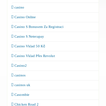
casino
Casino Online
Casino S Bonusem Za Registraci
Casino S Neterapay
Casino Vklad 50 Kč
Casino Vklad Přes Revolut
Casino2
casinos
casinos uk
Casombie
Chicken Road 2