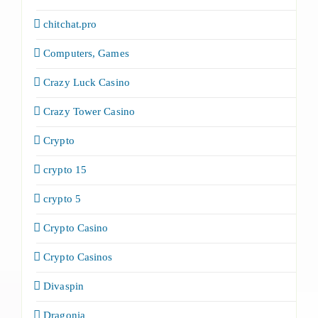
chitchat.pro
Computers, Games
Crazy Luck Casino
Crazy Tower Сasino
Crypto
crypto 15
crypto 5
Crypto Casino
Crypto Casinos
Divaspin
Dragonia