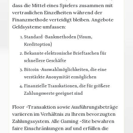
dass die Mittel eines Spielers zusammen mit
vertraulichen Einzelheiten während der
Finanzmethode verteidigt bleiben. Angebote
Geldsysteme umfassen:
Standard -Bankmethoden (Visum,
Kreditoption)
Bekannte elektronische Brieftaschen für
schnellere Geschäfte
Bitcoin -Auswahlmöglichkeiten, die eine
verstärkte Anonymität ermöglichen
Finanzielle Transkationen, die für größere
Zahlungswerte geeignet sind
Floor -Transaktion sowie Ausführungsbeträge
variieren im Verhältnis zu Ihrem bevorzugten
Zahlungssystem. Alle Gaming -Site bewahren
faire Einschränkungen auf und erfüllen die