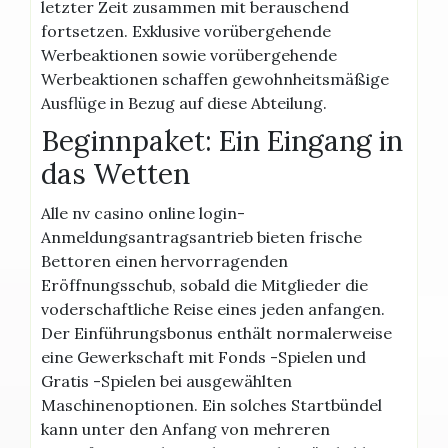
letzter Zeit zusammen mit berauschend
fortsetzen. Exklusive vorübergehende
Werbeaktionen sowie vorübergehende
Werbeaktionen schaffen gewohnheitsmäßige
Ausflüge in Bezug auf diese Abteilung.
Beginnpaket: Ein Eingang in
das Wetten
Alle nv casino online login-
Anmeldungsantragsantrieb bieten frische
Bettoren einen hervorragenden
Eröffnungsschub, sobald die Mitglieder die
voderschaftliche Reise eines jeden anfangen.
Der Einführungsbonus enthält normalerweise
eine Gewerkschaft mit Fonds -Spielen und
Gratis -Spielen bei ausgewählten
Maschinenoptionen. Ein solches Startbündel
kann unter den Anfang von mehreren