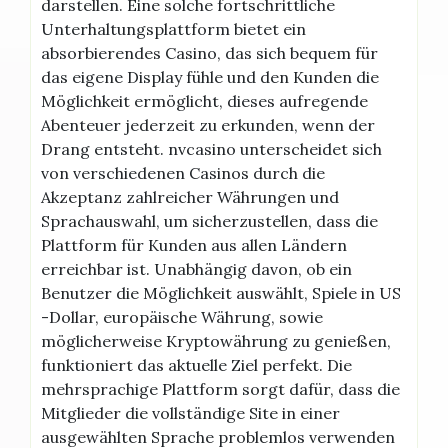
darstellen. Eine solche fortschrittliche
Unterhaltungsplattform bietet ein
absorbierendes Casino, das sich bequem für
das eigene Display fühle und den Kunden die
Möglichkeit ermöglicht, dieses aufregende
Abenteuer jederzeit zu erkunden, wenn der
Drang entsteht. nvcasino unterscheidet sich
von verschiedenen Casinos durch die
Akzeptanz zahlreicher Währungen und
Sprachauswahl, um sicherzustellen, dass die
Plattform für Kunden aus allen Ländern
erreichbar ist. Unabhängig davon, ob ein
Benutzer die Möglichkeit auswählt, Spiele in US
-Dollar, europäische Währung, sowie
möglicherweise Kryptowährung zu genießen,
funktioniert das aktuelle Ziel perfekt. Die
mehrsprachige Plattform sorgt dafür, dass die
Mitglieder die vollständige Site in einer
ausgewählten Sprache problemlos verwenden