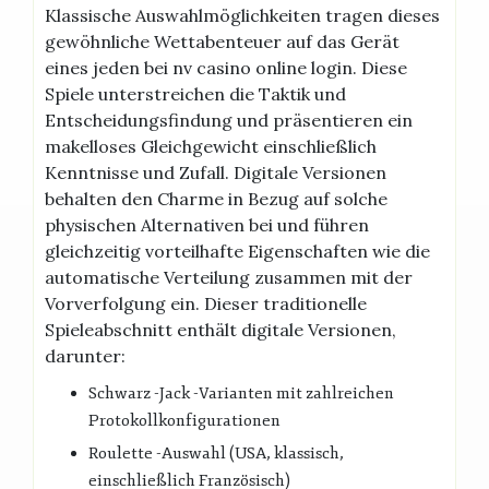
Klassische Auswahlmöglichkeiten tragen dieses
gewöhnliche Wettabenteuer auf das Gerät
eines jeden bei nv casino online login. Diese
Spiele unterstreichen die Taktik und
Entscheidungsfindung und präsentieren ein
makelloses Gleichgewicht einschließlich
Kenntnisse und Zufall. Digitale Versionen
behalten den Charme in Bezug auf solche
physischen Alternativen bei und führen
gleichzeitig vorteilhafte Eigenschaften wie die
automatische Verteilung zusammen mit der
Vorverfolgung ein. Dieser traditionelle
Spieleabschnitt enthält digitale Versionen,
darunter:
Schwarz -Jack -Varianten mit zahlreichen
Protokollkonfigurationen
Roulette -Auswahl (USA, klassisch,
einschließlich Französisch)