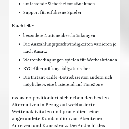
umfassende Sicherheitsmaßnahmen
Support für erfahrene Spieler
Nachteile:
besondere Nationenbeschränkungen
Die Auszahlungsgeschwindigkeiten variieren je
nach Ansatz
Wettenbedingungen spielen für Werbeaktionen
KYC -Überprüfung obligatorischer
Die Instant -Hilfe -Betriebszeiten ändern sich
möglicherweise basierend auf TimeZone
nvcasino positioniert sich neben den besten
Alternativen in Bezug auf webbasierte
Wettenaktivitäten und präsentiert eine
abgerundete Kombination aus Abenteuer,
Anreizen und Konsistenz. Die Andacht des