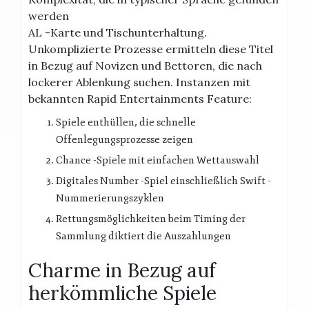
werden
AL -Karte und Tischunterhaltung.
Unkomplizierte Prozesse ermitteln diese Titel
in Bezug auf Novizen und Bettoren, die nach
lockerer Ablenkung suchen. Instanzen mit
bekannten Rapid Entertainments Feature:
Spiele enthüllen, die schnelle
Offenlegungsprozesse zeigen
Chance -Spiele mit einfachen Wettauswahl
Digitales Number -Spiel einschließlich Swift -
Nummerierungszyklen
Rettungsmöglichkeiten beim Timing der
Sammlung diktiert die Auszahlungen
Charme in Bezug auf
herkömmliche Spiele