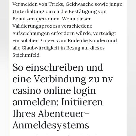
Vermeiden von Tricks, Geldwäsche sowie junge
Unterhaltung durch die Bestätigung von
Benutzernpersonen. Wenn dieser
Validierungsprozess verschiedene
Aufzeichnungen erfordern würde, verteidigt
ein solcher Prozess am Ende die Kunden und
alle Glaubwürdigkeit in Bezug auf dieses
Spielumfeld.
So einschreiben und
eine Verbindung zu nv
casino online login
anmelden: Initiieren
Ihres Abenteuer-
Anmeldesystems