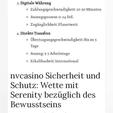
Digitale Währung
Zahlungsgeschwindigkeit: 10-30 Minuten
Auszugsprozess: 0-24 Std.
Zugänglichkeit: Planetweit
Direkte Transfers
Übertragungsgeschwindigkeit: Bis zu 3
Tage
Auszug: 3-7 Arbeitstage
Erhaltbarkeit: International
nvcasino Sicherheit und
Schutz: Wette mit
Serenity bezüglich des
Bewusstseins