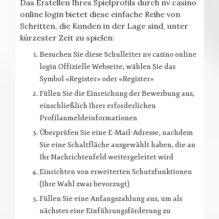
Das Erstellen Ihres Spielprofils durch nv casino
online login bietet diese einfache Reihe von
Schritten, die Kunden in der Lage sind, unter
kürzester Zeit zu spielen:
Besuchen Sie diese Schulleiter nv casino online
login Offizielle Webseite, wählen Sie das
Symbol «Register» oder «Register»
Füllen Sie die Einreichung der Bewerbung aus,
einschließlich Ihrer erforderlichen
Profilanmeldeinformationen
Überprüfen Sie eine E-Mail-Adresse, nachdem
Sie eine Schaltfläche ausgewählt haben, die an
Ihr Nachrichtenfeld weitergeleitet wird
Einrichten von erweiterten Schutzfunktionen
(Ihre Wahl zwar bevorzugt)
Füllen Sie eine Anfangszahlung aus, um als
nächstes eine Einführungsförderung zu