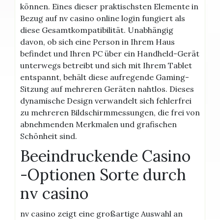
können. Eines dieser praktischsten Elemente in
Bezug auf nv casino online login fungiert als
diese Gesamtkompatibilität. Unabhängig
davon, ob sich eine Person in Ihrem Haus
befindet und Ihren PC über ein Handheld-Gerät
unterwegs betreibt und sich mit Ihrem Tablet
entspannt, behält diese aufregende Gaming-
Sitzung auf mehreren Geräten nahtlos. Dieses
dynamische Design verwandelt sich fehlerfrei
zu mehreren Bildschirmmessungen, die frei von
abnehmenden Merkmalen und grafischen
Schönheit sind.
Beeindruckende Casino
-Optionen Sorte durch
nv casino
nv casino zeigt eine großartige Auswahl an