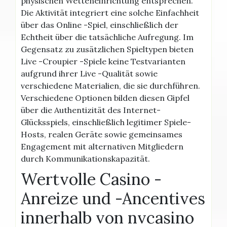
physischen Wetteneinrichtung entsprechen.
Die Aktivität integriert eine solche Einfachheit
über das Online -Spiel, einschließlich der
Echtheit über die tatsächliche Aufregung. Im
Gegensatz zu zusätzlichen Spieltypen bieten
Live -Croupier -Spiele keine Testvarianten
aufgrund ihrer Live -Qualität sowie
verschiedene Materialien, die sie durchführen.
Verschiedene Optionen bilden diesen Gipfel
über die Authentizität des Internet-
Glücksspiels, einschließlich legitimer Spiele-
Hosts, realen Geräte sowie gemeinsames
Engagement mit alternativen Mitgliedern
durch Kommunikationskapazität.
Wertvolle Casino -
Anreize und -Ancentives
innerhalb von nvcasino