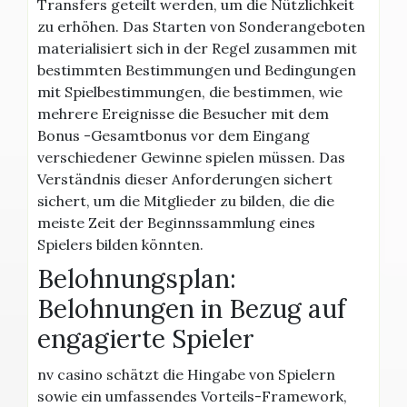
Transfers geteilt werden, um die Nützlichkeit
zu erhöhen. Das Starten von Sonderangeboten
materialisiert sich in der Regel zusammen mit
bestimmten Bestimmungen und Bedingungen
mit Spielbestimmungen, die bestimmen, wie
mehrere Ereignisse die Besucher mit dem
Bonus -Gesamtbonus vor dem Eingang
verschiedener Gewinne spielen müssen. Das
Verständnis dieser Anforderungen sichert
sichert, um die Mitglieder zu bilden, die die
meiste Zeit der Beginnssammlung eines
Spielers bilden könnten.
Belohnungsplan:
Belohnungen in Bezug auf
engagierte Spieler
nv casino schätzt die Hingabe von Spielern
sowie ein umfassendes Vorteils-Framework,