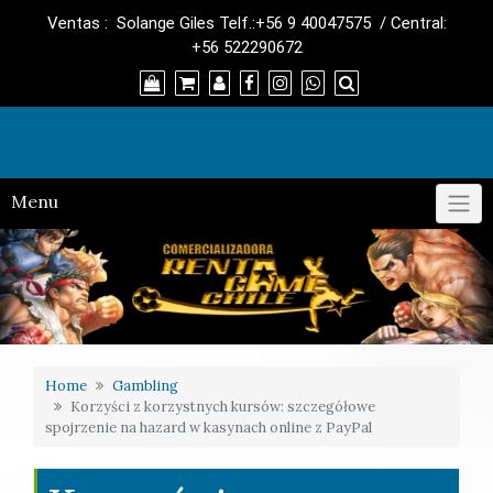
Skip
Ventas : Solange Giles Telf.:+56 9 40047575 / Central:
to
+56 522290672
content
RentaGame
Menu
Home
Gambling
Korzyści z korzystnych kursów: szczegółowe
spojrzenie na hazard w kasynach online z PayPal