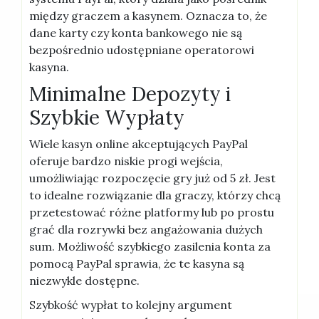
między graczem a kasynem. Oznacza to, że
dane karty czy konta bankowego nie są
bezpośrednio udostępniane operatorowi
kasyna.
Minimalne Depozyty i
Szybkie Wypłaty
Wiele kasyn online akceptujących PayPal
oferuje bardzo niskie progi wejścia,
umożliwiając rozpoczęcie gry już od 5 zł. Jest
to idealne rozwiązanie dla graczy, którzy chcą
przetestować różne platformy lub po prostu
grać dla rozrywki bez angażowania dużych
sum. Możliwość szybkiego zasilenia konta za
pomocą PayPal sprawia, że te kasyna są
niezwykle dostępne.
Szybkość wypłat to kolejny argument