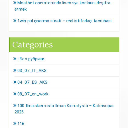
Mostbet operatorunda lisenziya kodlarını deşifrə
etmək
1win pul çıxarma sürəti – real istifadəçi təcrübəsi
Categories
! Без рубрики
03_07_IT_AKS
04_07_ES_AKS
08_07_en_work
100 Ilmaiskierrosta Ilman Kierrätystä – Käteisopas
2026
116