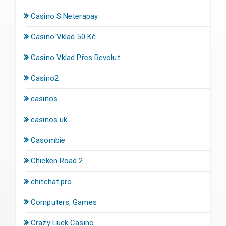
Casino S Neterapay
Casino Vklad 50 Kč
Casino Vklad Přes Revolut
Casino2
casinos
casinos uk
Casombie
Chicken Road 2
chitchat.pro
Computers, Games
Crazy Luck Casino