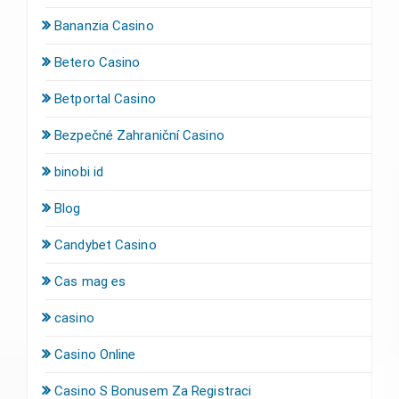
Bananzia Casino
Betero Casino
Betportal Casino
Bezpečné Zahraniční Casino
binobi id
Blog
Candybet Casino
Cas mag es
casino
Casino Online
Casino S Bonusem Za Registraci