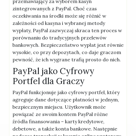
przemawiający za wyborem kasyn
zintegrowanych z PayPal. Choć czas
oczekiwania na środki może się różnić w
zależności od kasyna i wybranej metody
wypłaty, PayPal zazwyczaj skraca ten proces w
porównaniu do tradycyjnych przelewów
bankowych. Bezpieczeństwo wypłat jest równie
wysokie, co przy depozytach, co daje graczom
pewność, że ich wygrane trafią prosto do nich.
PayPal jako Cyfrowy
Portfel dla Graczy
PayPal funkcjonuje jako cyfrowy portfel, który
agreguje dane dotyczące płatności w jednym,
bezpiecznym miejscu. Użytkownik może
powiązać ze swoim kontem PayPal różne
źródła finansowania – karty kredytowe,
debetowe, a także konta bankowe. Następnie
podczas transakcji w kasynie online wystarczy