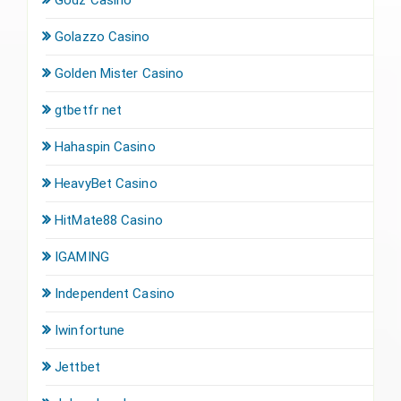
Golazzo Casino
Golden Mister Casino
gtbetfr net
Hahaspin Casino
HeavyBet Casino
HitMate88 Casino
IGAMING
Independent Casino
Iwinfortune
Jettbet