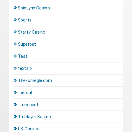
SpinLynx Casino
Sports
Starfy Casino
Superbet
Test
textslp
The-omegle.com
themul
timesheet
Truelayer Kasinot
UK Casinos