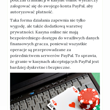
zalogować się do swojego konta PayPal, aby
autoryzować płatność.
Taka forma działania zapewnia nie tylko
wygodę, ale także dodatkową warstwę
prywatności. Kasyna online nie mają
bezpośredniego dostępu do wrażliwych danych
finansowych gracza, ponieważ wszystkie
operacje są przeprowadzane za
pośrednictwem serwerów PayPal. To sprawia,
że granie w kasynach akceptujących PayPal jest
bardziej dyskretne i bezpieczne.