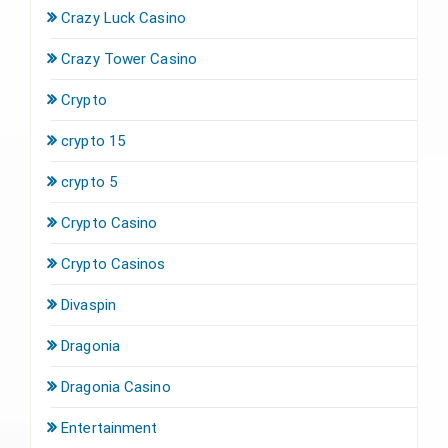
Crazy Luck Casino
Crazy Tower Сasino
Crypto
crypto 15
crypto 5
Crypto Casino
Crypto Casinos
Divaspin
Dragonia
Dragonia Casino
Entertainment