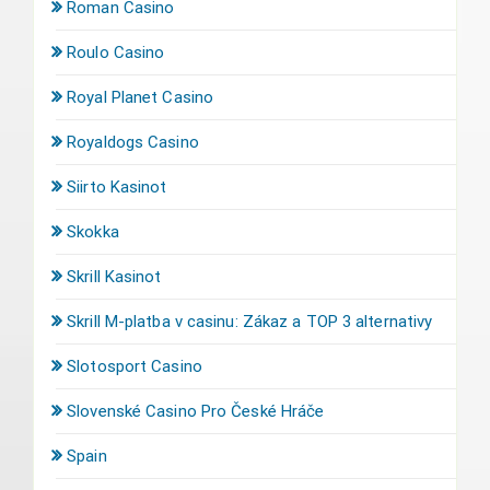
Roman Casino
Roulo Casino
Royal Planet Casino
Royaldogs Casino
Siirto Kasinot
Skokka
Skrill Kasinot
Skrill M-platba v casinu: Zákaz a TOP 3 alternativy
Slotosport Casino
Slovenské Casino Pro České Hráče
Spain