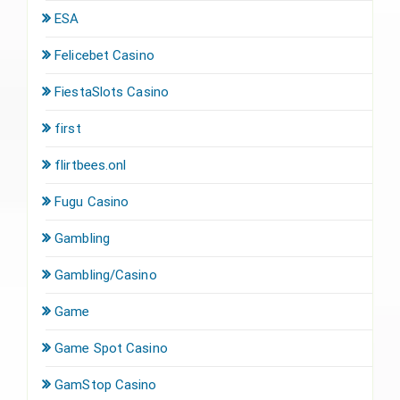
ESA
Felicebet Casino
FiestaSlots Casino
first
flirtbees.onl
Fugu Casino
Gambling
Gambling/Casino
Game
Game Spot Casino
GamStop Casino