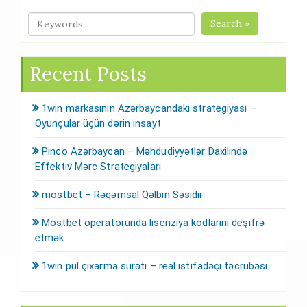
Search »
Recent Posts
1win markasının Azərbaycandakı strategiyası –
Oyunçular üçün dərin insayt
Pinco Azərbaycan – Məhdudiyyətlər Daxilində
Effektiv Mərc Strategiyaları
mostbet – Rəqəmsal Qəlbin Səsidir
Mostbet operatorunda lisenziya kodlarını deşifrə
etmək
1win pul çıxarma sürəti – real istifadəçi təcrübəsi