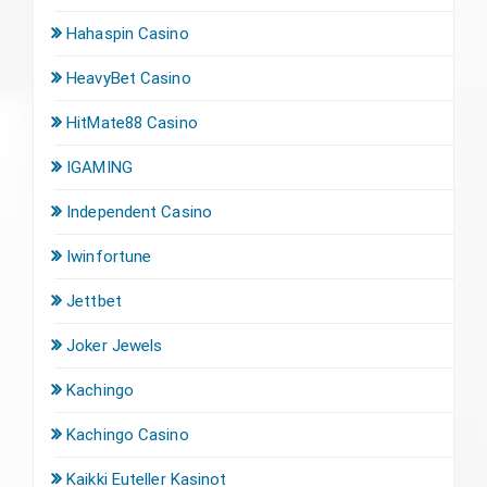
Hahaspin Casino
HeavyBet Casino
HitMate88 Casino
IGAMING
Independent Casino
Iwinfortune
Jettbet
Joker Jewels
Kachingo
Kachingo Casino
Kaikki Euteller Kasinot