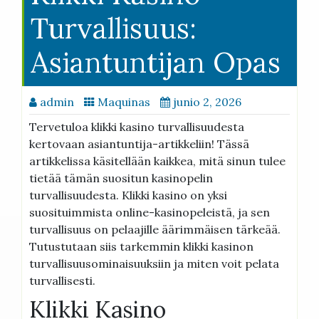
Turvallisuus:
Asiantuntijan Opas
admin
Maquinas
junio 2, 2026
Tervetuloa klikki kasino turvallisuudesta
kertovaan asiantuntija-artikkeliin! Tässä
artikkelissa käsitellään kaikkea, mitä sinun tulee
tietää tämän suositun kasinopelin
turvallisuudesta. Klikki kasino on yksi
suosituimmista online-kasinopeleistä, ja sen
turvallisuus on pelaajille äärimmäisen tärkeää.
Tutustutaan siis tarkemmin klikki kasinon
turvallisuusominaisuuksiin
ja miten voit pelata
turvallisesti.
Klikki Kasino