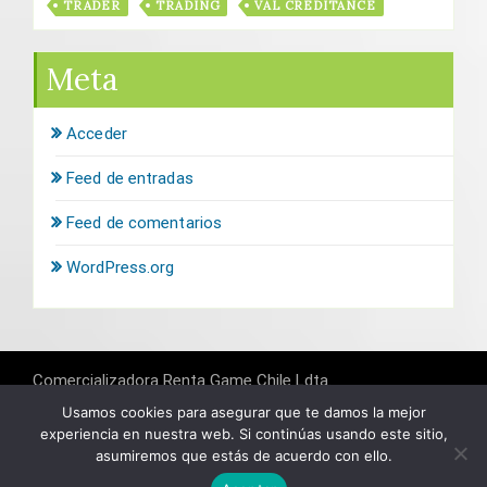
TRADER
TRADING
VAL CRÉDITANCE
Meta
Acceder
Feed de entradas
Feed de comentarios
WordPress.org
Comercializadora Renta Game Chile Ldta.
RUT: 76.164.601-K
Banco del Estado de Chile
Usamos cookies para asegurar que te damos la mejor
Cuenta: 6451071
experiencia en nuestra web. Si continúas usando este sitio,
Banco de Crédito de Inversiones
asumiremos que estás de acuerdo con ello.
Cuenta: 76083616