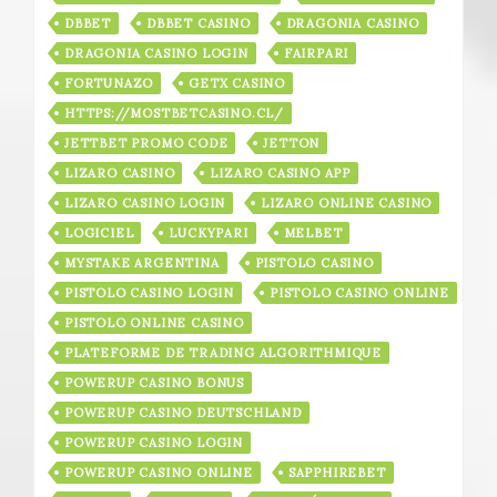
DBBET
DBBET CASINO
DRAGONIA CASINO
DRAGONIA CASINO LOGIN
FAIRPARI
FORTUNAZO
GETX CASINO
HTTPS://MOSTBETCASINO.CL/
JETTBET PROMO CODE
JETTON
LIZARO CASINO
LIZARO CASINO APP
LIZARO CASINO LOGIN
LIZARO ONLINE CASINO
LOGICIEL
LUCKYPARI
MELBET
MYSTAKE ARGENTINA
PISTOLO CASINO
PISTOLO CASINO LOGIN
PISTOLO CASINO ONLINE
PISTOLO ONLINE CASINO
PLATEFORME DE TRADING ALGORITHMIQUE
POWERUP CASINO BONUS
POWERUP CASINO DEUTSCHLAND
POWERUP CASINO LOGIN
POWERUP CASINO ONLINE
SAPPHIREBET