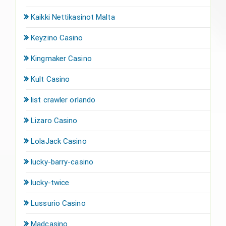
Kaikki Nettikasinot Malta
Keyzino Casino
Kingmaker Casino
Kult Casino
list crawler orlando
Lizaro Casino
LolaJack Casino
lucky-barry-casino
lucky-twice
Lussurio Casino
Madcasino