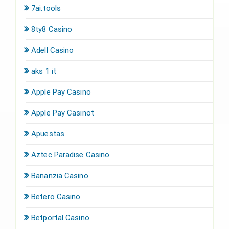
7ai.tools
8ty8 Casino
Adell Casino
aks 1 it
Apple Pay Casino
Apple Pay Casinot
Apuestas
Aztec Paradise Casino
Bananzia Casino
Betero Casino
Betportal Casino