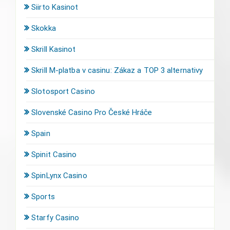
Siirto Kasinot
Skokka
Skrill Kasinot
Skrill M-platba v casinu: Zákaz a TOP 3 alternativy
Slotosport Casino
Slovenské Casino Pro České Hráče
Spain
Spinit Casino
SpinLynx Casino
Sports
Starfy Casino