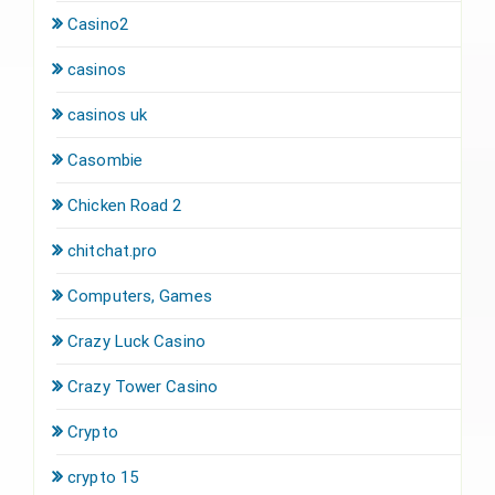
Casino2
casinos
casinos uk
Casombie
Chicken Road 2
chitchat.pro
Computers, Games
Crazy Luck Casino
Crazy Tower Сasino
Crypto
crypto 15