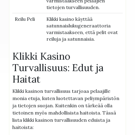
varmistaakseen pelaajien
tietojen turvallisuuden.
Reilu Peli
Klikki kasino käyttää
satunnaislukugeneraattoria
varmistaakseen, että pelit ovat
reiluja ja satunnaisia.
Klikki Kasino
Turvallisuus: Edut ja
Haitat
Klikki kasinon turvallisuus tarjoaa pelaajille
monia etuja, kuten luotettavan peliympäristön
ja tietojen suojan. Kuitenkin on tärkeää olla
tietoinen myös mahdollisista haitoista. Tässä
lista klikki kasinon turvallisuuden eduista ja
haitoista: