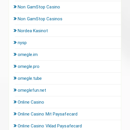
Non GamStop Casino
Non GamStop Casinos
Nordea Kasinot
nysp
omegle.im
omegle.pro
omegle.tube
omeglefun.net
Online Casino
Online Casino Mit Paysafecard
Online Casino Vklad Paysafecard