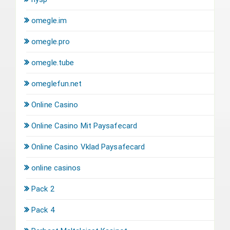
omegle.im
omegle.pro
omegle.tube
omeglefun.net
Online Casino
Online Casino Mit Paysafecard
Online Casino Vklad Paysafecard
online casinos
Pack 2
Pack 4