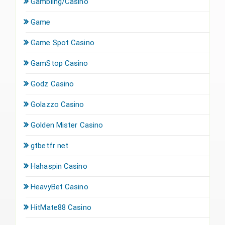
Gambling/Casino
Game
Game Spot Casino
GamStop Casino
Godz Casino
Golazzo Casino
Golden Mister Casino
gtbetfr net
Hahaspin Casino
HeavyBet Casino
HitMate88 Casino