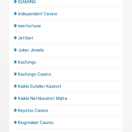
IGAMING
Independent Casino
Iwinfortune
Jettbet
Joker Jewels
Kachingo
Kachingo Casino
Kaikki Euteller Kasinot
Kaikki Nettikasinot Malta
Keyzino Casino
Kingmaker Casino