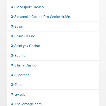
Slotosport Casino
Slovenské Casino Pro České Hráče
Spain
Spinit Casino
SpinLynx Casino
Sports
Starfy Casino
Superbet
Test
textslp
The-omegle.com