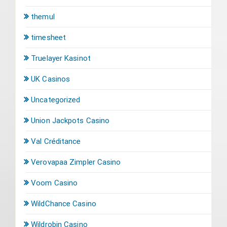
themul
timesheet
Truelayer Kasinot
UK Casinos
Uncategorized
Union Jackpots Casino
Val Créditance
Verovapaa Zimpler Casino
Voom Casino
WildChance Casino
Wildrobin Casino