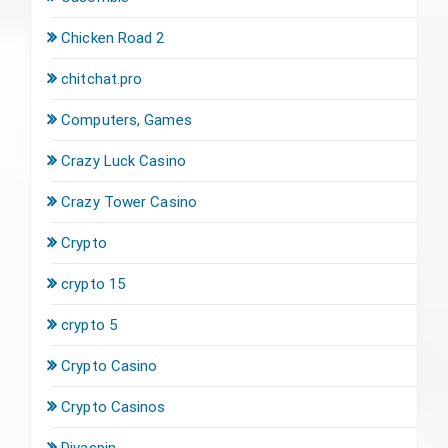
Chicken Road 2
chitchat.pro
Computers, Games
Crazy Luck Casino
Crazy Tower Сasino
Crypto
crypto 15
crypto 5
Crypto Casino
Crypto Casinos