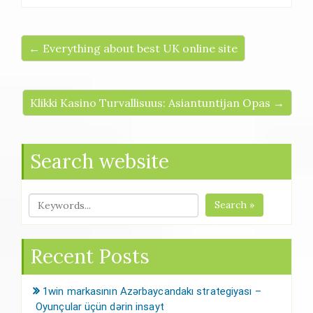
← Everything about best UK online site
Klikki Kasino Turvallisuus: Asiantuntijan Opas →
Search website
Search »
Recent Posts
1win markasının Azərbaycandakı strategiyası –
Oyunçular üçün dərin insayt