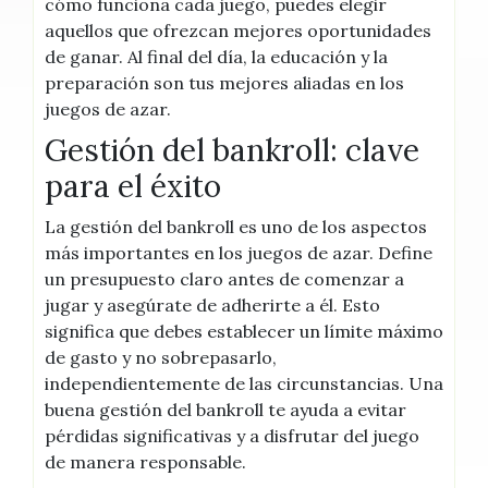
cómo funciona cada juego, puedes elegir
aquellos que ofrezcan mejores oportunidades
de ganar. Al final del día, la educación y la
preparación son tus mejores aliadas en los
juegos de azar.
Gestión del bankroll: clave
para el éxito
La gestión del bankroll es uno de los aspectos
más importantes en los juegos de azar. Define
un presupuesto claro antes de comenzar a
jugar y asegúrate de adherirte a él. Esto
significa que debes establecer un límite máximo
de gasto y no sobrepasarlo,
independientemente de las circunstancias. Una
buena gestión del bankroll te ayuda a evitar
pérdidas significativas y a disfrutar del juego
de manera responsable.