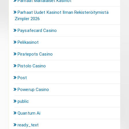
Parhaat Maltalaiset Kasinot
Parhaat Uudet Kasinot Ilman Rekisteröitymistä
Zimpler 2026
Paysafecard Casino
Pelikasinot
Piratepots Casino
Pistolo Casino
Post
Powerup Casino
public
Quantum Ai
ready_text