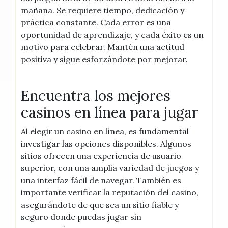
mañana. Se requiere tiempo, dedicación y
práctica constante. Cada error es una
oportunidad de aprendizaje, y cada éxito es un
motivo para celebrar. Mantén una actitud
positiva y sigue esforzándote por mejorar.
Encuentra los mejores
casinos en línea para jugar
Al elegir un casino en línea, es fundamental
investigar las opciones disponibles. Algunos
sitios ofrecen una experiencia de usuario
superior, con una amplia variedad de juegos y
una interfaz fácil de navegar. También es
importante verificar la reputación del casino,
asegurándote de que sea un sitio fiable y
seguro donde puedas jugar sin