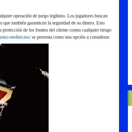
alquier operación de juego legítimo. Los jugadores buscan
no que también garanticen la seguridad de su dinero. Esto
la protección de los fondos del cliente contra cualquier riesgo
casino-melbet.mx/
se presenta como una opción a considerar.