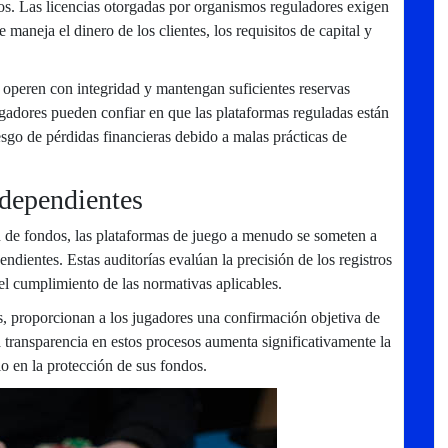
dos. Las licencias otorgadas por organismos reguladores exigen
maneja el dinero de los clientes, los requisitos de capital y
 operen con integridad y mantengan suficientes reservas
ugadores pueden confiar en que las plataformas reguladas están
esgo de pérdidas financieras debido a malas prácticas de
ndependientes
ión de fondos, las plataformas de juego a menudo se someten a
endientes. Estas auditorías evalúan la precisión de los registros
y el cumplimiento de las normativas aplicables.
s, proporcionan a los jugadores una confirmación objetiva de
transparencia en estos procesos aumenta significativamente la
io en la protección de sus fondos.