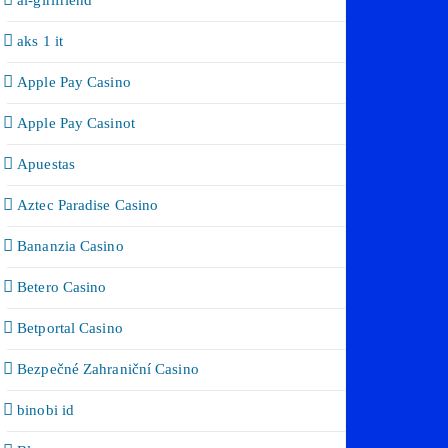
ai-girlfriend
aks 1 it
Apple Pay Casino
Apple Pay Casinot
Apuestas
Aztec Paradise Casino
Bananzia Casino
Betero Casino
Betportal Casino
Bezpečné Zahraniční Casino
binobi id