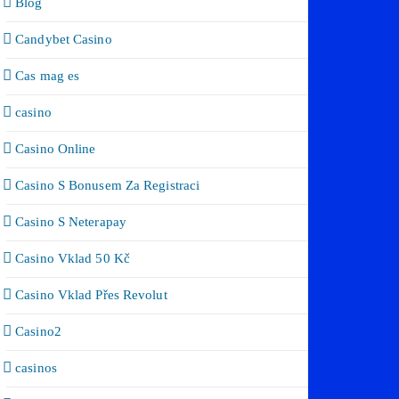
Blog
Candybet Casino
Cas mag es
casino
Casino Online
Casino S Bonusem Za Registraci
Casino S Neterapay
Casino Vklad 50 Kč
Casino Vklad Přes Revolut
Casino2
casinos