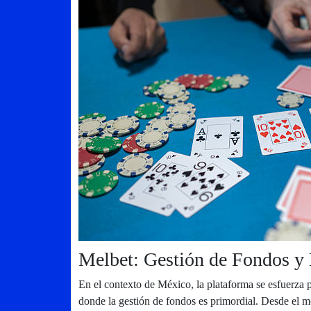
Melbet: Gestión de Fondos y 
En el contexto de México, la plataforma se esfuerza p
donde la gestión de fondos es primordial. Desde el m