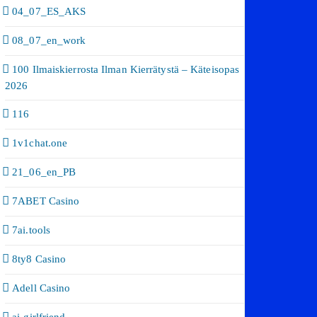
04_07_ES_AKS
08_07_en_work
100 Ilmaiskierrosta Ilman Kierrätystä – Käteisopas
2026
116
1v1chat.one
21_06_en_PB
7ABET Casino
7ai.tools
8ty8 Casino
Adell Casino