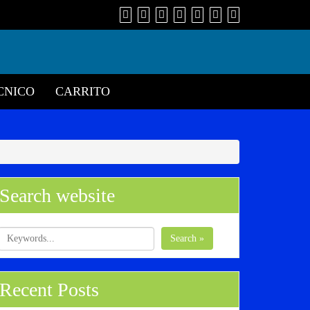
CNICO
CARRITO
Search website
Search »
Recent Posts