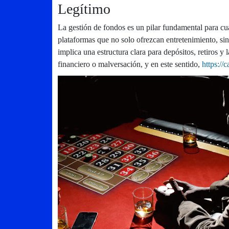
Legítimo
La gestión de fondos es un pilar fundamental para cu
plataformas que no solo ofrezcan entretenimiento, si
implica una estructura clara para depósitos, retiros y 
financiero o malversación, y en este sentido,
https://