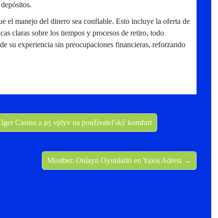
 depósitos.
 el manejo del dinero sea confiable. Esto incluye la oferta de
as claras sobre los tiempos y procesos de retiro, todo
de su experiencia sin preocupaciones financieras, reforzando
iger Casino a jej vplyv na používateľský komfort
Mostbet: Onlayn Oyunlarin en Yaxsi Adresi →