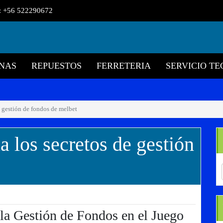
l: +56 522290672
NAS
REPUESTOS
FERRETERIA
SERVICIO TE
e gestión de fondos de melbet
a los secretos de gestión
la Gestión de Fondos en el Juego