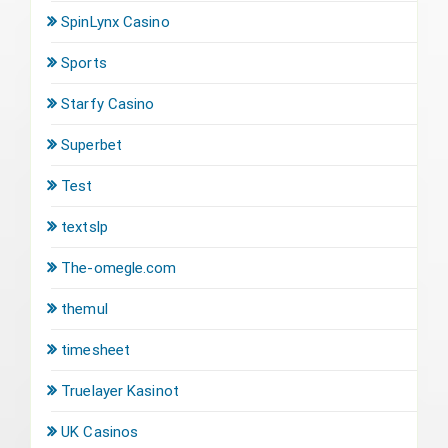
SpinLynx Casino
Sports
Starfy Casino
Superbet
Test
textslp
The-omegle.com
themul
timesheet
Truelayer Kasinot
UK Casinos