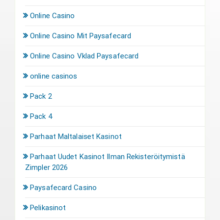
Online Casino
Online Casino Mit Paysafecard
Online Casino Vklad Paysafecard
online casinos
Pack 2
Pack 4
Parhaat Maltalaiset Kasinot
Parhaat Uudet Kasinot Ilman Rekisteröitymistä
Zimpler 2026
Paysafecard Casino
Pelikasinot