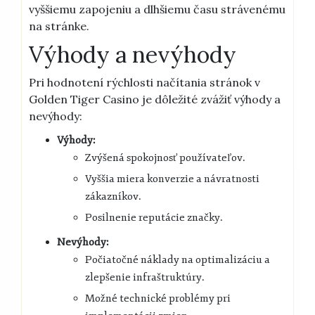
vyššiemu zapojeniu a dlhšiemu času strávenému
na stránke.
Výhody a nevýhody
Pri hodnotení rýchlosti načítania stránok v
Golden Tiger Casino je dôležité zvážiť výhody a
nevýhody:
Výhody:
Zvýšená spokojnosť používateľov.
Vyššia miera konverzie a návratnosti
zákazníkov.
Posilnenie reputácie značky.
Nevýhody:
Počiatočné náklady na optimalizáciu a
zlepšenie infraštruktúry.
Možné technické problémy pri