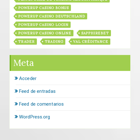
POWERUP CASINO BONUS
POWERUP CASINO DEUTSCHLAND
POWERUP CASINO LOGIN
POWERUP CASINO ONLINE
SAPPHIREBET
TRADER
TRADING
VAL CRÉDITANCE
Meta
Acceder
Feed de entradas
Feed de comentarios
WordPress.org