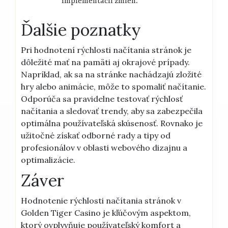
implementácii zmien.
Ďalšie poznatky
Pri hodnotení rýchlosti načítania stránok je
dôležité mať na pamäti aj okrajové prípady.
Napríklad, ak sa na stránke nachádzajú zložité
hry alebo animácie, môže to spomaliť načítanie.
Odporúča sa pravidelne testovať rýchlosť
načítania a sledovať trendy, aby sa zabezpečila
optimálna používateľská skúsenosť. Rovnako je
užitočné získať odborné rady a tipy od
profesionálov v oblasti webového dizajnu a
optimalizácie.
Záver
Hodnotenie rýchlosti načítania stránok v
Golden Tiger Casino je kľúčovým aspektom,
ktorý ovplyvňuje používateľský komfort a