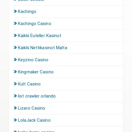
Kachingo
Kachingo Casino
Kaikki Euteller Kasinot
Kaikki Nettikasinot Malta
Keyzino Casino
Kingmaker Casino
Kult Casino
list crawler orlando
Lizaro Casino
LolaJack Casino