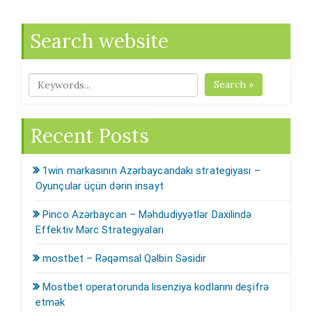
Search website
Search »
Recent Posts
1win markasının Azərbaycandakı strategiyası –
Oyunçular üçün dərin insayt
Pinco Azərbaycan – Məhdudiyyətlər Daxilində
Effektiv Mərc Strategiyaları
mostbet – Rəqəmsal Qəlbin Səsidir
Mostbet operatorunda lisenziya kodlarını deşifrə
etmək