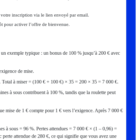
votre inscription via le lien envoyé par email.
t pour activer l’offre de bienvenue.
s un exemple typique : un bonus de 100 % jusqu’à 200 € avec
exigence de mise.
 Total à miser = (100 € + 100 €) × 35 = 200 × 35 = 7 000 €.
ines à sous contribuent à 100 %, tandis que la roulette peut
e mise de 1 € compte pour 1 € vers l’exigence. Après 7 000 €
es à sous = 96 %. Pertes attendues = 7 000 € × (1 – 0,96) =
nc perte attendue de 280 €, ce qui signifie que vous avez une