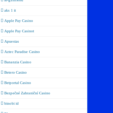
ai-girlfriend
aks 1 it
Apple Pay Casino
Apple Pay Casinot
Apuestas
Aztec Paradise Casino
Bananzia Casino
Betero Casino
Betportal Casino
Bezpečné Zahraniční Casino
binobi id