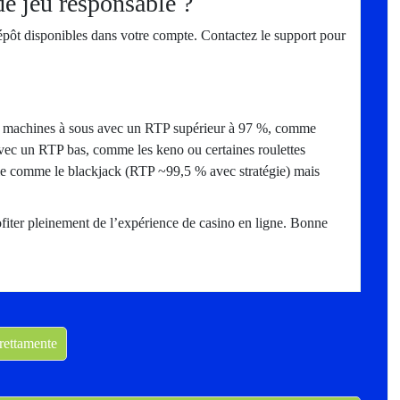
de jeu responsable ?
 dépôt disponibles dans votre compte. Contactez le support pour
s machines à sous avec un RTP supérieur à 97 %, comme
avec un RTP bas, comme les keno ou certaines roulettes
ble comme le blackjack (RTP ~99,5 % avec stratégie) mais
ofiter pleinement de l’expérience de casino en ligne. Bonne
rettamente