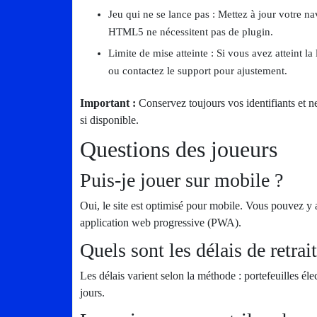
Jeu qui ne se lance pas : Mettez à jour votre n
HTML5 ne nécessitent pas de plugin.
Limite de mise atteinte : Si vous avez atteint la
ou contactez le support pour ajustement.
Important :
Conservez toujours vos identifiants et ne 
si disponible.
Questions des joueurs
Puis-je jouer sur mobile ?
Oui, le site est optimisé pour mobile. Vous pouvez y
application web progressive (PWA).
Quels sont les délais de retra
Les délais varient selon la méthode : portefeuilles él
jours.