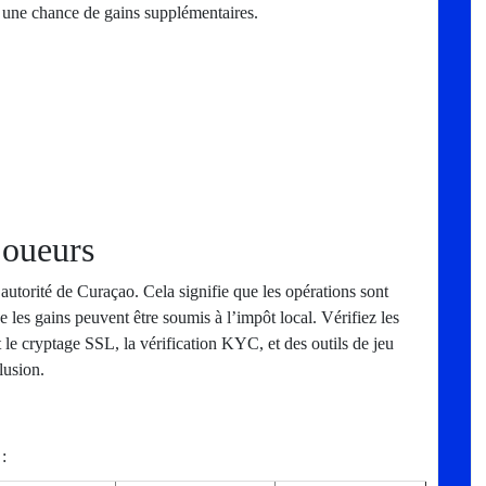
e une chance de gains supplémentaires.
joueurs
autorité de Curaçao. Cela signifie que les opérations sont
 les gains peuvent être soumis à l’impôt local. Vérifiez les
 le cryptage SSL, la vérification KYC, et des outils de jeu
lusion.
: