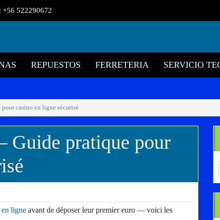
l: +56 522290672
NAS
REPUESTOS
FERRETERIA
SERVICIO TE
 pour casino en ligne sécurisé
 – Guide pratique pour
risé
 en ligne
avant de déposer leur premier euro — voici les