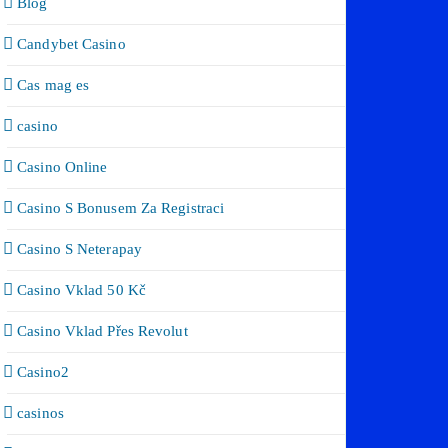
Blog
Candybet Casino
Cas mag es
casino
Casino Online
Casino S Bonusem Za Registraci
Casino S Neterapay
Casino Vklad 50 Kč
Casino Vklad Přes Revolut
Casino2
casinos