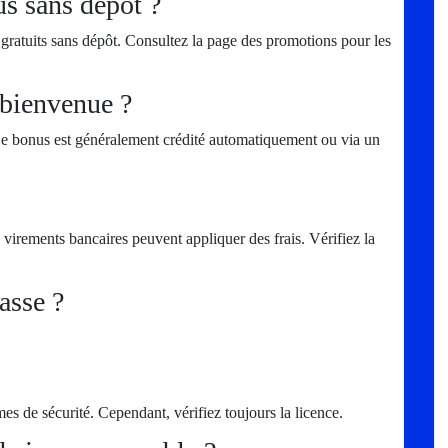
us sans dépôt ?
s gratuits sans dépôt. Consultez la page des promotions pour les
 bienvenue ?
. Le bonus est généralement crédité automatiquement ou via un
 virements bancaires peuvent appliquer des frais. Vérifiez la
asse ?
rmes de sécurité. Cependant, vérifiez toujours la licence.