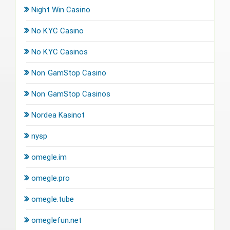
Night Win Casino
No KYC Casino
No KYC Casinos
Non GamStop Casino
Non GamStop Casinos
Nordea Kasinot
nysp
omegle.im
omegle.pro
omegle.tube
omeglefun.net