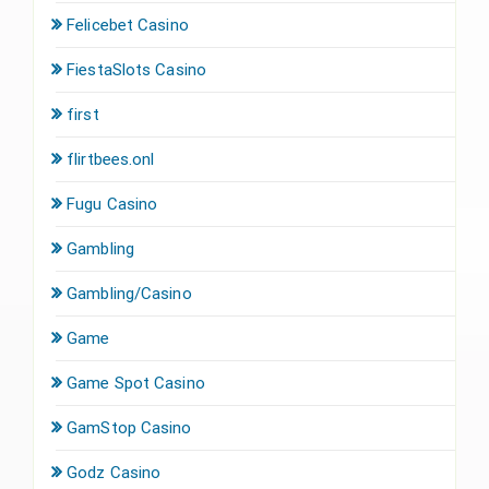
Felicebet Casino
FiestaSlots Casino
first
flirtbees.onl
Fugu Casino
Gambling
Gambling/Casino
Game
Game Spot Casino
GamStop Casino
Godz Casino