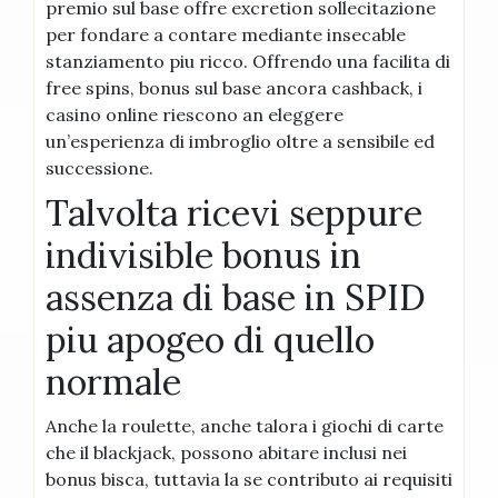
premio sul base offre excretion sollecitazione
per fondare a contare mediante insecable
stanziamento piu ricco. Offrendo una facilita di
free spins, bonus sul base ancora cashback, i
casino online riescono an eleggere
un’esperienza di imbroglio oltre a sensibile ed
successione.
Talvolta ricevi seppure
indivisible bonus in
assenza di base in SPID
piu apogeo di quello
normale
Anche la roulette, anche talora i giochi di carte
che il blackjack, possono abitare inclusi nei
bonus bisca, tuttavia la se contributo ai requisiti