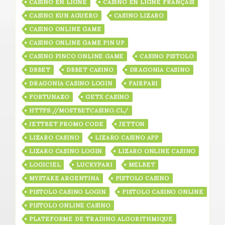
CASINO EN LIGNE
CASINO EN LIGNE FRANÇAIS
CASINO KUN AGUERO
CASINO LIZARO
CASINO ONLINE GAME
CASINO ONLINE GAME PIN UP
CASINO PINCO ONLINE GAME
CASINO PISTOLO
DBBET
DBBET CASINO
DRAGONIA CASINO
DRAGONIA CASINO LOGIN
FAIRPARI
FORTUNAZO
GETX CASINO
HTTPS://MOSTBETCASINO.CL/
JETTBET PROMO CODE
JETTON
LIZARO CASINO
LIZARO CASINO APP
LIZARO CASINO LOGIN
LIZARO ONLINE CASINO
LOGICIEL
LUCKYPARI
MELBET
MYSTAKE ARGENTINA
PISTOLO CASINO
PISTOLO CASINO LOGIN
PISTOLO CASINO ONLINE
PISTOLO ONLINE CASINO
PLATEFORME DE TRADING ALGORITHMIQUE