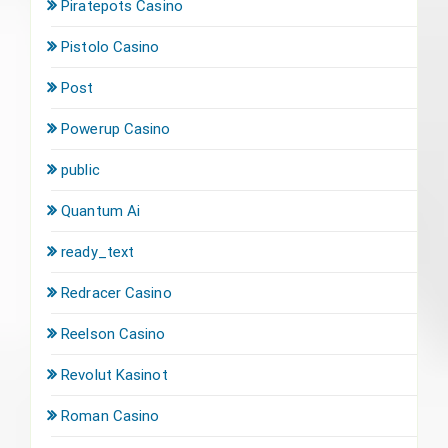
Piratepots Casino
Pistolo Casino
Post
Powerup Casino
public
Quantum Ai
ready_text
Redracer Casino
Reelson Casino
Revolut Kasinot
Roman Casino