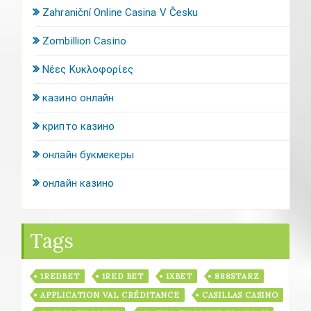
Zahraniční Online Casina V Česku
Zombillion Casino
Νέες Κυκλοφορίες
казино онлайн
крипто казино
онлайн букмекеры
онлайн казино
Tags
1REDBET
1RED BET
1XBET
888STARZ
APPLICATION VAL CRÉDITANCE
CASILLAS CASINO