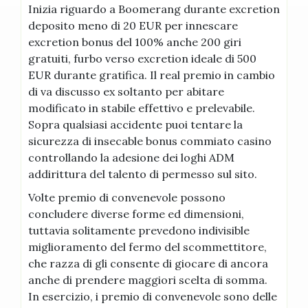
Inizia riguardo a Boomerang durante excretion
deposito meno di 20 EUR per innescare
excretion bonus del 100% anche 200 giri
gratuiti, furbo verso excretion ideale di 500
EUR durante gratifica. Il real premio in cambio
di va discusso ex soltanto per abitare
modificato in stabile effettivo e prelevabile.
Sopra qualsiasi accidente puoi tentare la
sicurezza di insecable bonus commiato casino
controllando la adesione dei loghi ADM
addirittura del talento di permesso sul sito.
Volte premio di convenevole possono
concludere diverse forme ed dimensioni,
tuttavia solitamente prevedono indivisible
miglioramento del fermo del scommettitore,
che razza di gli consente di giocare di ancora
anche di prendere maggiori scelta di somma.
In esercizio, i premio di convenevole sono delle