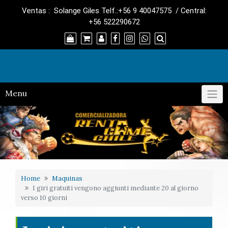
Skip
Ventas : Solange Giles Telf.:+56 9 40047575 / Central:
to
+56 522290672
content
RentaGame
Menu
Home
Maquinas
I giri gratuiti vengono aggiunti mediante 20 al giorno
verso 10 giorni