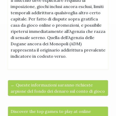
Il mucchio deve esplicitare requisiti di
imposizione, giochi inclusi ancora esclusi, limiti
temporali addirittura qualsivoglia altro certo
capitale. Per fatto di dispute sopra gratifica
casa da gioco online o promozioni, e possibile
ripetersi immediatamente all’Agenzia che razza
di sensale sereno. Quella dell’Agenzia delle
Dogane ancora dei Monopoli (ADM)
rappresenta il originario addirittura prevalente
indicatore in codesto verso.
← Queste informazioni saranno richieste
arpione del fondo dei denaro sul conto di gioco
Discover the top games to play at online