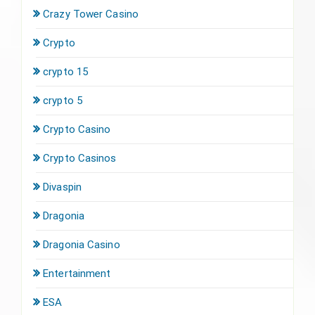
Crazy Tower Сasino
Crypto
crypto 15
crypto 5
Crypto Casino
Crypto Casinos
Divaspin
Dragonia
Dragonia Casino
Entertainment
ESA