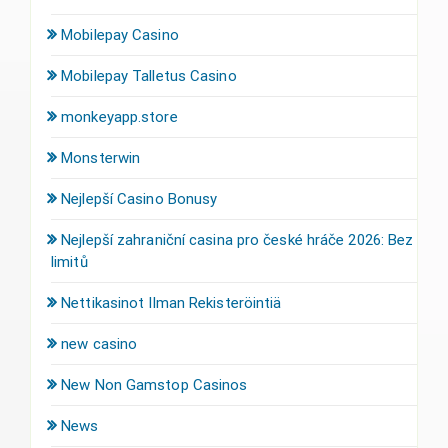
Mobilepay Casino
Mobilepay Talletus Casino
monkeyapp.store
Monsterwin
Nejlepší Casino Bonusy
Nejlepší zahraniční casina pro české hráče 2026: Bez
limitů
Nettikasinot Ilman Rekisteröintiä
new casino
New Non Gamstop Casinos
News