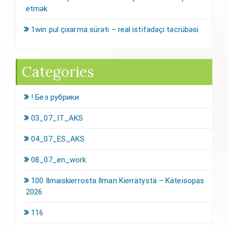
etmək
1win pul çıxarma sürəti – real istifadəçi təcrübəsi
Categories
! Без рубрики
03_07_IT_AKS
04_07_ES_AKS
08_07_en_work
100 Ilmaiskierrosta Ilman Kierrätystä – Käteisopas
2026
116