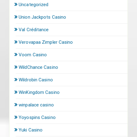
Uncategorized
Union Jackpots Casino
Val Créditance
Verovapaa Zimpler Casino
Voom Casino
WildChance Casino
Wildrobin Casino
WinKingdom Casino
winpalace casino
Yoyospins Casino
Yuki Casino