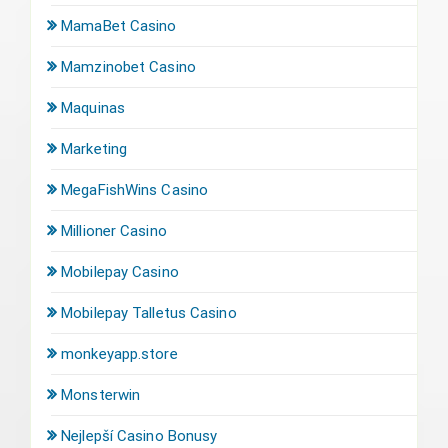
MamaBet Casino
Mamzinobet Casino
Maquinas
Marketing
MegaFishWins Casino
Millioner Casino
Mobilepay Casino
Mobilepay Talletus Casino
monkeyapp.store
Monsterwin
Nejlepší Casino Bonusy