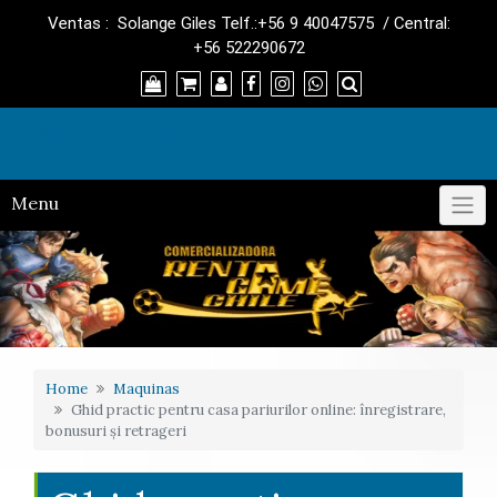
Skip
Ventas : Solange Giles Telf.:+56 9 40047575 / Central:
to
+56 522290672
content
RentaGame
Menu
Home
Maquinas
Ghid practic pentru casa pariurilor online: înregistrare,
bonusuri și retrageri