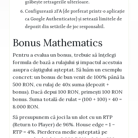
grăbește retragerile ulterioare.
Configurează 2FA (de preferat printr-o aplicație
ca Google Authenticator) și setează limitele de
depozit din setările de joc responsabil.
Bonus Mathematics
Pentru a evalua un bonus, trebuie să înțelegi
formula de bază a rulajului și impactul acestuia
asupra câștigului așteptat. Să luăm un exemplu
concret: un bonus de bun venit de 100% până la
500 RON, cu rulaj de 40x suma (depozit +
bonus). Dacă depui 100 RON, primești 100 RON
bonus. Suma totală de rulat = (100 + 100) × 40 =
8.000 RON.
Să presupunem că joci la un slot cu un RTP
(Return to Player) de 96%. House edge = 1 –
RTP = 4%. Pierderea medie așteptată pe