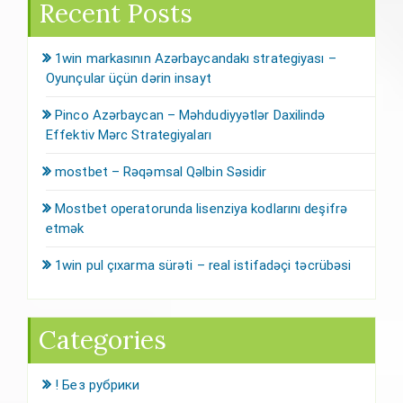
Recent Posts
1win markasının Azərbaycandakı strategiyası –
Oyunçular üçün dərin insayt
Pinco Azərbaycan – Məhdudiyyətlər Daxilində
Effektiv Mərc Strategiyaları
mostbet – Rəqəmsal Qəlbin Səsidir
Mostbet operatorunda lisenziya kodlarını deşifrə
etmək
1win pul çıxarma sürəti – real istifadəçi təcrübəsi
Categories
! Без рубрики