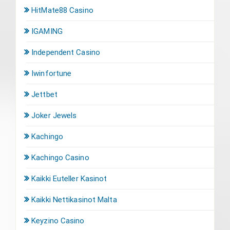
HitMate88 Casino
IGAMING
Independent Casino
Iwinfortune
Jettbet
Joker Jewels
Kachingo
Kachingo Casino
Kaikki Euteller Kasinot
Kaikki Nettikasinot Malta
Keyzino Casino