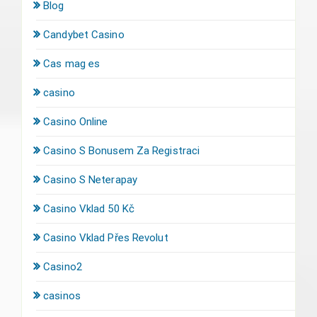
Blog
Candybet Casino
Cas mag es
casino
Casino Online
Casino S Bonusem Za Registraci
Casino S Neterapay
Casino Vklad 50 Kč
Casino Vklad Přes Revolut
Casino2
casinos