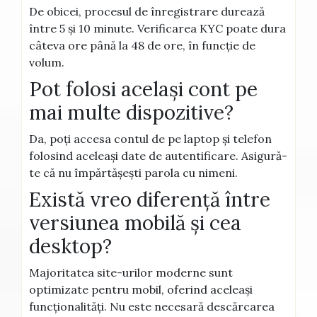
De obicei, procesul de înregistrare durează
între 5 și 10 minute. Verificarea KYC poate dura
câteva ore până la 48 de ore, în funcție de
volum.
Pot folosi același cont pe
mai multe dispozitive?
Da, poți accesa contul de pe laptop și telefon
folosind aceleași date de autentificare. Asigură-
te că nu împărtășești parola cu nimeni.
Există vreo diferență între
versiunea mobilă și cea
desktop?
Majoritatea site-urilor moderne sunt
optimizate pentru mobil, oferind aceleași
funcționalități. Nu este necesară descărcarea