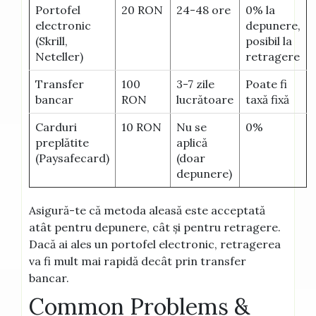
Portofel
20 RON
24-48 ore
0% la
electronic
depunere,
(Skrill,
posibil la
Neteller)
retragere
Transfer
100
3-7 zile
Poate fi
bancar
RON
lucrătoare
taxă fixă
Carduri
10 RON
Nu se
0%
preplătite
aplică
(Paysafecard)
(doar
depunere)
Asigură-te că metoda aleasă este acceptată
atât pentru depunere, cât și pentru retragere.
Dacă ai ales un portofel electronic, retragerea
va fi mult mai rapidă decât prin transfer
bancar.
Common Problems &