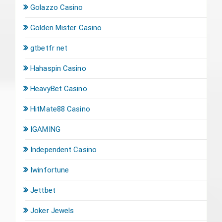
Golazzo Casino
Golden Mister Casino
gtbetfr net
Hahaspin Casino
HeavyBet Casino
HitMate88 Casino
IGAMING
Independent Casino
Iwinfortune
Jettbet
Joker Jewels