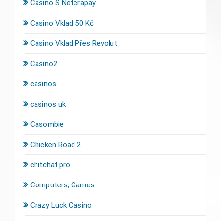
Casino S Neterapay
Casino Vklad 50 Kč
Casino Vklad Přes Revolut
Casino2
casinos
casinos uk
Casombie
Chicken Road 2
chitchat.pro
Computers, Games
Crazy Luck Casino