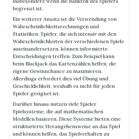
insbesondere wenn die Bankroll des Spielers
begrenzt ist.
Ein weiterer Ansatz ist die Verwendung von
Wahrscheinlichkeitsrechnungen und
Statistiken. Spieler, die sich intensiv mit den
Wahrscheinlichkeiten der verschiedenen Spiele
auseinandersetzen, können informierte
Entscheidungen treffen. Zum Beispiel kann
beim Blackjack das Kartenzählen helfen, die
eigene Gewinnchance zu maximieren.
Allerdings erfordert dies viel Übung und
Geschicklichkeit, weshalb es nicht für jeden
Spieler geeignet ist.
Darüber hinaus nutzen viele Spieler
Spielsysteme, die auf mathematischen
Modellen basieren. Diese Systeme bieten eine
strukturierte Herangehensweise an das Spiel
und können helfen, das Spielverhalten zu