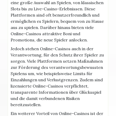
eine große Auswahl an Spielen, von klassischen
Slots bis zu Live-Casino-Erlebnissen. Diese
Plattformen sind oft benutzerfreundlich und
ermöglichen es Spielern, bequem von zu Hause
aus zu spielen. Darüber hinaus bieten viele
Online-Casinos attraktive Boni und
Promotions, die neue Spieler anlocken.
Jedoch stehen Online-Casinos auch in der
Verantwortung, für den Schutz ihrer Spieler zu
sorgen. Viele Plattformen setzen Maßnahmen
zur Förderung des verantwortungsbewussten
Spielens um, wie beispielsweise Limits für
Einzahlungen und Verlustgrenzen. Zudem sind
lizensierte Online-Casinos verpflichtet,
transparente Informationen über Glücksspiel
und die damit verbundenen Risiken
bereitzustellen.
Ein weiterer Vorteil von Online-Casinos ist der