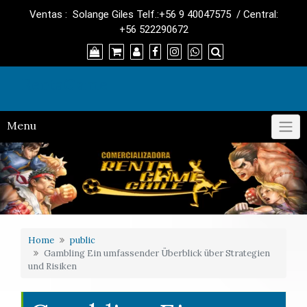
Skip
Ventas : Solange Giles Telf.:+56 9 40047575 / Central:
to
+56 522290672
content
RentaGame
Menu
Home
public
Gambling Ein umfassender Überblick über Strategien
und Risiken