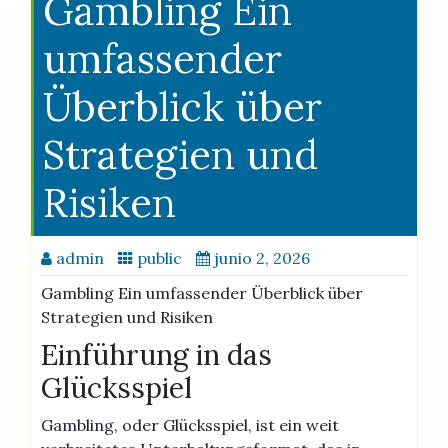
Gambling Ein
umfassender
Überblick über
Strategien und
Risiken
admin
public
junio 2, 2026
Gambling Ein umfassender Überblick über
Strategien und Risiken
Einführung in das
Glücksspiel
Gambling, oder Glücksspiel, ist ein weit