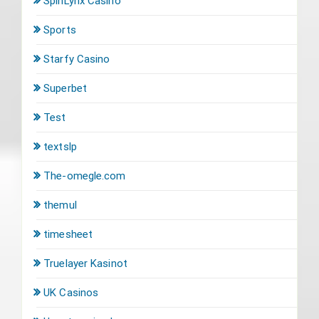
SpinLynx Casino
Sports
Starfy Casino
Superbet
Test
textslp
The-omegle.com
themul
timesheet
Truelayer Kasinot
UK Casinos