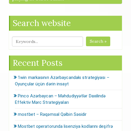
Search website
Search »
Recent Posts
1win markasının Azərbaycandakı strategiyası –
Oyunçular üçün dərin insayt
Pinco Azərbaycan – Məhdudiyyətlər Daxilində
Effektiv Mərc Strategiyaları
mostbet – Rəqəmsal Qəlbin Səsidir
Mostbet operatorunda lisenziya kodlarını deşifrə