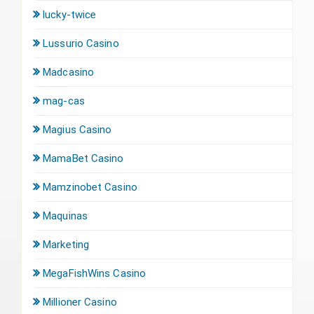
lucky-twice
Lussurio Casino
Madcasino
mag-cas
Magius Casino
MamaBet Casino
Mamzinobet Casino
Maquinas
Marketing
MegaFishWins Casino
Millioner Casino