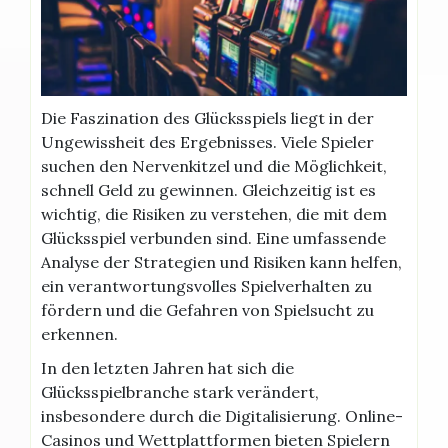
Die Faszination des Glücksspiels liegt in der
Ungewissheit des Ergebnisses. Viele Spieler
suchen den Nervenkitzel und die Möglichkeit,
schnell Geld zu gewinnen. Gleichzeitig ist es
wichtig, die Risiken zu verstehen, die mit dem
Glücksspiel verbunden sind. Eine umfassende
Analyse der Strategien und Risiken kann helfen,
ein verantwortungsvolles Spielverhalten zu
fördern und die Gefahren von Spielsucht zu
erkennen.
In den letzten Jahren hat sich die
Glücksspielbranche stark verändert,
insbesondere durch die Digitalisierung. Online-
Casinos und Wettplattformen bieten Spielern