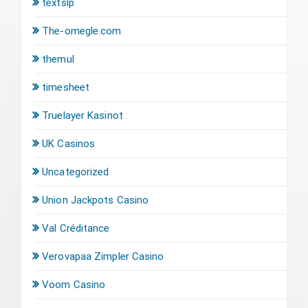
textslp
The-omegle.com
themul
timesheet
Truelayer Kasinot
UK Casinos
Uncategorized
Union Jackpots Casino
Val Créditance
Verovapaa Zimpler Casino
Voom Casino