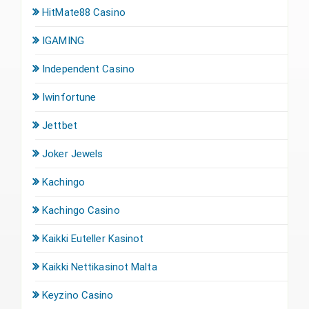
HitMate88 Casino
IGAMING
Independent Casino
Iwinfortune
Jettbet
Joker Jewels
Kachingo
Kachingo Casino
Kaikki Euteller Kasinot
Kaikki Nettikasinot Malta
Keyzino Casino