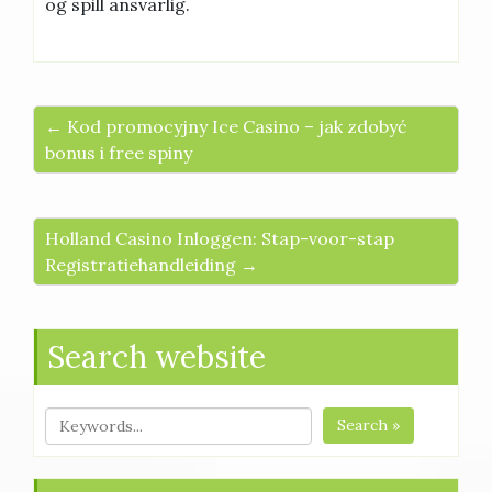
og spill ansvarlig.
← Kod promocyjny Ice Casino – jak zdobyć
bonus i free spiny
Holland Casino Inloggen: Stap-voor-stap
Registratiehandleiding →
Search website
Search »