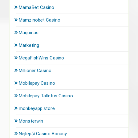
MamaBet Casino
Mamzinobet Casino
Maquinas
Marketing
MegaFishWins Casino
Millioner Casino
Mobilepay Casino
Mobilepay Talletus Casino
monkeyapp.store
Monsterwin
Nejlepší Casino Bonusy