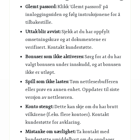
Glemt passord:
Klikk ‘Glemt passord’ på
innloggingssiden og følg instruksjonene for å
tilbakestille.
Uttak blir avvist:
Sjekk at du har oppfylt
omsetningskrav og at dokumentene er
verifisert. Kontakt kundestøtte.
Bonuser som ikke aktiveres:
Sørg for at du har
valgt bonusen under innskudd, og at bonusen
ikke er utløpt.
Spill som ikke lastes:
Tøm nettleserbufferen
eller prøv en annen enhet. Oppdater til siste
versjon av nettleseren.
Konto stengt:
Dette kan skje om du har brutt
vilkårene (f.eks. flere kontoer). Kontakt
kundestøtte for avklaring.
Mistanke om uærlighet:
Ta kontakt med
kundestøtte umiddelbart om du oppdager