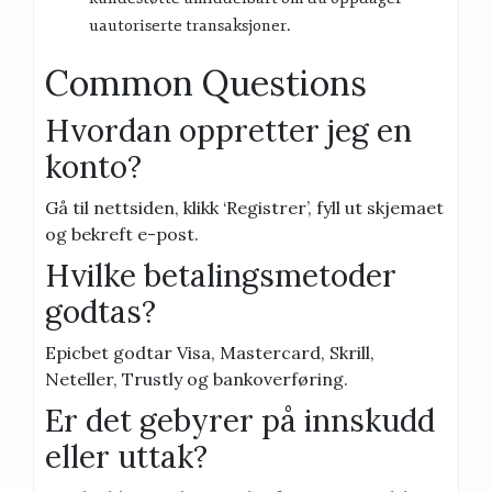
uautoriserte transaksjoner.
Common Questions
Hvordan oppretter jeg en
konto?
Gå til nettsiden, klikk ‘Registrer’, fyll ut skjemaet
og bekreft e-post.
Hvilke betalingsmetoder
godtas?
Epicbet godtar Visa, Mastercard, Skrill,
Neteller, Trustly og bankoverføring.
Er det gebyrer på innskudd
eller uttak?