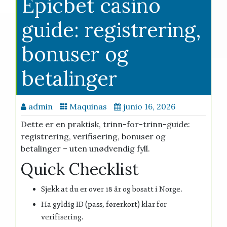
Epicbet casino
guide: registrering,
bonuser og
betalinger
admin
Maquinas
junio 16, 2026
Dette er en praktisk, trinn-for-trinn-guide:
registrering, verifisering, bonuser og
betalinger – uten unødvendig fyll.
Quick Checklist
Sjekk at du er over 18 år og bosatt i Norge.
Ha gyldig ID (pass, førerkort) klar for
verifisering.