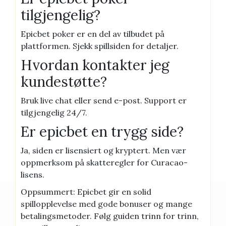
tilgjengelig?
Epicbet poker er en del av tilbudet på
plattformen. Sjekk spillsiden for detaljer.
Hvordan kontakter jeg
kundestøtte?
Bruk live chat eller send e-post. Support er
tilgjengelig 24/7.
Er epicbet en trygg side?
Ja, siden er lisensiert og kryptert. Men vær
oppmerksom på skatteregler for Curacao-
lisens.
Oppsummert: Epicbet gir en solid
spillopplevelse med gode bonuser og mange
betalingsmetoder. Følg guiden trinn for trinn,