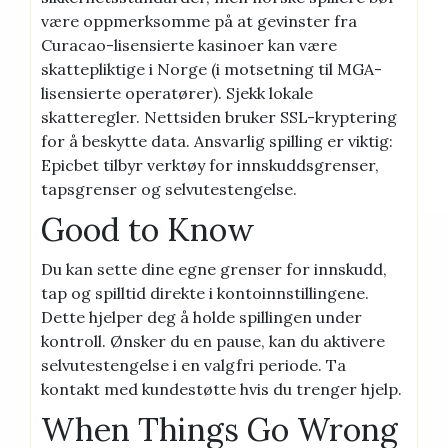
være oppmerksomme på at gevinster fra
Curacao-lisensierte kasinoer kan være
skattepliktige i Norge (i motsetning til MGA-
lisensierte operatører). Sjekk lokale
skatteregler. Nettsiden bruker SSL-kryptering
for å beskytte data. Ansvarlig spilling er viktig:
Epicbet tilbyr verktøy for innskuddsgrenser,
tapsgrenser og selvutestengelse.
Good to Know
Du kan sette dine egne grenser for innskudd,
tap og spilltid direkte i kontoinnstillingene.
Dette hjelper deg å holde spillingen under
kontroll. Ønsker du en pause, kan du aktivere
selvutestengelse i en valgfri periode. Ta
kontakt med kundestøtte hvis du trenger hjelp.
When Things Go Wrong