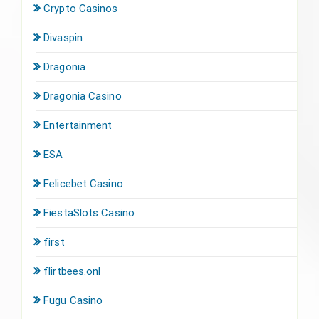
Crypto Casinos
Divaspin
Dragonia
Dragonia Casino
Entertainment
ESA
Felicebet Casino
FiestaSlots Casino
first
flirtbees.onl
Fugu Casino