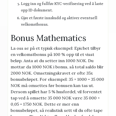
Logg inn og fullfør KYC-verifisering ved å laste
opp ID-dokument.
Gjør et første innskudd og aktiver eventuell
velkomstbonus.
Bonus Mathematics
La oss se på et typisk eksempel: Epicbet tilbyr
en velkomstbonus på 100 % opp til et visst
beløp. Anta at du setter inn 1000 NOK. Du
mottar da 1000 NOK i bonus, så total saldo blir
2000 NOK. Omsetningskravet er ofte 35x
bonusbeløpet. For eksempel: 35 × 1000 = 35 000
NOK må omsettes før bonusen kan tas ut.
Dersom spillet har 5 % husfordel, vil forventet
tap ved å omsette 35 000 NOK være 35 000 ×
0,05 = 1750 NOK. Dette er mer enn
bonusbeløpet, så realistisk sett vil du ofte tape