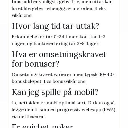
Innskudd er vanligvis gebyrfrie, men uttak kan
ha et lite gebyr avhengig av metoden. Sjekk
vilkårene.
Hvor lang tid tar uttak?
E-lommebøker tar 0–24 timer, kort tar 1–3
dager, og bankoverføring tar 3–5 dager.
Hva er omsetningskravet
for bonuser?
Omsetningskravet varierer, men typisk 30–40x
bonusbeløpet. Les bonusvilkårene.
Kan jeg spille på mobil?
Ja, nettsiden er mobiloptimalisert. Du kan også
legge den til som en progressiv web-app (PWA)
via nettleseren.
Er epicbet poker