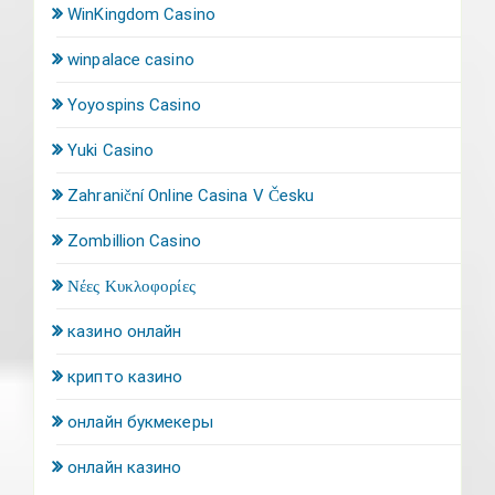
WinKingdom Casino
winpalace casino
Yoyospins Casino
Yuki Casino
Zahraniční Online Casina V Česku
Zombillion Casino
Νέες Κυκλοφορίες
казино онлайн
крипто казино
онлайн букмекеры
онлайн казино