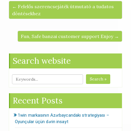
← Felelős szerencsejáték útmutató a tudatos
döntésekhez
Fun, Safe banzai customer support Enjoy →
Search website
Search »
Recent Posts
1win markasının Azərbaycandakı strategiyası –
Oyunçular üçün dərin insayt