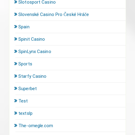
Slotosport Casino
Slovenské Casino Pro České Hráče
Spain
Spinit Casino
SpinLynx Casino
Sports
Starfy Casino
Superbet
Test
textslp
The-omegle.com