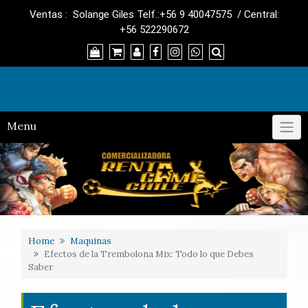
Skip
Ventas : Solange Giles Telf.:+56 9 40047575 / Central:
to
+56 522290672
content
RentaGame
Menu
Home
Maquinas
Efectos de la Trembolona Mix: Todo lo que Debes
Saber