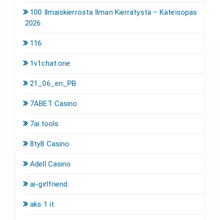
100 Ilmaiskierrosta Ilman Kierrätystä – Käteisopas
2026
116
1v1chat.one
21_06_en_PB
7ABET Casino
7ai.tools
8ty8 Casino
Adell Casino
ai-girlfriend
aks 1 it