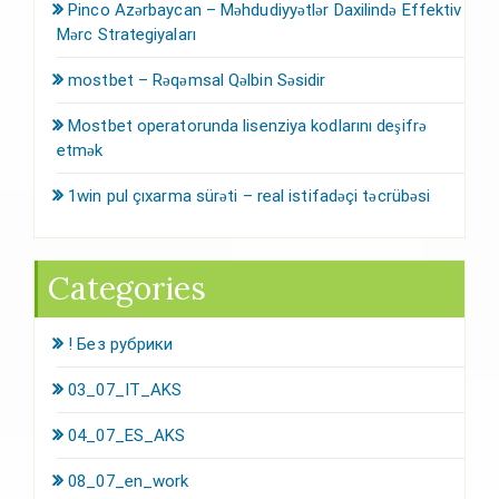
Pinco Azərbaycan – Məhdudiyyətlər Daxilində Effektiv
Mərc Strategiyaları
mostbet – Rəqəmsal Qəlbin Səsidir
Mostbet operatorunda lisenziya kodlarını deşifrə
etmək
1win pul çıxarma sürəti – real istifadəçi təcrübəsi
Categories
! Без рубрики
03_07_IT_AKS
04_07_ES_AKS
08_07_en_work