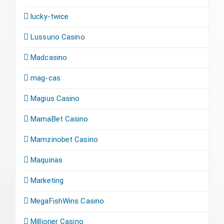
lucky-twice
Lussurio Casino
Madcasino
mag-cas
Magius Casino
MamaBet Casino
Mamzinobet Casino
Maquinas
Marketing
MegaFishWins Casino
Millioner Casino