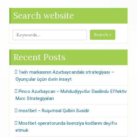
Search website
Search »
Recent Posts
1win markasının Azərbaycandakı strategiyası –
Oyunçular üçün dərin insayt
Pinco Azərbaycan – Məhdudiyyətlər Daxilində Effektiv
Mərc Strategiyaları
mostbet – Rəqəmsal Qəlbin Səsidir
Mostbet operatorunda lisenziya kodlarını deşifrə
etmək