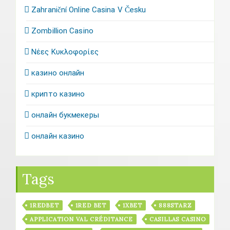
Zahraniční Online Casina V Česku
Zombillion Casino
Νέες Κυκλοφορίες
казино онлайн
крипто казино
онлайн букмекеры
онлайн казино
Tags
1REDBET
1RED BET
1XBET
888STARZ
APPLICATION VAL CRÉDITANCE
CASILLAS CASINO