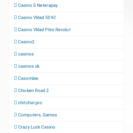
Casino S Neterapay
Casino Vklad 50 Kč
Casino Vklad Přes Revolut
Casino2
casinos
casinos uk
Casombie
Chicken Road 2
chitchat.pro
Computers, Games
Crazy Luck Casino