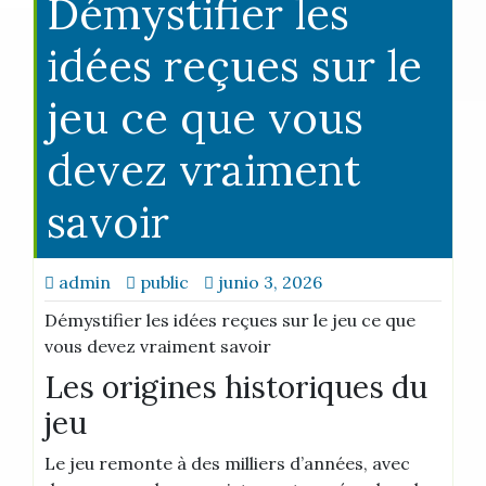
Démystifier les
idées reçues sur le
jeu ce que vous
devez vraiment
savoir
admin
public
junio 3, 2026
Démystifier les idées reçues sur le jeu ce que
vous devez vraiment savoir
Les origines historiques du
jeu
Le jeu remonte à des milliers d’années, avec