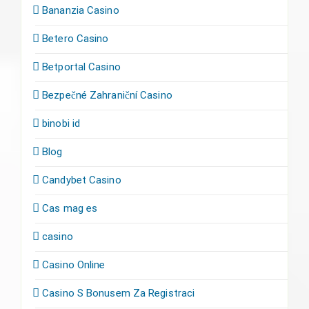
Bananzia Casino
Betero Casino
Betportal Casino
Bezpečné Zahraniční Casino
binobi id
Blog
Candybet Casino
Cas mag es
casino
Casino Online
Casino S Bonusem Za Registraci