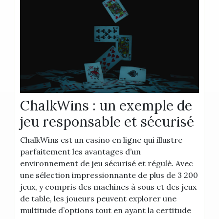
ChalkWins : un exemple de
jeu responsable et sécurisé
ChalkWins est un casino en ligne qui illustre
parfaitement les avantages d’un
environnement de jeu sécurisé et régulé. Avec
une sélection impressionnante de plus de 3 200
jeux, y compris des machines à sous et des jeux
de table, les joueurs peuvent explorer une
multitude d’options tout en ayant la certitude