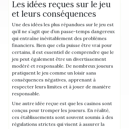
Les idées reçues sur le jeu
et leurs conséquences
Une des idées les plus répandues sur le jeu est
qu’il ne s’agit que d’un passe-temps dangereux
qui entraîne inévitablement des problèmes
financiers. Bien que cela puisse être vrai pour
certains, il est essentiel de comprendre que le
jeu peut également être un divertissement
modéré et responsable. De nombreux joueurs
pratiquent le jeu comme un loisir sans
conséquences négatives, apprenant à
respecter leurs limites et à jouer de manière
responsable.
Une autre idée reçue est que les casinos sont
conçus pour tromper les joueurs. En réalité,
ces établissements sont souvent soumis à des
régulations strictes qui visent à assurer la