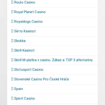
Roulo Casino
Royal Planet Casino
Royaldogs Casino
Siirto Kasinot
Skokka
Skrill Kasinot
Skrill M-platba v casinu: Zákaz a TOP 3 alternativy
Slotosport Casino
Slovenské Casino Pro České Hráče
Spain
Spinit Casino