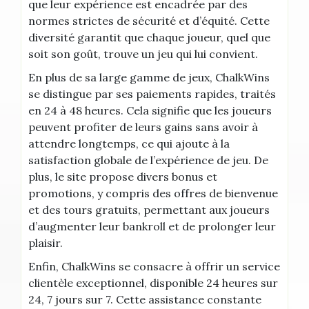
que leur expérience est encadrée par des
normes strictes de sécurité et d’équité. Cette
diversité garantit que chaque joueur, quel que
soit son goût, trouve un jeu qui lui convient.
En plus de sa large gamme de jeux, ChalkWins
se distingue par ses paiements rapides, traités
en 24 à 48 heures. Cela signifie que les joueurs
peuvent profiter de leurs gains sans avoir à
attendre longtemps, ce qui ajoute à la
satisfaction globale de l’expérience de jeu. De
plus, le site propose divers bonus et
promotions, y compris des offres de bienvenue
et des tours gratuits, permettant aux joueurs
d’augmenter leur bankroll et de prolonger leur
plaisir.
Enfin, ChalkWins se consacre à offrir un service
clientèle exceptionnel, disponible 24 heures sur
24, 7 jours sur 7. Cette assistance constante