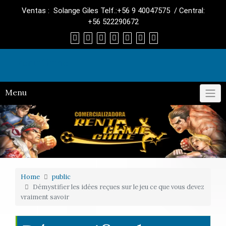
Skip
Ventas : Solange Giles Telf.:+56 9 40047575 / Central:
to
+56 522290672
content
RentaGame
Menu
Home
public
Démystifier les idées reçues sur le jeu ce que vous devez
vraiment savoir