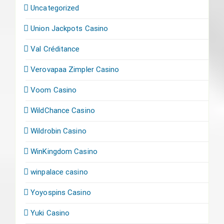
Uncategorized
Union Jackpots Casino
Val Créditance
Verovapaa Zimpler Casino
Voom Casino
WildChance Casino
Wildrobin Casino
WinKingdom Casino
winpalace casino
Yoyospins Casino
Yuki Casino