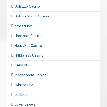
Golazzo Casino
Golden Mister Casino
gtbetfr net
Hahaspin Casino
HeavyBet Casino
HitMate88 Casino
IGAMING
Independent Casino
Iwinfortune
Jettbet
Joker Jewels