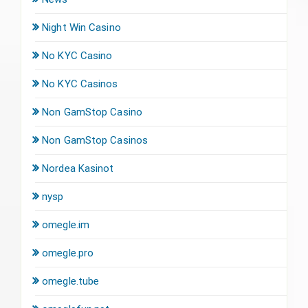
Night Win Casino
No KYC Casino
No KYC Casinos
Non GamStop Casino
Non GamStop Casinos
Nordea Kasinot
nysp
omegle.im
omegle.pro
omegle.tube