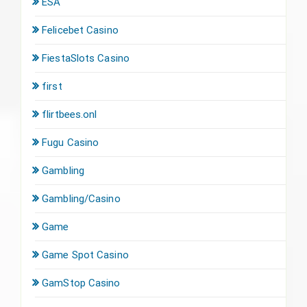
ESA
Felicebet Casino
FiestaSlots Casino
first
flirtbees.onl
Fugu Casino
Gambling
Gambling/Casino
Game
Game Spot Casino
GamStop Casino