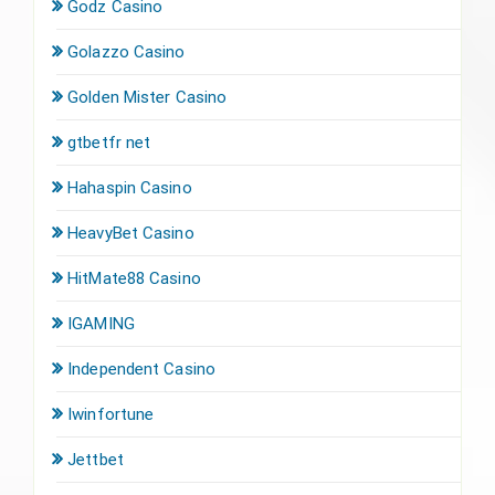
Godz Casino
Golazzo Casino
Golden Mister Casino
gtbetfr net
Hahaspin Casino
HeavyBet Casino
HitMate88 Casino
IGAMING
Independent Casino
Iwinfortune
Jettbet