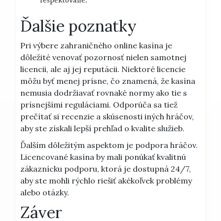
rešpektované.
Ďalšie poznatky
Pri výbere zahraničného online kasína je
dôležité venovať pozornosť nielen samotnej
licencii, ale aj jej reputácii. Niektoré licencie
môžu byť menej prísne, čo znamená, že kasína
nemusia dodržiavať rovnaké normy ako tie s
prísnejšími reguláciami. Odporúča sa tiež
prečítať si recenzie a skúsenosti iných hráčov,
aby ste získali lepší prehľad o kvalite služieb.
Ďalším dôležitým aspektom je podpora hráčov.
Licencované kasína by mali ponúkať kvalitnú
zákaznícku podporu, ktorá je dostupná 24/7,
aby ste mohli rýchlo riešiť akékoľvek problémy
alebo otázky.
Záver