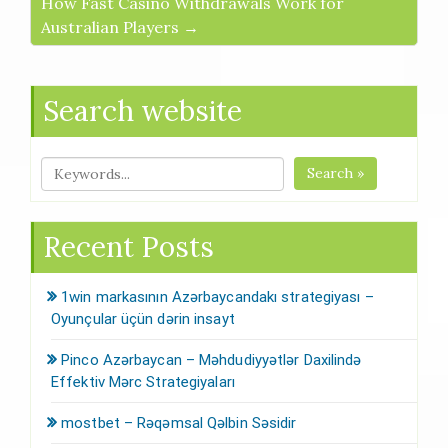
How Fast Casino Withdrawals Work for
Australian Players →
Search website
Search »
Recent Posts
1win markasının Azərbaycandakı strategiyası –
Oyunçular üçün dərin insayt
Pinco Azərbaycan – Məhdudiyyətlər Daxilində
Effektiv Mərc Strategiyaları
mostbet – Rəqəmsal Qəlbin Səsidir