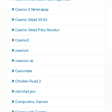
Casino S Neterapay
Casino Vklad 50 Kč
Casino Vklad Přes Revolut
Casino2
casinos
casinos uk
Casombie
Chicken Road 2
chitchat.pro
Computers, Games
Crazy Luck Casino