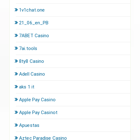
1v1chat.one
21_06_en_PB
7ABET Casino
7ai.tools
8ty8 Casino
Adell Casino
aks 1 it
Apple Pay Casino
Apple Pay Casinot
Apuestas
Aztec Paradise Casino