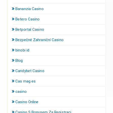
Bananzia Casino
Betero Casino
Betportal Casino
Bezpečné Zahraniční Casino
binobi id
Blog
Candybet Casino
Cas mag es
casino
Casino Online
Casino S Bonusem Za Registraci