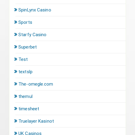
SpinLynx Casino
Sports
Starfy Casino
Superbet
Test
textslp
The-omegle.com
themul
timesheet
Truelayer Kasinot
UK Casinos