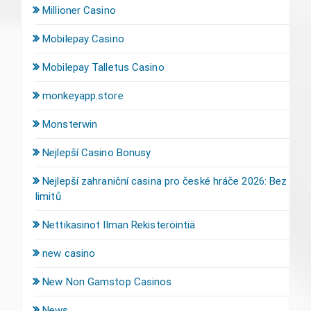
Millioner Casino
Mobilepay Casino
Mobilepay Talletus Casino
monkeyapp.store
Monsterwin
Nejlepší Casino Bonusy
Nejlepší zahraniční casina pro české hráče 2026: Bez
limitů
Nettikasinot Ilman Rekisteröintiä
new casino
New Non Gamstop Casinos
News