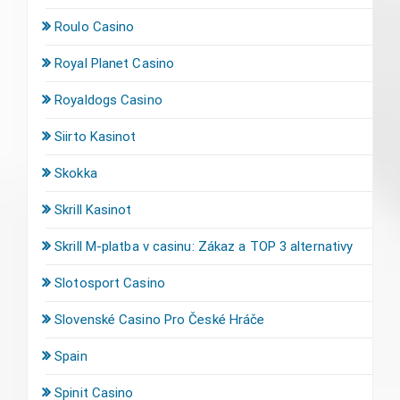
Roulo Casino
Royal Planet Casino
Royaldogs Casino
Siirto Kasinot
Skokka
Skrill Kasinot
Skrill M-platba v casinu: Zákaz a TOP 3 alternativy
Slotosport Casino
Slovenské Casino Pro České Hráče
Spain
Spinit Casino