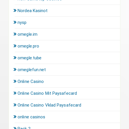
Nordea Kasinot
nysp
omegle.im
omegle.pro
omegle.tube
omeglefun.net
Online Casino
Online Casino Mit Paysafecard
Online Casino Vklad Paysafecard
online casinos
Pack 2