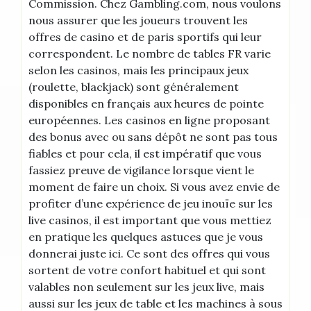
Commission. Chez Gambling.com, nous voulons
nous assurer que les joueurs trouvent les
offres de casino et de paris sportifs qui leur
correspondent. Le nombre de tables FR varie
selon les casinos, mais les principaux jeux
(roulette, blackjack) sont généralement
disponibles en français aux heures de pointe
européennes. Les casinos en ligne proposant
des bonus avec ou sans dépôt ne sont pas tous
fiables et pour cela, il est impératif que vous
fassiez preuve de vigilance lorsque vient le
moment de faire un choix. Si vous avez envie de
profiter d’une expérience de jeu inouïe sur les
live casinos, il est important que vous mettiez
en pratique les quelques astuces que je vous
donnerai juste ici. Ce sont des offres qui vous
sortent de votre confort habituel et qui sont
valables non seulement sur les jeux live, mais
aussi sur les jeux de table et les machines à sous