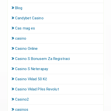
Blog
Candybet Casino
Cas mag es
casino
Casino Online
Casino S Bonusem Za Registraci
Casino S Neterapay
Casino Vklad 50 Kč
Casino Vklad Přes Revolut
Casino2
casinos