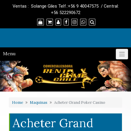
Skip
Ventas : Solange Giles Telf.:+56 9 40047575 / Central:
to
+56 522290672
content
RentaGame
Menu
Home
Maquinas
Acheter Grand Poker Casino
Acheter Grand