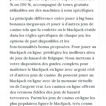
% ou 200 %, accompagné de tours gratuits
utilisables sur des machines à sous spécifiques.
La principale différence entre jouer à big bass
bonanza megaways et jouer à d’autres jeux de
casino tels que la roulette ou le blackjack réside
dans les règles spécifiques de chaque jeu, les
options de pari disponibles et les
fonctionnalités bonus proposées. Pour jouer au
blackjack en ligne, privilégiez les meilleurs sites
de jeux de hasard de Belgique. Nous mettons à
votre disposition des guides complets pour
maîtriser le blackjack en ligne avec argent réel
et d’autres jeux de casino. Ils peuvent jouer au
blackjack en ligne avec de la monnaie virtuelle
ou de l’argent vrai. Les casinos en ligne offrent
des versions fidèles des jeux de hasard
terrestres. Parmi les jeux de casino en ligne les
plus populaires figure le blackjack, très connu