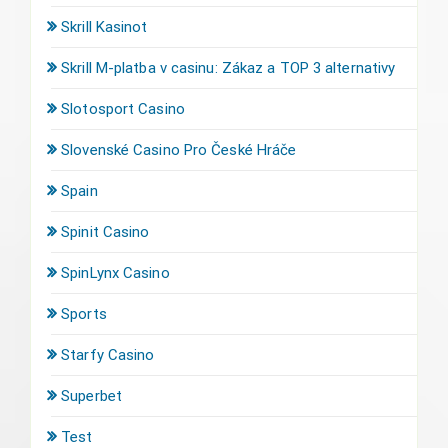
Skrill Kasinot
Skrill M-platba v casinu: Zákaz a TOP 3 alternativy
Slotosport Casino
Slovenské Casino Pro České Hráče
Spain
Spinit Casino
SpinLynx Casino
Sports
Starfy Casino
Superbet
Test