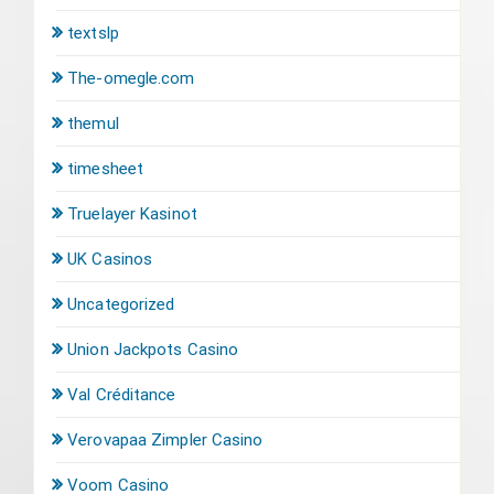
textslp
The-omegle.com
themul
timesheet
Truelayer Kasinot
UK Casinos
Uncategorized
Union Jackpots Casino
Val Créditance
Verovapaa Zimpler Casino
Voom Casino