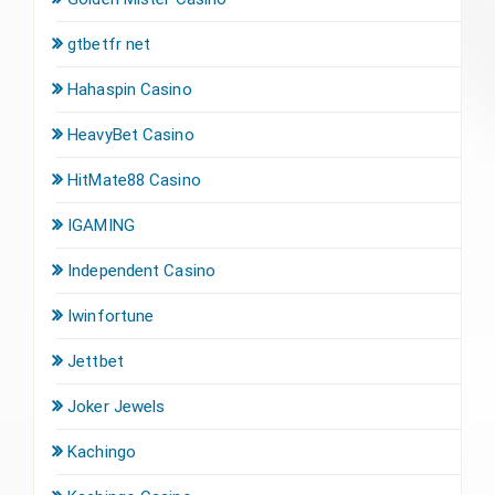
gtbetfr net
Hahaspin Casino
HeavyBet Casino
HitMate88 Casino
IGAMING
Independent Casino
Iwinfortune
Jettbet
Joker Jewels
Kachingo