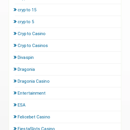
crypto 15
crypto 5
Crypto Casino
Crypto Casinos
Divaspin
Dragonia
Dragonia Casino
Entertainment
ESA
Felicebet Casino
FiestaSlots Casino