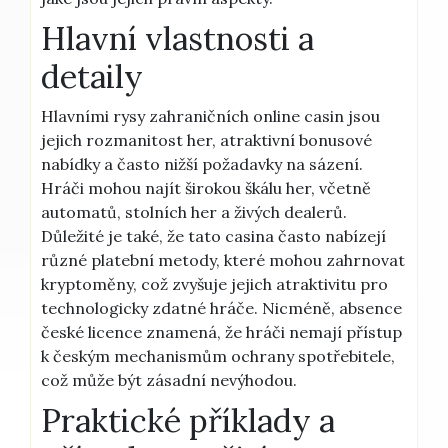
Hlavní vlastnosti a
detaily
Hlavními rysy zahraničních online casin jsou
jejich rozmanitost her, atraktivní bonusové
nabídky a často nižší požadavky na sázení.
Hráči mohou najít širokou škálu her, včetně
automatů, stolních her a živých dealerů.
Důležité je také, že tato casina často nabízejí
různé platební metody, které mohou zahrnovat
kryptoměny, což zvyšuje jejich atraktivitu pro
technologicky zdatné hráče. Nicméně, absence
české licence znamená, že hráči nemají přístup
k českým mechanismům ochrany spotřebitele,
což může být zásadní nevýhodou.
Praktické příklady a