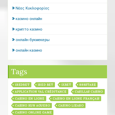
Νέες Κυκλοφορίες
казино онлайн
крипто казино
онлайн букмекеры
онлайн казино
Tags
1REDBET
1RED BET
1XBET
888STARZ
APPLICATION VAL CRÉDITANCE
CASILLAS CASINO
CASINO EN LIGNE
CASINO EN LIGNE FRANÇAIS
CASINO KUN AGUERO
CASINO LIZARO
CASINO ONLINE GAME