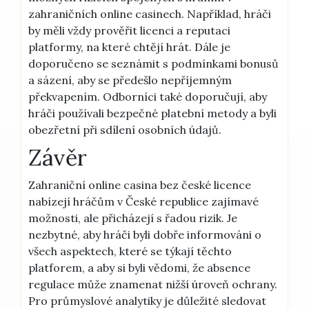
zahraničních online casinech. Například, hráči
by měli vždy prověřit licenci a reputaci
platformy, na které chtějí hrát. Dále je
doporučeno se seznámit s podmínkami bonusů
a sázení, aby se předešlo nepříjemným
překvapením. Odborníci také doporučují, aby
hráči používali bezpečné platební metody a byli
obezřetní při sdílení osobních údajů.
Závěr
Zahraniční online casina bez české licence
nabízejí hráčům v České republice zajímavé
možnosti, ale přicházejí s řadou rizik. Je
nezbytné, aby hráči byli dobře informováni o
všech aspektech, které se týkají těchto
platforem, a aby si byli vědomi, že absence
regulace může znamenat nižší úroveň ochrany.
Pro průmyslové analytiky je důležité sledovat