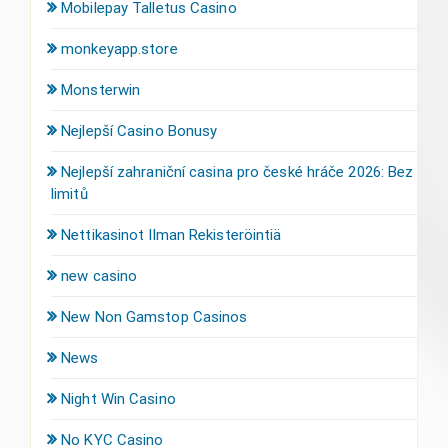
Mobilepay Talletus Casino
monkeyapp.store
Monsterwin
Nejlepší Casino Bonusy
Nejlepší zahraniční casina pro české hráče 2026: Bez
limitů
Nettikasinot Ilman Rekisteröintiä
new casino
New Non Gamstop Casinos
News
Night Win Casino
No KYC Casino