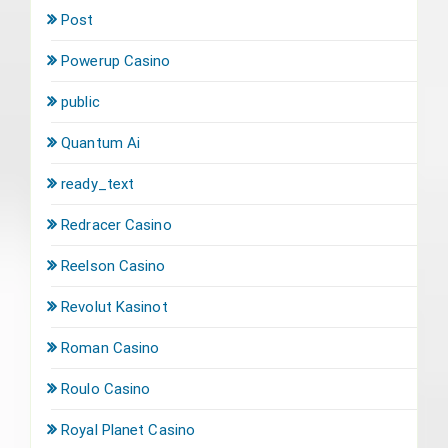
Post
Powerup Casino
public
Quantum Ai
ready_text
Redracer Casino
Reelson Casino
Revolut Kasinot
Roman Casino
Roulo Casino
Royal Planet Casino