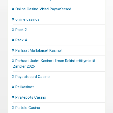
Online Casino Vklad Paysafecard
online casinos
Pack 2
Pack 4
Parhaat Maltalaiset Kasinot
Parhaat Uudet Kasinot Ilman Rekisteröitymistä
Zimpler 2026
Paysafecard Casino
Pelikasinot
Piratepots Casino
Pistolo Casino