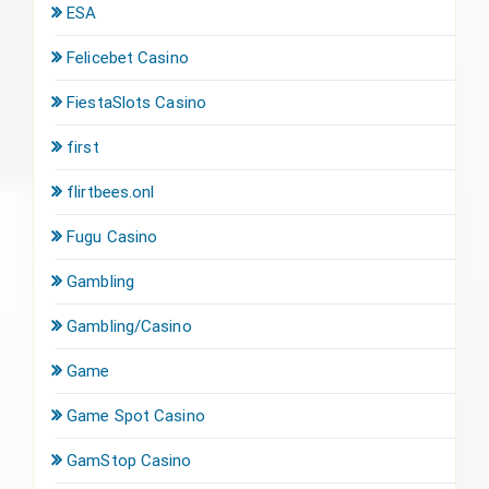
ESA
Felicebet Casino
FiestaSlots Casino
first
flirtbees.onl
Fugu Casino
Gambling
Gambling/Casino
Game
Game Spot Casino
GamStop Casino