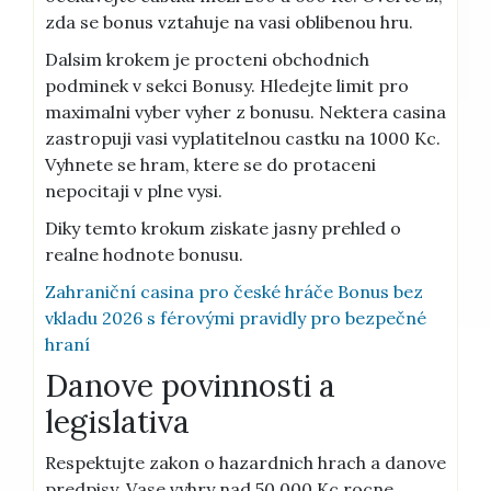
zda se bonus vztahuje na vasi oblibenou hru.
Dalsim krokem je procteni obchodnich
podminek v sekci Bonusy. Hledejte limit pro
maximalni vyber vyher z bonusu. Nektera casina
zastropuji vasi vyplatitelnou castku na 1000 Kc.
Vyhnete se hram, ktere se do protaceni
nepocitaji v plne vysi.
Diky temto krokum ziskate jasny prehled o
realne hodnote bonusu.
Zahraniční casina pro české hráče Bonus bez
vkladu 2026 s férovými pravidly pro bezpečné
hraní
Danove povinnosti a
legislativa
Respektujte zakon o hazardnich hrach a danove
predpisy. Vase vyhry nad 50 000 Kc rocne