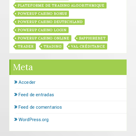
PLATEFORME DE TRADING ALGORITHMIQUE
POWERUP CASINO BONUS
POWERUP CASINO DEUTSCHLAND
POWERUP CASINO LOGIN
POWERUP CASINO ONLINE
SAPPHIREBET
TRADER
TRADING
VAL CRÉDITANCE
Meta
Acceder
Feed de entradas
Feed de comentarios
WordPress.org