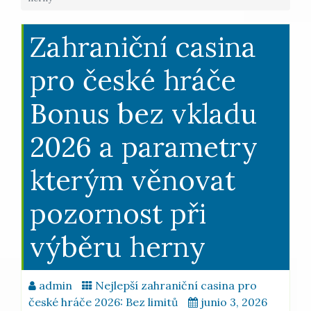
Zahraniční casina
pro české hráče
Bonus bez vkladu
2026 a parametry
kterým věnovat
pozornost při
výběru herny
admin
Nejlepší zahraniční casina pro
české hráče 2026: Bez limitů
junio 3, 2026