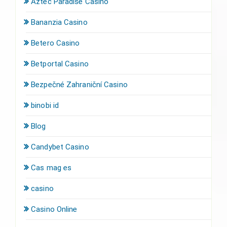
Aztec Paradise Casino
Bananzia Casino
Betero Casino
Betportal Casino
Bezpečné Zahraniční Casino
binobi id
Blog
Candybet Casino
Cas mag es
casino
Casino Online