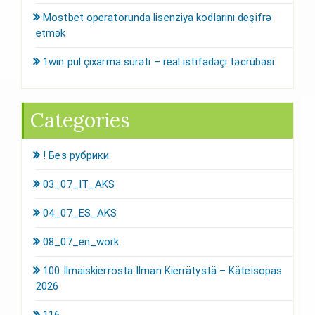
Mostbet operatorunda lisenziya kodlarını deşifrə
etmək
1win pul çıxarma sürəti – real istifadəçi təcrübəsi
Categories
! Без рубрики
03_07_IT_AKS
04_07_ES_AKS
08_07_en_work
100 Ilmaiskierrosta Ilman Kierrätystä – Käteisopas
2026
116