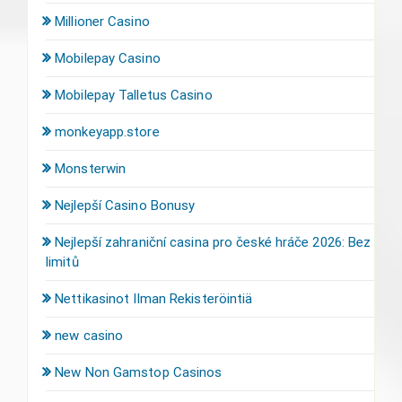
Millioner Casino
Mobilepay Casino
Mobilepay Talletus Casino
monkeyapp.store
Monsterwin
Nejlepší Casino Bonusy
Nejlepší zahraniční casina pro české hráče 2026: Bez
limitů
Nettikasinot Ilman Rekisteröintiä
new casino
New Non Gamstop Casinos