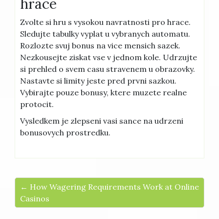
hrace
Zvolte si hru s vysokou navratnosti pro hrace.
Sledujte tabulky vyplat u vybranych automatu.
Rozlozte svuj bonus na vice mensich sazek.
Nezkousejte ziskat vse v jednom kole. Udrzujte
si prehled o svem casu stravenem u obrazovky.
Nastavte si limity jeste pred prvni sazkou.
Vybirajte pouze bonusy, ktere muzete realne
protocit.
Vysledkem je zlepseni vasi sance na udrzeni
bonusovych prostredku.
← How Wagering Requirements Work at Online
Casinos