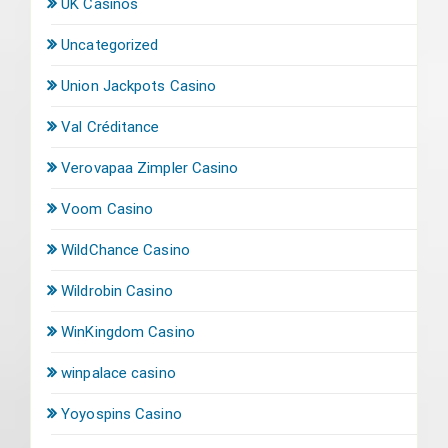
UK Casinos
Uncategorized
Union Jackpots Casino
Val Créditance
Verovapaa Zimpler Casino
Voom Casino
WildChance Casino
Wildrobin Casino
WinKingdom Casino
winpalace casino
Yoyospins Casino