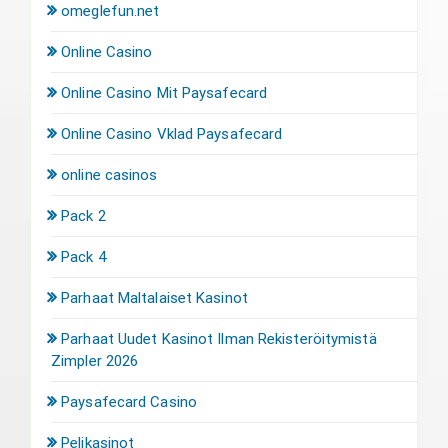
omeglefun.net
Online Casino
Online Casino Mit Paysafecard
Online Casino Vklad Paysafecard
online casinos
Pack 2
Pack 4
Parhaat Maltalaiset Kasinot
Parhaat Uudet Kasinot Ilman Rekisteröitymistä
Zimpler 2026
Paysafecard Casino
Pelikasinot