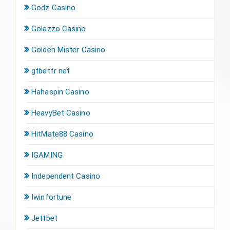
Godz Casino
Golazzo Casino
Golden Mister Casino
gtbetfr net
Hahaspin Casino
HeavyBet Casino
HitMate88 Casino
IGAMING
Independent Casino
Iwinfortune
Jettbet