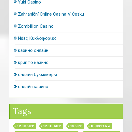
Yuki Casino
Zahraniční Online Casina V Česku
Zombillion Casino
Νέες Κυκλοφορίες
казино онлайн
крипто казино
онлайн букмекеры
онлайн казино
Tags
1REDBET
1RED BET
1XBET
888STARZ