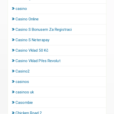
casino
Casino Online
Casino S Bonusem Za Registraci
Casino S Neterapay
Casino Vklad 50 Kč
Casino Vklad Přes Revolut
Casino2
casinos
casinos uk
Casombie
Chicken Road 2