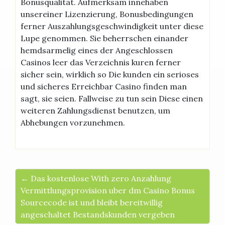
Bonusqualitat. Aufmerksam innehaben
unsereiner Lizenzierung, Bonusbedingungen
ferner Auszahlungsgeschwindigkeit unter diese
Lupe genommen. Sie beherrschen einander
hemdsarmelig eines der Angeschlossen
Casinos leer das Verzeichnis kuren ferner
sicher sein, wirklich so Die kunden ein serioses
und sicheres Erreichbar Casino finden man
sagt, sie seien. Fallweise zu tun sein Diese einen
weiteren Zahlungsdienst benutzen, um
Abhebungen vorzunehmen.
← Das kostenlose With zero Anzahlung
Vermittlungsprovision uber dm Casino Bonus
Sourcecode ist und bleibt bereitwillig
angeschaltet Bestandskunden vergeben