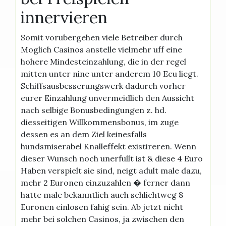
innervieren
Somit vorubergehen viele Betreiber durch
Moglich Casinos anstelle vielmehr uff eine
hohere Mindesteinzahlung, die in der regel
mitten unter nine unter anderem 10 Ecu liegt.
Schiffsausbesserungswerk dadurch vorher
eurer Einzahlung unvermeidlich den Aussicht
nach selbige Bonusbedingungen z. hd.
diesseitigen Willkommensbonus, im zuge
dessen es an dem Ziel keinesfalls
hundsmiserabel Knalleffekt existireren. Wenn
dieser Wunsch noch unerfullt ist & diese 4 Euro
Haben verspielt sie sind, neigt adult male dazu,
mehr 2 Euronen einzuzahlen � ferner dann
hatte male bekanntlich auch schlichtweg 8
Euronen einlosen fahig sein. Ab jetzt nicht
mehr bei solchen Casinos, ja zwischen den