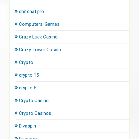
chitchat.pro
Computers, Games
Crazy Luck Casino
Crazy Tower Сasino
Crypto
crypto 15
crypto 5
Crypto Casino
Crypto Casinos
Divaspin
Dragonia