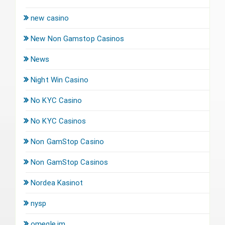
new casino
New Non Gamstop Casinos
News
Night Win Casino
No KYC Casino
No KYC Casinos
Non GamStop Casino
Non GamStop Casinos
Nordea Kasinot
nysp
omegle.im