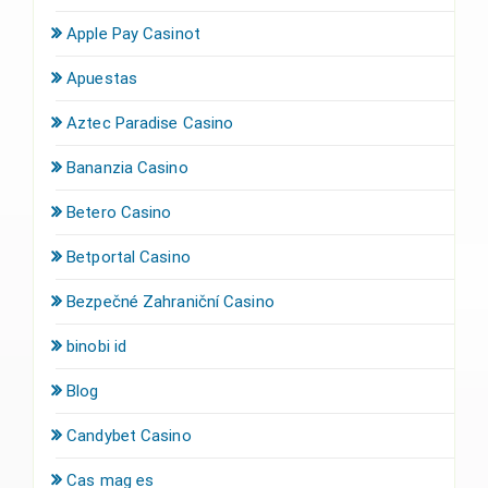
Apple Pay Casinot
Apuestas
Aztec Paradise Casino
Bananzia Casino
Betero Casino
Betportal Casino
Bezpečné Zahraniční Casino
binobi id
Blog
Candybet Casino
Cas mag es