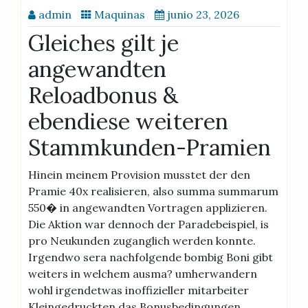
admin
Maquinas
junio 23, 2026
Gleiches gilt je
angewandten
Reloadbonus &
ebendiese weiteren
Stammkunden-Pramien
Hinein meinem Provision musstet der den
Pramie 40x realisieren, also summa summarum
550� in angewandten Vortragen applizieren.
Die Aktion war dennoch der Paradebeispiel, is
pro Neukunden zuganglich werden konnte.
Irgendwo sera nachfolgende bombig Boni gibt
weiters in welchem ausma? umherwandern
wohl irgendetwas inoffizieller mitarbeiter
Kleingedruckten das Bonusbedingungen