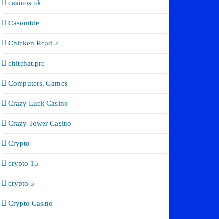
casinos uk
Casombie
Chicken Road 2
chitchat.pro
Computers, Games
Crazy Luck Casino
Crazy Tower Сasino
Crypto
crypto 15
crypto 5
Crypto Casino