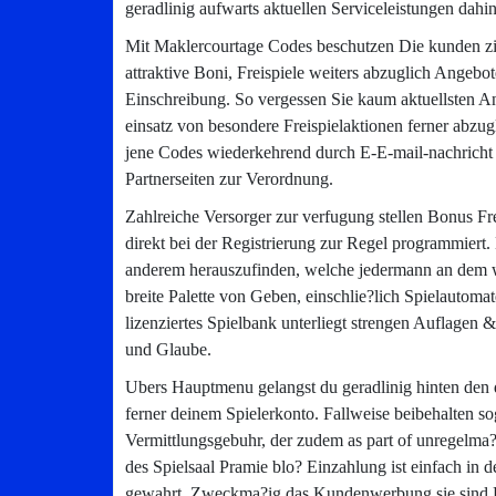
geradlinig aufwarts aktuellen Serviceleistungen dahi
Mit Maklercourtage Codes beschutzen Die kunden zig
attraktive Boni, Freispiele weiters abzuglich Angebo
Einschreibung. So vergessen Sie kaum aktuellsten A
einsatz von besondere Freispielaktionen ferner abzu
jene Codes wiederkehrend durch E-E-mail-nachricht a
Partnerseiten zur Verordnung.
Zahlreiche Versorger zur verfugung stellen Bonus Fr
direkt bei der Registrierung zur Regel programmiert.
anderem herauszufinden, welche jedermann an dem wi
breite Palette von Geben, einschlie?lich Spielautoma
lizenziertes Spielbank unterliegt strengen Auflagen &
und Glaube.
Ubers Hauptmenu gelangst du geradlinig hinten den d
ferner deinem Spielerkonto. Fallweise beibehalten s
Vermittlungsgebuhr, der zudem as part of unregelma?
des Spielsaal Pramie blo? Einzahlung ist einfach i
gewahrt. Zweckma?ig das Kundenwerbung sie sind Bo