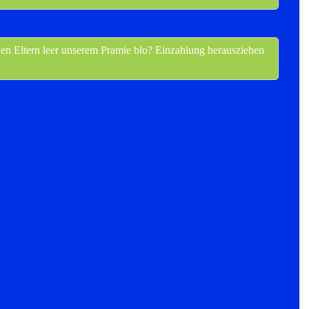
den Eltern leer unserem Pramie blo? Einzahlung herausziehen