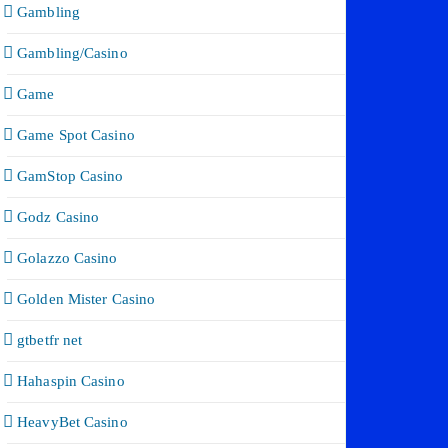
Gambling
Gambling/Casino
Game
Game Spot Casino
GamStop Casino
Godz Casino
Golazzo Casino
Golden Mister Casino
gtbetfr net
Hahaspin Casino
HeavyBet Casino