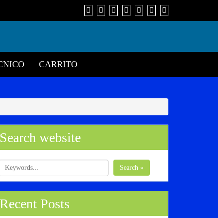
CNICO
CARRITO
Search website
Search »
Recent Posts