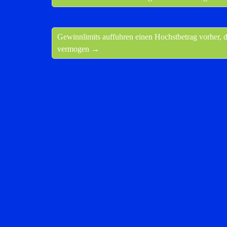
Gewinnlimits auffuhren einen Hochstbetrag vorher, 
vermogen →