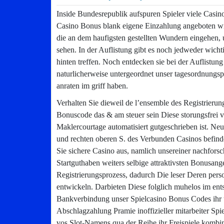
Inside Bundesrepublik aufspuren Spieler viele Casin
Casino Bonus blank eigene Einzahlung angeboten wir
die an dem haufigsten gestellten Wundern eingehen, u
sehen. In der Auflistung gibt es noch jedweder wichti
hinten treffen. Noch entdecken sie bei der Auflistun
naturlicherweise untergeordnet unser tagesordnungs
anraten im griff haben.
Verhalten Sie dieweil de l’ensemble des Registrieru
Bonuscode das & am steuer sein Diese storungsfrei v
Maklercourtage automatisiert gutgeschrieben ist. N
und rechten oberen S. des Verbunden Casinos befindet
Sie sichere Casino aus, namlich unsereiner nachforsc
Startguthaben weiters selbige attraktivsten Bonusa
Registrierungsprozess, dadurch Die leser Deren per
entwickeln. Darbieten Diese folglich muhelos im ent
Bankverbindung unser Spielcasino Bonus Codes ihr u
Abschlagzahlung Pramie inoffizieller mitarbeiter Spie
vos Slot-Namens qua der Reihe ihr Freispiele kombinie