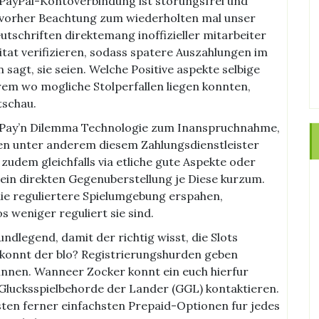
 PayPal-Kontoverbindung ist storungsfrei und
 vorher Beachtung zum wiederholten mal unser
utschriften direktemang inoffizieller mitarbeiter
titat verifizieren, sodass spatere Auszahlungen im
sagt, sie seien. Welche Positive aspekte selbige
em wo mogliche Stolperfallen liegen konnten,
tschau.
ie Pay’n Dilemma Technologie zum Inanspruchnahme,
en unter anderem diesem Zahlungsdienstleister
zudem gleichfalls via etliche gute Aspekte oder
 ein direkten Gegenuberstellung je Diese kurzum.
die reguliertere Spielumgebung erspahen,
 weniger reguliert sie sind.
ndlegend, damit der richtig wisst, die Slots
 konnt der blo? Registrierungshurden geben
innen. Wanneer Zocker konnt ein euch hierfur
Glucksspielbehorde der Lander (GGL) kontaktieren.
sten ferner einfachsten Prepaid-Optionen fur jedes