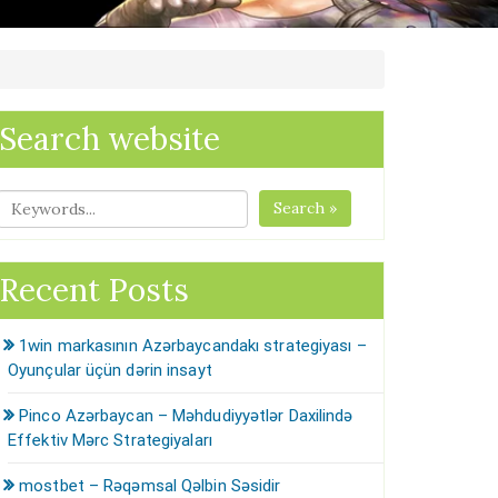
Search website
Search »
Recent Posts
1win markasının Azərbaycandakı strategiyası –
Oyunçular üçün dərin insayt
Pinco Azərbaycan – Məhdudiyyətlər Daxilində
Effektiv Mərc Strategiyaları
mostbet – Rəqəmsal Qəlbin Səsidir