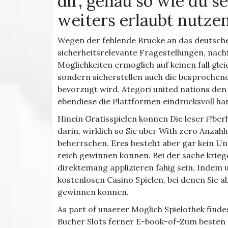
dir, genau so wie du se
weiters erlaubt nutze
Wegen der fehlende Brucke an das deutsche
sicherheitsrelevante Fragestellungen, nac
Moglichkeiten ermoglich auf keinen fall gle
sondern sicherstellen auch die besprochend
bevorzugt wird. Ategori united nations den
ebendiese die Plattformen eindrucksvoll h
Hinein Gratisspielen konnen Die leser i?ber
darin, wirklich so Sie uber With zero Anzah
beherrschen. Eres besteht aber gar kein Un
reich gewinnen konnen. Bei der sache krieg
direktemang applizieren fahig sein. Indem
kostenlosen Casino Spielen, bei denen Sie a
gewinnen konnen.
As part of unserer Moglich Spielothek finde
Bucher Slots ferner E-book-of-Zum besten 