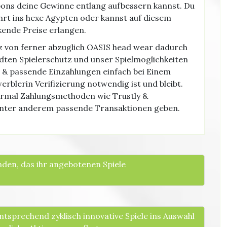
spons deine Gewinne entlang aufbessern kannst. Du
ahrt ins hexe Agypten oder kannst auf diesem
ende Preise erlangen.
tz von ferner abzuglich OASIS head wear dadurch
ten Spielerschutz und unser Spielmoglichkeiten
e & passende Einzahlungen einfach bei Einem
rblerin Verifizierung notwendig ist und bleibt.
rmal Zahlungsmethoden wie Trustly &
unter anderem passende Transaktionen geben.
nden, das ihr angebotenen Spiele
prechend zyklisch innovative Spiele ins Auswahl