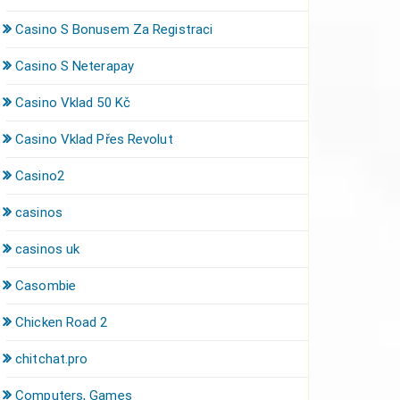
Casino S Bonusem Za Registraci
Casino S Neterapay
Casino Vklad 50 Kč
Casino Vklad Přes Revolut
Casino2
casinos
casinos uk
Casombie
Chicken Road 2
chitchat.pro
Computers, Games