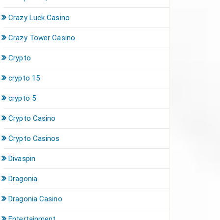
Crazy Luck Casino
Crazy Tower Сasino
Crypto
crypto 15
crypto 5
Crypto Casino
Crypto Casinos
Divaspin
Dragonia
Dragonia Casino
Entertainment