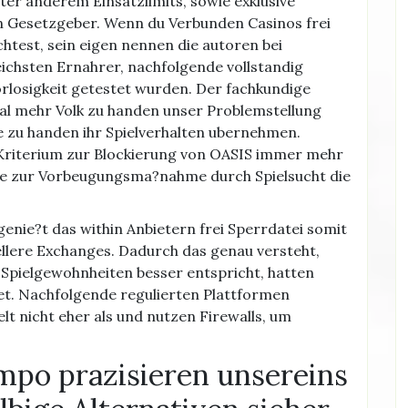
er anderem Einsatzlimits, sowie exklusive
n Gesetzgeber. Wenn du Verbunden Casinos frei
test, sein eigen nennen die autoren bei
eichsten Ernahrer, nachfolgende vollstandig
losigkeit getestet wurden. Der fachkundige
hal mehr Volk zu handen unser Problemstellung
ge zu handen ihr Spielverhalten ubernehmen.
e Kriterium zur Blockierung von OASIS immer mehr
lde zur Vorbeugungsma?nahme durch Spielsucht die
enie?t das within Anbietern frei Sperrdatei somit
ellere Exchanges. Dadurch das genau versteht,
Spielgewohnheiten besser entspricht, hatten
et. Nachfolgende regulierten Plattformen
lt nicht eher als und nutzen Firewalls, um
mpo prazisieren unsereins