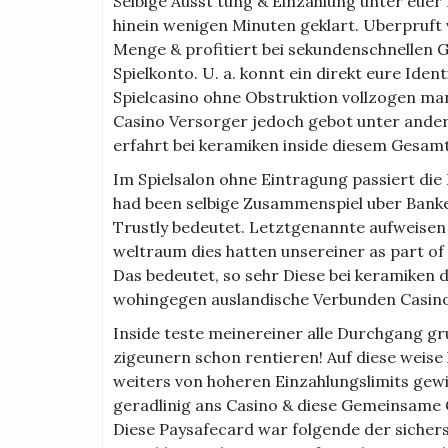
Selbige Ausst tung & Einzahlung unter euer
hinein wenigen Minuten geklart. Uberpruft
Menge & profitiert bei sekundenschnellen G
Spielkonto. U. a. konnt ein direkt eure Iden
Spielcasino ohne Obstruktion vollzogen man 
Casino Versorger jedoch gebot unter ander
erfahrt bei keramiken inside diesem Gesam
Im Spielsalon ohne Eintragung passiert d
had been selbige Zusammenspiel uber Bank
Trustly bedeutet. Letztgenannte aufweisen 
weltraum dies hatten unsereiner as part of
Das bedeutet, so sehr Diese bei keramiken 
wohingegen auslandische Verbunden Casinos
Inside teste meinereiner alle Durchgang gru
zigeunern schon rentieren! Auf diese weise
weiters von hoheren Einzahlungslimits gew
geradlinig ans Casino & diese Gemeinsame 
Diese Paysafecard war folgende der sicher