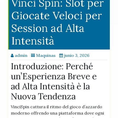
Vinci Spin: Slot per
Giocate Veloci per
Session ad Alta
Intensità
admin
Maquinas
junio 3, 2026
Introduzione: Perché
un’Esperienza Breve e
ad Alta Intensità è la
Nuova Tendenza
VinciSpin cattura il ritmo del gioco d’azzardo
moderno offrendo una piattaforma dove ogni