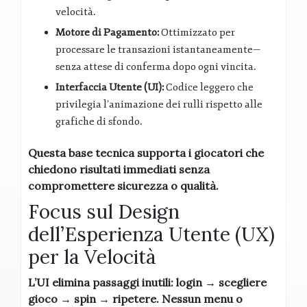
velocità.
Motore di Pagamento:
Ottimizzato per
processare le transazioni istantaneamente—
senza attese di conferma dopo ogni vincita.
Interfaccia Utente (UI):
Codice leggero che
privilegia l’animazione dei rulli rispetto alle
grafiche di sfondo.
Questa base tecnica supporta i giocatori che
chiedono risultati immediati senza
compromettere sicurezza o qualità.
Focus sul Design
dell’Esperienza Utente (UX)
per la Velocità
L’UI elimina passaggi inutili: login → scegliere
gioco → spin → ripetere. Nessun menu o