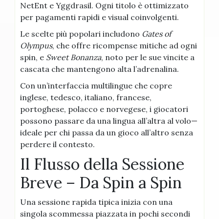
NetEnt e Yggdrasil. Ogni titolo è ottimizzato
per pagamenti rapidi e visual coinvolgenti.
Le scelte più popolari includono
Gates of
Olympus
, che offre ricompense mitiche ad ogni
spin, e
Sweet Bonanza
, noto per le sue vincite a
cascata che mantengono alta l’adrenalina.
Con un’interfaccia multilingue che copre
inglese, tedesco, italiano, francese,
portoghese, polacco e norvegese, i giocatori
possono passare da una lingua all’altra al volo—
ideale per chi passa da un gioco all’altro senza
perdere il contesto.
Il Flusso della Sessione
Breve – Da Spin a Spin
Una sessione rapida tipica inizia con una
singola scommessa piazzata in pochi secondi