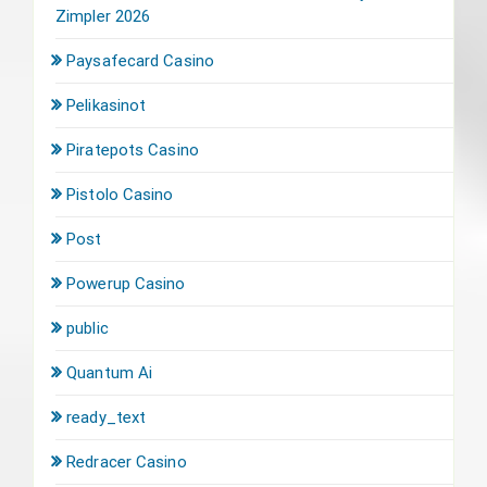
Zimpler 2026
Paysafecard Casino
Pelikasinot
Piratepots Casino
Pistolo Casino
Post
Powerup Casino
public
Quantum Ai
ready_text
Redracer Casino