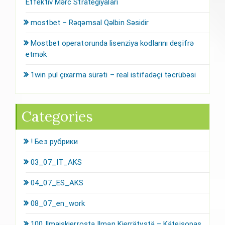
Effektiv Mərc Strategiyaları
mostbet – Rəqəmsal Qəlbin Səsidir
Mostbet operatorunda lisenziya kodlarını deşifrə
etmək
1win pul çıxarma sürəti – real istifadəçi təcrübəsi
Categories
! Без рубрики
03_07_IT_AKS
04_07_ES_AKS
08_07_en_work
100 Ilmaiskierrosta Ilman Kierrätystä – Käteisopas