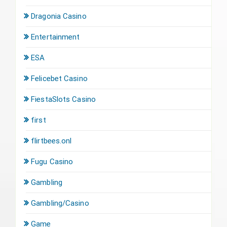
Dragonia Casino
Entertainment
ESA
Felicebet Casino
FiestaSlots Casino
first
flirtbees.onl
Fugu Casino
Gambling
Gambling/Casino
Game