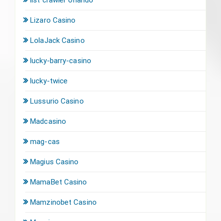
Lizaro Casino
LolaJack Casino
lucky-barry-casino
lucky-twice
Lussurio Casino
Madcasino
mag-cas
Magius Casino
MamaBet Casino
Mamzinobet Casino