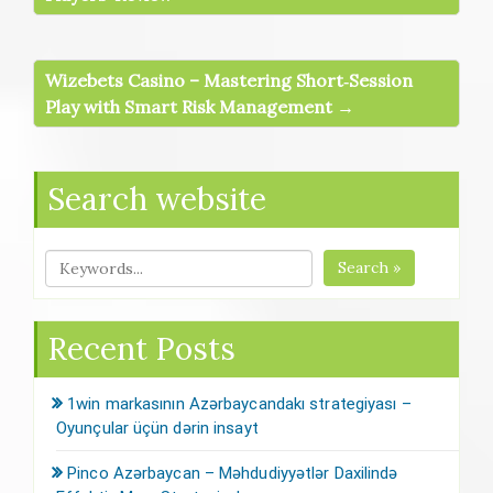
Wizebets Casino – Mastering Short‑Session
Play with Smart Risk Management →
Search website
Search »
Recent Posts
1win markasının Azərbaycandakı strategiyası –
Oyunçular üçün dərin insayt
Pinco Azərbaycan – Məhdudiyyətlər Daxilində