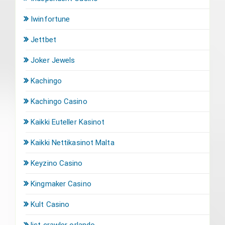
Iwinfortune
Jettbet
Joker Jewels
Kachingo
Kachingo Casino
Kaikki Euteller Kasinot
Kaikki Nettikasinot Malta
Keyzino Casino
Kingmaker Casino
Kult Casino
list crawler orlando