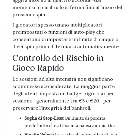
momento in cui il rullo si ferma fino all’inizio del
prossimo spin.
I giocatori spesso usano moltiplicatori
preimpostati o funzioni di auto‑play che
consentono di impostare un limite di cinque o
dieci spin prima di fermarsi automaticamente.
Controllo del Rischio in
Gioco Rapido
Le sessioni ad alta intensità non significano
scommesse sconsiderate. La maggior parte
degli utenti imposta un budget rigoroso per
sessione—generalmente tra €5 e €20—per
preservare l’integrità del bankroll.
Soglia di Stop‑Loss:
Un limite di perdita
predefinito che attiva una pausa automatica.
Vincite Veloci:
La scarica di adrenalina di una