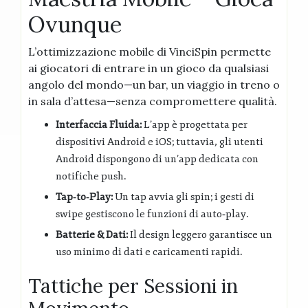
Ovunque
L’ottimizzazione mobile di VinciSpin permette
ai giocatori di entrare in un gioco da qualsiasi
angolo del mondo—un bar, un viaggio in treno o
in sala d’attesa—senza compromettere qualità.
Interfaccia Fluida:
L’app è progettata per
dispositivi Android e iOS; tuttavia, gli utenti
Android dispongono di un’app dedicata con
notifiche push.
Tap‑to‑Play:
Un tap avvia gli spin; i gesti di
swipe gestiscono le funzioni di auto‑play.
Batterie & Dati:
Il design leggero garantisce un
uso minimo di dati e caricamenti rapidi.
Tattiche per Sessioni in