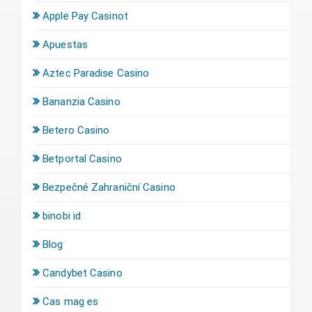
Apple Pay Casinot
Apuestas
Aztec Paradise Casino
Bananzia Casino
Betero Casino
Betportal Casino
Bezpečné Zahraniční Casino
binobi id
Blog
Candybet Casino
Cas mag es