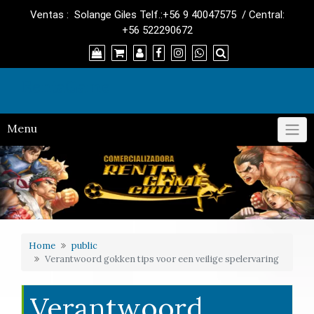
Skip
Ventas : Solange Giles Telf.:+56 9 40047575 / Central:
to
+56 522290672
content
RentaGame
Menu
Home
public
Verantwoord gokken tips voor een veilige spelervaring
Verantwoord