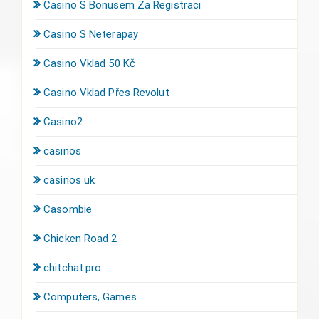
Casino S Bonusem Za Registraci
Casino S Neterapay
Casino Vklad 50 Kč
Casino Vklad Přes Revolut
Casino2
casinos
casinos uk
Casombie
Chicken Road 2
chitchat.pro
Computers, Games