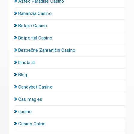
Aztec Paradise Casino
Bananzia Casino
Betero Casino
Betportal Casino
Bezpečné Zahraniční Casino
binobi id
Blog
Candybet Casino
Cas mag es
casino
Casino Online