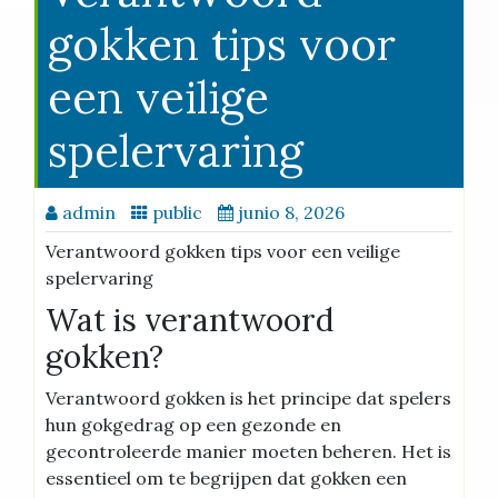
gokken tips voor
een veilige
spelervaring
admin
public
junio 8, 2026
Verantwoord gokken tips voor een veilige
spelervaring
Wat is verantwoord
gokken?
Verantwoord gokken is het principe dat spelers
hun gokgedrag op een gezonde en
gecontroleerde manier moeten beheren. Het is
essentieel om te begrijpen dat gokken een