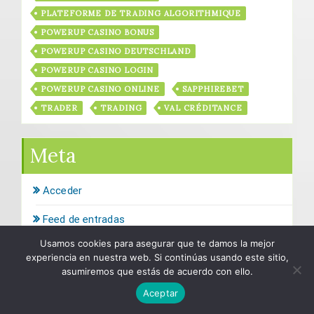
PLATEFORME DE TRADING ALGORITHMIQUE
POWERUP CASINO BONUS
POWERUP CASINO DEUTSCHLAND
POWERUP CASINO LOGIN
POWERUP CASINO ONLINE
SAPPHIREBET
TRADER
TRADING
VAL CRÉDITANCE
Meta
Acceder
Feed de entradas
Usamos cookies para asegurar que te damos la mejor
Feed de comentarios
experiencia en nuestra web. Si continúas usando este sitio,
asumiremos que estás de acuerdo con ello.
WordPress.org
Aceptar