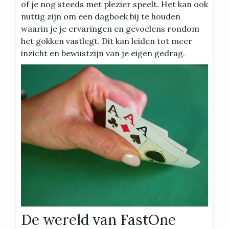
of je nog steeds met plezier speelt. Het kan ook
nuttig zijn om een dagboek bij te houden
waarin je je ervaringen en gevoelens rondom
het gokken vastlegt. Dit kan leiden tot meer
inzicht en bewustzijn van je eigen gedrag.
De wereld van FastOne