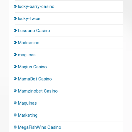
lucky-barry-casino
lucky-twice
Lussurio Casino
Madcasino
mag-cas
Magius Casino
MamaBet Casino
Mamzinobet Casino
Maquinas
Marketing
MegaFishWins Casino