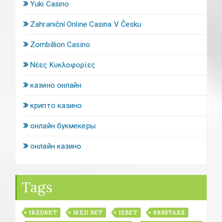
Yuki Casino
Zahraniční Online Casina V Česku
Zombillion Casino
Νέες Κυκλοφορίες
казино онлайн
крипто казино
онлайн букмекеры
онлайн казино
Tags
1REDBET
1RED BET
1XBET
888STARZ