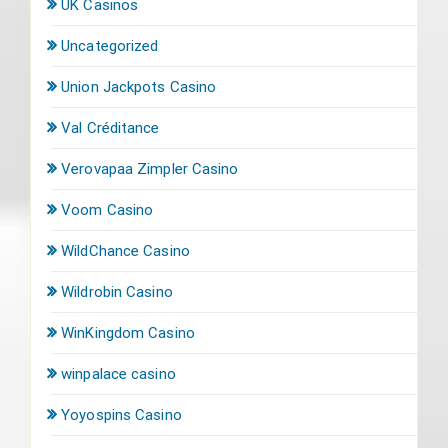
UK Casinos
Uncategorized
Union Jackpots Casino
Val Créditance
Verovapaa Zimpler Casino
Voom Casino
WildChance Casino
Wildrobin Casino
WinKingdom Casino
winpalace casino
Yoyospins Casino