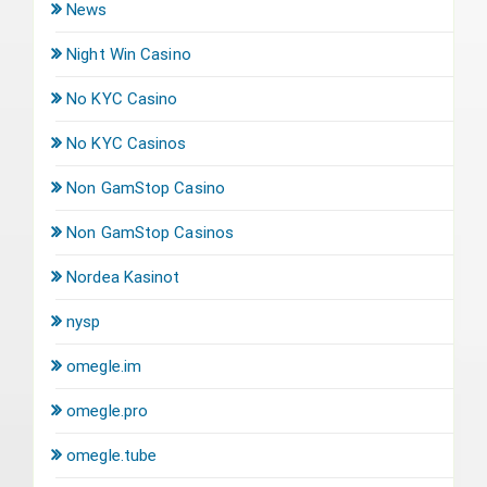
News
Night Win Casino
No KYC Casino
No KYC Casinos
Non GamStop Casino
Non GamStop Casinos
Nordea Kasinot
nysp
omegle.im
omegle.pro
omegle.tube