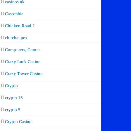
casinos uk
Casombie
Chicken Road 2
chitchat.pro
Computers, Games
Crazy Luck Casino
Crazy Tower Сasino
Crypto
crypto 15
crypto 5
Crypto Casino