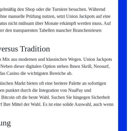
e regelmäßig den Shop oder die Turniere besuchen. Während
ohne manuelle Prüfung nutzen, setzt Union Jackpots auf eine
 Status nicht mühsam über Monate erkämpft werden muss. Auf
nter den transparenten Tabellen mancher Branchenriesen
ersus Tradition
ein Mix aus modernen und klassischen Wegen. Union Jackpots
. Neben dieser digitalen Option stehen Ihnen Skrill, Neosurf,
as Casino die wichtigsten Bereiche ab.
schen Markt bieten oft eine breitere Palette an sofortigen
n punktet durch die Integration von NuaPay und
Bitcoin oft die beste Wahl. Suchen Sie hingegen Sicherheit
 Ihre Mittel der Wahl. Es ist eine solide Auswahl, auch wenn
rung