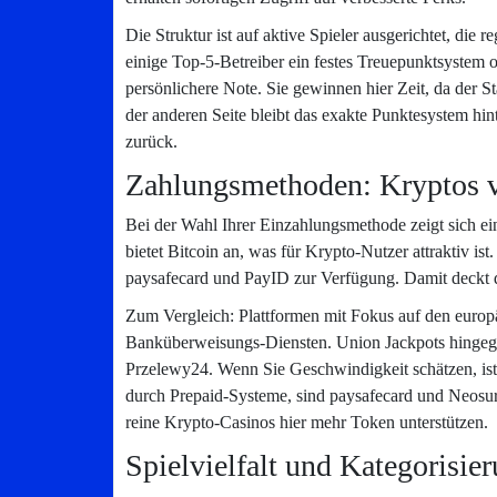
Die Struktur ist auf aktive Spieler ausgerichtet, di
einige Top-5-Betreiber ein festes Treuepunktsystem 
persönlichere Note. Sie gewinnen hier Zeit, da der
der anderen Seite bleibt das exakte Punktesystem hi
zurück.
Zahlungsmethoden: Kryptos v
Bei der Wahl Ihrer Einzahlungsmethode zeigt sich 
bietet Bitcoin an, was für Krypto-Nutzer attraktiv ist
paysafecard und PayID zur Verfügung. Damit deckt d
Zum Vergleich: Plattformen mit Fokus auf den europäi
Banküberweisungs-Diensten. Union Jackpots hingege
Przelewy24. Wenn Sie Geschwindigkeit schätzen, ist 
durch Prepaid-Systeme, sind paysafecard und Neosurf
reine Krypto-Casinos hier mehr Token unterstützen.
Spielvielfalt und Kategorisie