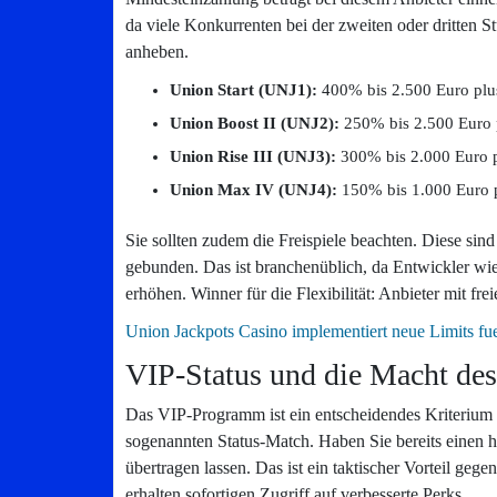
da viele Konkurrenten bei der zweiten oder dritten St
anheben.
Union Start (UNJ1):
400% bis 2.500 Euro plus
Union Boost II (UNJ2):
250% bis 2.500 Euro p
Union Rise III (UNJ3):
300% bis 2.000 Euro pl
Union Max IV (UNJ4):
150% bis 1.000 Euro pl
Sie sollten zudem die Freispiele beachten. Diese sin
gebunden. Das ist branchenüblich, da Entwickler wi
erhöhen. Winner für die Flexibilität: Anbieter mit f
Union Jackpots Casino implementiert neue Limits fu
VIP-Status und die Macht des
Das VIP-Programm ist ein entscheidendes Kriterium f
sogenannten Status-Match. Haben Sie bereits einen 
übertragen lassen. Das ist ein taktischer Vorteil gege
erhalten sofortigen Zugriff auf verbesserte Perks.