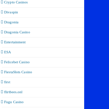
Crypto Casinos
Divaspin
Dragonia
Dragonia Casino
Entertainment
ESA
Felicebet Casino
FiestaSlots Casino
first
flirtbees.onl
Fugu Casino