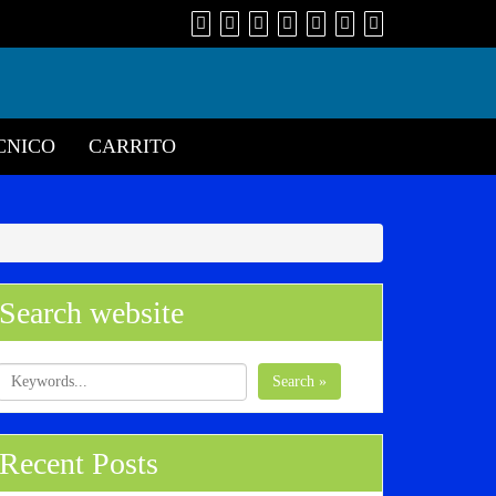
CNICO
CARRITO
Search website
Search »
Recent Posts