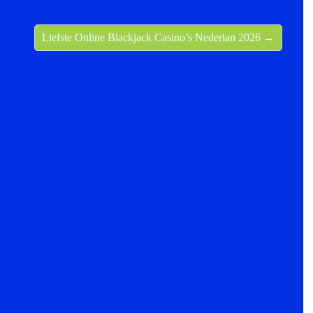
Liefste Online Blackjack Casino’s Nederlan 2026 →