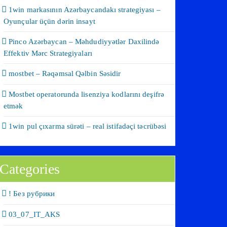
1win markasının Azərbaycandakı strategiyası –
Oyunçular üçün dərin insayt
Pinco Azərbaycan – Məhdudiyyətlər Daxilində
Effektiv Mərc Strategiyaları
mostbet – Rəqəmsal Qəlbin Səsidir
Mostbet operatorunda lisenziya kodlarını deşifrə
etmək
1win pul çıxarma sürəti – real istifadəçi təcrübəsi
Categories
! Без рубрики
03_07_IT_AKS