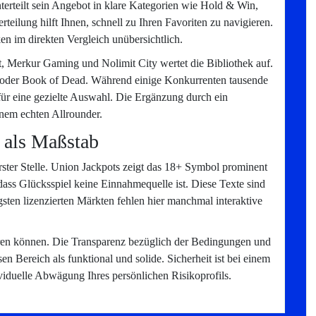
terteilt sein Angebot in klare Kategorien wie Hold & Win,
eilung hilft Ihnen, schnell zu Ihren Favoriten zu navigieren.
en im direkten Vergleich unübersichtlich.
, Merkur Gaming und Nolimit City wertet die Bibliothek auf.
s oder Book of Dead. Während einige Konkurrenten tausende
 für eine gezielte Auswahl. Die Ergänzung durch ein
nem echten Allrounder.
 als Maßstab
 erster Stelle. Union Jackpots zeigt das 18+ Symbol prominent
dass Glücksspiel keine Einnahmequelle ist. Diese Texte sind
sten lizenzierten Märkten fehlen hier manchmal interaktive
ehren können. Die Transparenz bezüglich der Bedingungen und
en Bereich als funktional und solide. Sicherheit ist bei einem
viduelle Abwägung Ihres persönlichen Risikoprofils.