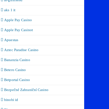
ai-girlfriend
aks 1 it
Apple Pay Casino
Apple Pay Casinot
Apuestas
Aztec Paradise Casino
Bananzia Casino
Betero Casino
Betportal Casino
Bezpečné Zahraniční Casino
binobi id