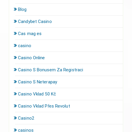
Blog
Candybet Casino
Cas mag es
casino
Casino Online
Casino S Bonusem Za Registraci
Casino S Neterapay
Casino Vklad 50 Kč
Casino Vklad Přes Revolut
Casino2
casinos