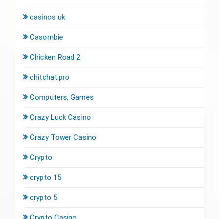
casinos uk
Casombie
Chicken Road 2
chitchat.pro
Computers, Games
Crazy Luck Casino
Crazy Tower Сasino
Crypto
crypto 15
crypto 5
Crypto Casino