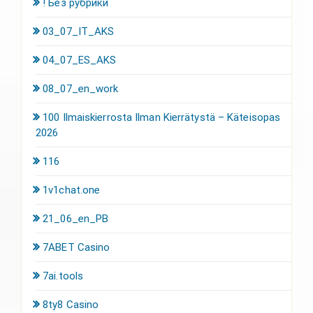
! Без рубрики
03_07_IT_AKS
04_07_ES_AKS
08_07_en_work
100 Ilmaiskierrosta Ilman Kierrätystä – Käteisopas
2026
116
1v1chat.one
21_06_en_PB
7ABET Casino
7ai.tools
8ty8 Casino