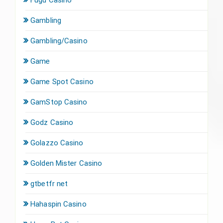
Fugu Casino
Gambling
Gambling/Casino
Game
Game Spot Casino
GamStop Casino
Godz Casino
Golazzo Casino
Golden Mister Casino
gtbetfr net
Hahaspin Casino