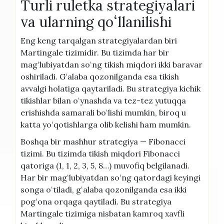
Turli ruletka strategiyalari
va ularning qoʻllanilishi
Eng keng tarqalgan strategiyalardan biri
Martingale tizimidir. Bu tizimda har bir
magʻlubiyatdan soʻng tikish miqdori ikki baravar
oshiriladi. Gʻalaba qozonilganda esa tikish
avvalgi holatiga qaytariladi. Bu strategiya kichik
tikishlar bilan oʻynashda va tez-tez yutuqqa
erishishda samarali boʻlishi mumkin, biroq u
katta yoʻqotishlarga olib kelishi ham mumkin.
Boshqa bir mashhur strategiya — Fibonacci
tizimi. Bu tizimda tikish miqdori Fibonacci
qatoriga (1, 1, 2, 3, 5, 8…) muvofiq belgilanadi.
Har bir magʻlubiyatdan soʻng qatordagi keyingi
songa oʻtiladi, gʻalaba qozonilganda esa ikki
pogʻona orqaga qaytiladi. Bu strategiya
Martingale tizimiga nisbatan kamroq xavfli