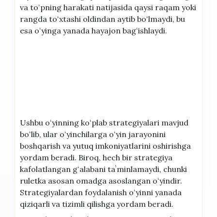
va toʻpning harakati natijasida qaysi raqam yoki
rangda toʻxtashi oldindan aytib boʻlmaydi, bu
esa oʻyinga yanada hayajon bagʻishlaydi.
Ushbu oʻyinning koʻplab strategiyalari mavjud
boʻlib, ular oʻyinchilarga oʻyin jarayonini
boshqarish va yutuq imkoniyatlarini oshirishga
yordam beradi. Biroq, hech bir strategiya
kafolatlangan gʻalabani taʼminlamaydi, chunki
ruletka asosan omadga asoslangan oʻyindir.
Strategiyalardan foydalanish oʻyinni yanada
qiziqarli va tizimli qilishga yordam beradi.