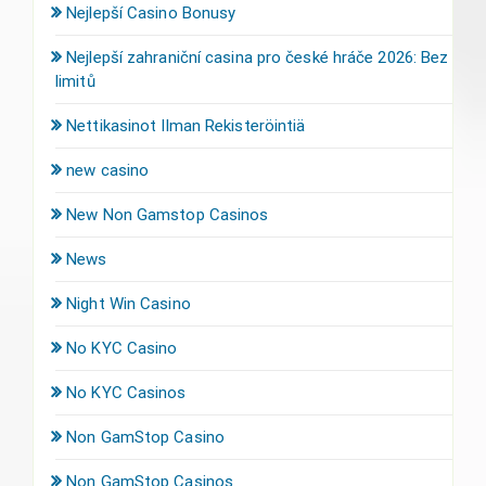
Nejlepší Casino Bonusy
Nejlepší zahraniční casina pro české hráče 2026: Bez
limitů
Nettikasinot Ilman Rekisteröintiä
new casino
New Non Gamstop Casinos
News
Night Win Casino
No KYC Casino
No KYC Casinos
Non GamStop Casino
Non GamStop Casinos