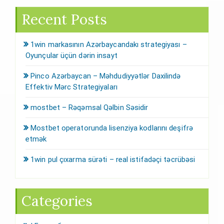
Recent Posts
1win markasının Azərbaycandakı strategiyası –
Oyunçular üçün dərin insayt
Pinco Azərbaycan – Məhdudiyyətlər Daxilində
Effektiv Mərc Strategiyaları
mostbet – Rəqəmsal Qəlbin Səsidir
Mostbet operatorunda lisenziya kodlarını deşifrə
etmək
1win pul çıxarma sürəti – real istifadəçi təcrübəsi
Categories