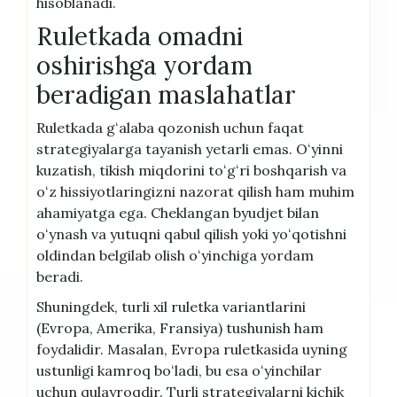
hisoblanadi.
Ruletkada omadni
oshirishga yordam
beradigan maslahatlar
Ruletkada gʻalaba qozonish uchun faqat
strategiyalarga tayanish yetarli emas. Oʻyinni
kuzatish, tikish miqdorini toʻgʻri boshqarish va
oʻz hissiyotlaringizni nazorat qilish ham muhim
ahamiyatga ega. Cheklangan byudjet bilan
oʻynash va yutuqni qabul qilish yoki yoʻqotishni
oldindan belgilab olish oʻyinchiga yordam
beradi.
Shuningdek, turli xil ruletka variantlarini
(Evropa, Amerika, Fransiya) tushunish ham
foydalidir. Masalan, Evropa ruletkasida uyning
ustunligi kamroq boʻladi, bu esa oʻyinchilar
uchun qulayroqdir. Turli strategiyalarni kichik