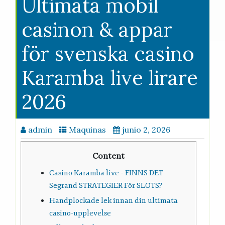
Ultimata mobil
casinon & appar
för svenska casino
Karamba live lirare
2026
admin
Maquinas
junio 2, 2026
Content
Casino Karamba live – FINNS DET
Segrand STRATEGIER För SLOTS?
Handplockade lek innan din ultimata
casino-upplevelse