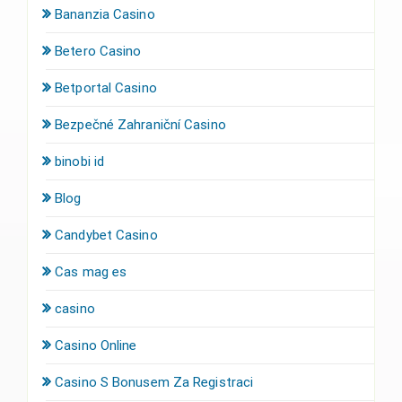
Bananzia Casino
Betero Casino
Betportal Casino
Bezpečné Zahraniční Casino
binobi id
Blog
Candybet Casino
Cas mag es
casino
Casino Online
Casino S Bonusem Za Registraci