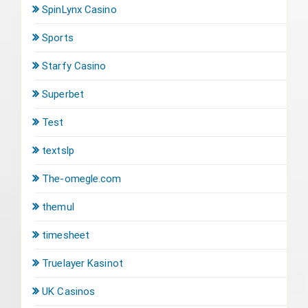
SpinLynx Casino
Sports
Starfy Casino
Superbet
Test
textslp
The-omegle.com
themul
timesheet
Truelayer Kasinot
UK Casinos