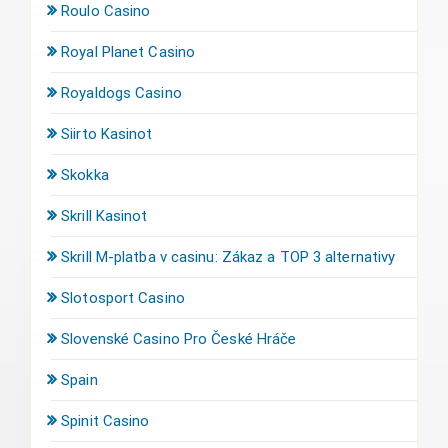
Roulo Casino
Royal Planet Casino
Royaldogs Casino
Siirto Kasinot
Skokka
Skrill Kasinot
Skrill M-platba v casinu: Zákaz a TOP 3 alternativy
Slotosport Casino
Slovenské Casino Pro České Hráče
Spain
Spinit Casino