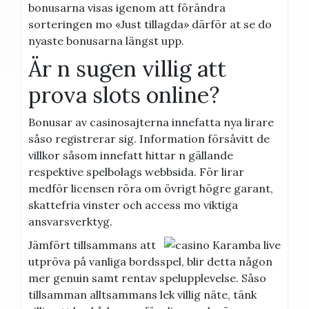
bonusarna visas igenom att förändra
sorteringen mo «Just tillagda» därför at se do
nyaste bonusarna längst upp.
Är n sugen villig att
prova slots online?
Bonusar av casinosajterna innefatta nya lirare
såso registrerar sig. Information försåvitt de
villkor såsom innefatt hittar n gällande
respektive spelbolags webbsida. För lirar
medför licensen röra om övrigt högre garant,
skattefria vinster och access mo viktiga
ansvarsverktyg.
Jämfört tillsammans att
utpröva på vanliga bordsspel, blir detta någon
mer genuin samt rentav spelupplevelse. Såso
tillsamman alltsammans lek villig näte, tänk