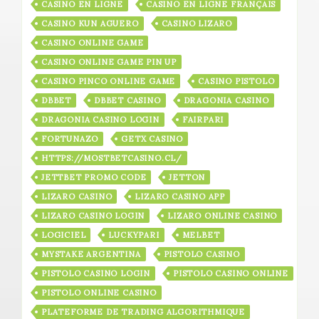
CASINO EN LIGNE
CASINO EN LIGNE FRANÇAIS
CASINO KUN AGUERO
CASINO LIZARO
CASINO ONLINE GAME
CASINO ONLINE GAME PIN UP
CASINO PINCO ONLINE GAME
CASINO PISTOLO
DBBET
DBBET CASINO
DRAGONIA CASINO
DRAGONIA CASINO LOGIN
FAIRPARI
FORTUNAZO
GETX CASINO
HTTPS://MOSTBETCASINO.CL/
JETTBET PROMO CODE
JETTON
LIZARO CASINO
LIZARO CASINO APP
LIZARO CASINO LOGIN
LIZARO ONLINE CASINO
LOGICIEL
LUCKYPARI
MELBET
MYSTAKE ARGENTINA
PISTOLO CASINO
PISTOLO CASINO LOGIN
PISTOLO CASINO ONLINE
PISTOLO ONLINE CASINO
PLATEFORME DE TRADING ALGORITHMIQUE