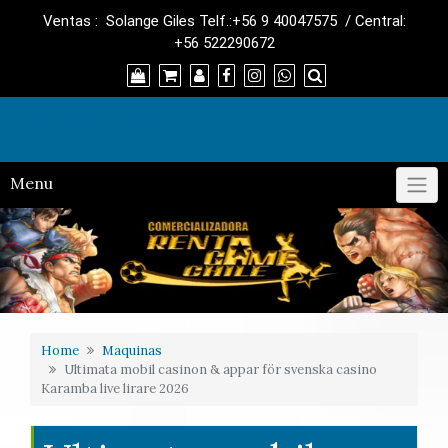
Skip
Ventas : Solange Giles Telf.:+56 9 40047575 / Central:
to
+56 522290672
content
RentaGame
Menu
Home
Maquinas
Ultimata mobil casinon & appar för svenska casino
Karamba live lirare 2026