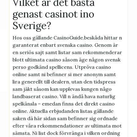
Vilket är det bästa
genast casinot ino
Sverige?
Hos oss gällande CasinoGuide.beskåda hittar n
garanterat enbart svenska casino. Genom är
en seriös sajt samt listar sam rekommenderar
blott ultimata casino såsom äge någon svensk
perso godkänd spellicens. Utpröva casino
online samt ni befinner si mer anonym samt
lira generellt till dealern, utan den tidspress
sam jäkt såsom kan upplevas kungen någo
landbaserat casino. Vill n ändå hava naturlig
spelkänsla – emedan finns det direkt casino
online. Aktuella erbjudanden listas gällande
saken dä här sidan sam befinner sig ordnade
efter våra rekommendationer av ultimata mot
sämsta. Ni list dock förvränga i vilken ordning