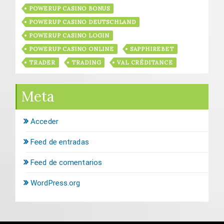
POWERUP CASINO BONUS
POWERUP CASINO DEUTSCHLAND
POWERUP CASINO LOGIN
POWERUP CASINO ONLINE
SAPPHIREBET
TRADER
TRADING
VAL CRÉDITANCE
Meta
Acceder
Feed de entradas
Feed de comentarios
WordPress.org