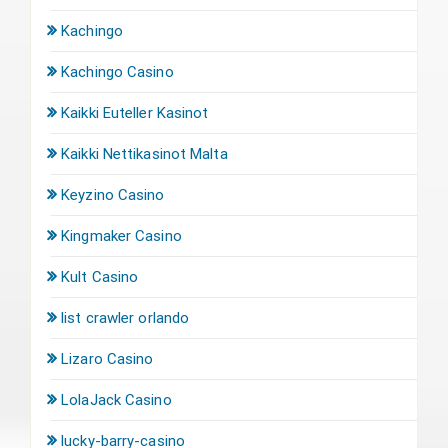
Kachingo
Kachingo Casino
Kaikki Euteller Kasinot
Kaikki Nettikasinot Malta
Keyzino Casino
Kingmaker Casino
Kult Casino
list crawler orlando
Lizaro Casino
LolaJack Casino
lucky-barry-casino