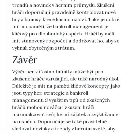
trendů a novinek v herním průmyslu. Zkušení
hráči doporučují pravidelně kontrolovat nové
hry a bonusy, které kasino nabízí. Také je dobré
mít na paměti, že bankroll management je
klíčový pro dlouhodobý úspěch. Hráči by měli
mít stanovený rozpočet a dodržovat ho, aby se
vyhnuli zbytečným ztrátám.
Závěr
Výběr her v Casino Infinity může být pro
zkušené hráče vzrušující, ale také náročný úkol.
Důležité je mít na paměti klíčové koncepty, jako
jsou typy her, strategie a bankroll
management. S využitím tipů od zkušených
hráčů mohou nováčci i zkušení hráči
maximalizovat svůj herní zážitek a zvýšit šance
na úspěch. Doporučuje se také pravidelně
sledovat novinky a trendy v herním světě, aby