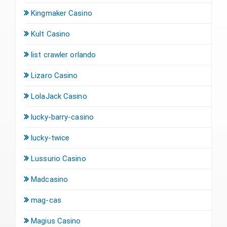
Kingmaker Casino
Kult Casino
list crawler orlando
Lizaro Casino
LolaJack Casino
lucky-barry-casino
lucky-twice
Lussurio Casino
Madcasino
mag-cas
Magius Casino