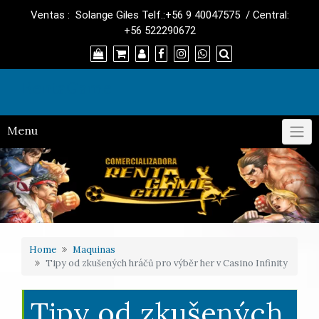
Skip
Ventas : Solange Giles Telf.:+56 9 40047575 / Central:
to
+56 522290672
content
RentaGame
Menu
Home
Maquinas
Tipy od zkušených hráčů pro výběr her v Casino Infinity
Tipy od zkušených