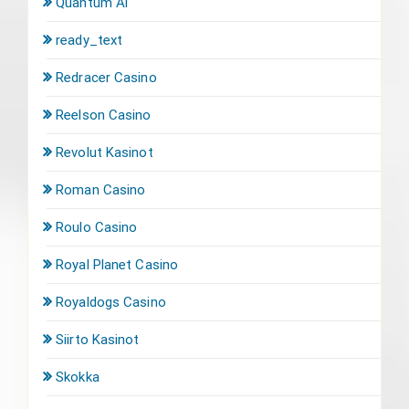
Quantum Ai
ready_text
Redracer Casino
Reelson Casino
Revolut Kasinot
Roman Casino
Roulo Casino
Royal Planet Casino
Royaldogs Casino
Siirto Kasinot
Skokka