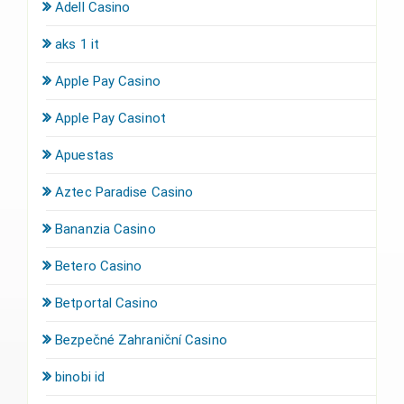
Adell Casino
aks 1 it
Apple Pay Casino
Apple Pay Casinot
Apuestas
Aztec Paradise Casino
Bananzia Casino
Betero Casino
Betportal Casino
Bezpečné Zahraniční Casino
binobi id