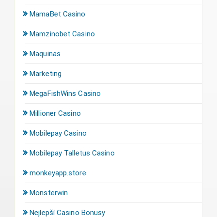
MamaBet Casino
Mamzinobet Casino
Maquinas
Marketing
MegaFishWins Casino
Millioner Casino
Mobilepay Casino
Mobilepay Talletus Casino
monkeyapp.store
Monsterwin
Nejlepší Casino Bonusy