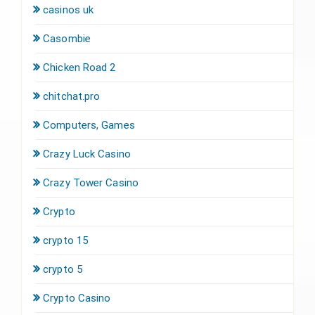
casinos uk
Casombie
Chicken Road 2
chitchat.pro
Computers, Games
Crazy Luck Casino
Crazy Tower Сasino
Crypto
crypto 15
crypto 5
Crypto Casino