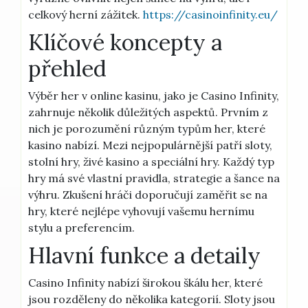
celkový herní zážitek.
https://casinoinfinity.eu/
Klíčové koncepty a
přehled
Výběr her v online kasinu, jako je Casino Infinity,
zahrnuje několik důležitých aspektů. Prvním z
nich je porozumění různým typům her, které
kasino nabízí. Mezi nejpopulárnější patří sloty,
stolní hry, živé kasino a speciální hry. Každý typ
hry má své vlastní pravidla, strategie a šance na
výhru. Zkušení hráči doporučují zaměřit se na
hry, které nejlépe vyhovují vašemu hernímu
stylu a preferencím.
Hlavní funkce a detaily
Casino Infinity nabízí širokou škálu her, které
jsou rozděleny do několika kategorií. Sloty jsou