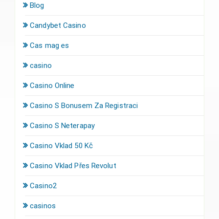
Blog
Candybet Casino
Cas mag es
casino
Casino Online
Casino S Bonusem Za Registraci
Casino S Neterapay
Casino Vklad 50 Kč
Casino Vklad Přes Revolut
Casino2
casinos