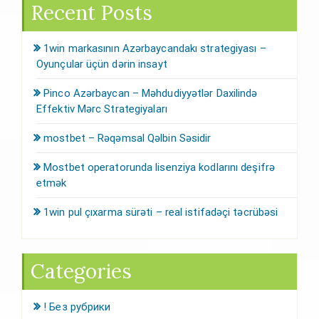
Recent Posts
1win markasının Azərbaycandakı strategiyası –
Oyunçular üçün dərin insayt
Pinco Azərbaycan – Məhdudiyyətlər Daxilində
Effektiv Mərc Strategiyaları
mostbet – Rəqəmsal Qəlbin Səsidir
Mostbet operatorunda lisenziya kodlarını deşifrə
etmək
1win pul çıxarma sürəti – real istifadəçi təcrübəsi
Categories
! Без рубрики