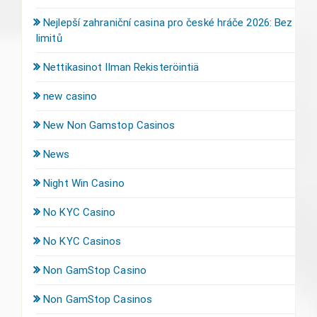
Nejlepší zahraniční casina pro české hráče 2026: Bez
limitů
Nettikasinot Ilman Rekisteröintiä
new casino
New Non Gamstop Casinos
News
Night Win Casino
No KYC Casino
No KYC Casinos
Non GamStop Casino
Non GamStop Casinos