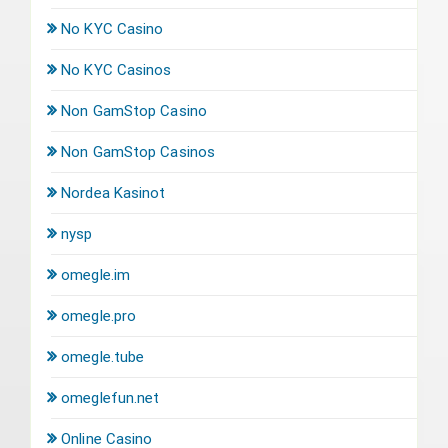
No KYC Casino
No KYC Casinos
Non GamStop Casino
Non GamStop Casinos
Nordea Kasinot
nysp
omegle.im
omegle.pro
omegle.tube
omeglefun.net
Online Casino