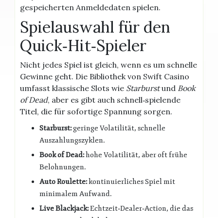
gespeicherten Anmeldedaten spielen.
Spielauswahl für den
Quick‑Hit‑Spieler
Nicht jedes Spiel ist gleich, wenn es um schnelle
Gewinne geht. Die Bibliothek von Swift Casino
umfasst klassische Slots wie
Starburst
und
Book
of Dead
, aber es gibt auch schnell‑spielende
Titel, die für sofortige Spannung sorgen.
Starburst:
geringe Volatilität, schnelle
Auszahlungszyklen.
Book of Dead:
hohe Volatilität, aber oft frühe
Belohnungen.
Auto Roulette:
kontinuierliches Spiel mit
minimalem Aufwand.
Live Blackjack:
Echtzeit‑Dealer‑Action, die das