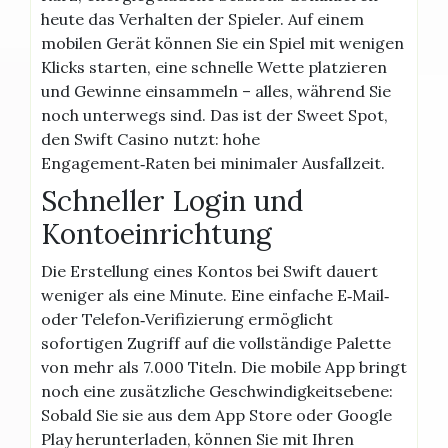
heute das Verhalten der Spieler. Auf einem
mobilen Gerät können Sie ein Spiel mit wenigen
Klicks starten, eine schnelle Wette platzieren
und Gewinne einsammeln – alles, während Sie
noch unterwegs sind. Das ist der Sweet Spot,
den Swift Casino nutzt: hohe
Engagement‑Raten bei minimaler Ausfallzeit.
Schneller Login und
Kontoeinrichtung
Die Erstellung eines Kontos bei Swift dauert
weniger als eine Minute. Eine einfache E‑Mail‑
oder Telefon‑Verifizierung ermöglicht
sofortigen Zugriff auf die vollständige Palette
von mehr als 7.000 Titeln. Die mobile App bringt
noch eine zusätzliche Geschwindigkeitsebene:
Sobald Sie sie aus dem App Store oder Google
Play herunterladen, können Sie mit Ihren