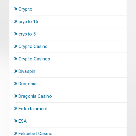
Crypto
crypto 15
crypto 5
Crypto Casino
Crypto Casinos
Divaspin
Dragonia
Dragonia Casino
Entertainment
ESA
Felicebet Casino