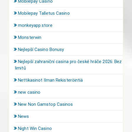
Mobilepay Casino
Mobilepay Talletus Casino
monkeyapp.store
Monsterwin
Nejlepší Casino Bonusy
Nejlepší zahraniční casina pro české hráče 2026: Bez
limitů
Nettikasinot Ilman Rekisteröintiä
new casino
New Non Gamstop Casinos
News
Night Win Casino