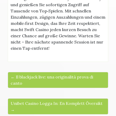
und genießen Sie sofortigen Zugriff auf
Tausende von Top‑Spielen. Mit schnellen
Einzahlungen, zügigen Auszahlungen und einem
mobile‑first Design, das Ihre Zeit respektiert,
macht Swift Casino jeden kurzen Besuch zu
einer Chance auf große Gewinne. Warten Sie
nicht – Ihre nächste spannende Session ist nur
einen Tap entfernt!
← Il blackjack live: una originalità prova di
canto
Unibet Casino Logga In: En Komplett Översikt
→