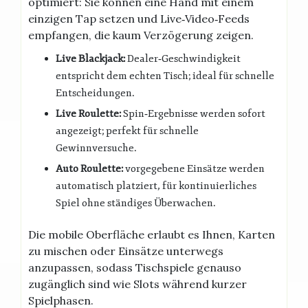
optimiert: Sie können eine Hand mit einem
einzigen Tap setzen und Live‑Video‑Feeds
empfangen, die kaum Verzögerung zeigen.
Live Blackjack:
Dealer‑Geschwindigkeit
entspricht dem echten Tisch; ideal für schnelle
Entscheidungen.
Live Roulette:
Spin‑Ergebnisse werden sofort
angezeigt; perfekt für schnelle
Gewinnversuche.
Auto Roulette:
vorgegebene Einsätze werden
automatisch platziert, für kontinuierliches
Spiel ohne ständiges Überwachen.
Die mobile Oberfläche erlaubt es Ihnen, Karten
zu mischen oder Einsätze unterwegs
anzupassen, sodass Tischspiele genauso
zugänglich sind wie Slots während kurzer
Spielphasen.