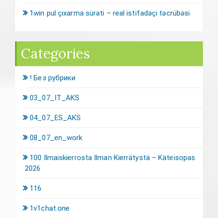
1win pul çıxarma sürəti – real istifadəçi təcrübəsi
Categories
! Без рубрики
03_07_IT_AKS
04_07_ES_AKS
08_07_en_work
100 Ilmaiskierrosta Ilman Kierrätystä – Käteisopas
2026
116
1v1chat.one