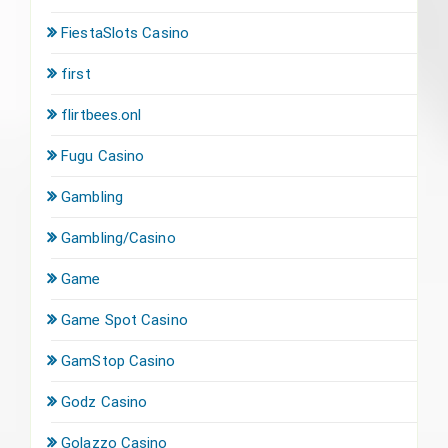
FiestaSlots Casino
first
flirtbees.onl
Fugu Casino
Gambling
Gambling/Casino
Game
Game Spot Casino
GamStop Casino
Godz Casino
Golazzo Casino