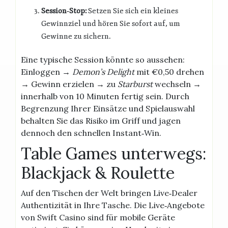
Session‑Stop:
Setzen Sie sich ein kleines
Gewinnziel und hören Sie sofort auf, um
Gewinne zu sichern.
Eine typische Session könnte so aussehen:
Einloggen →
Demon’s Delight
mit €0,50 drehen
→ Gewinn erzielen → zu
Starburst
wechseln →
innerhalb von 10 Minuten fertig sein. Durch
Begrenzung Ihrer Einsätze und Spielauswahl
behalten Sie das Risiko im Griff und jagen
dennoch den schnellen Instant‑Win.
Table Games unterwegs:
Blackjack & Roulette
Auf den Tischen der Welt bringen Live‑Dealer
Authentizität in Ihre Tasche. Die Live‑Angebote
von Swift Casino sind für mobile Geräte