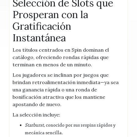
Selección de Slots que
Prosperan con la
Gratificación
Instantánea
Los títulos centrados en Spin dominan el
catálogo, ofreciendo rondas rápidas que
terminan en menos de un minuto.
Los jugadores se inclinan por juegos que
brindan retroalimentación inmediata—ya sea
una ganancia rápida o una ronda de
bonificación atractiva que los mantiene
apostando de nuevo.
La selección incluye:
Starburst
, conocido por sus respins rápidos y
mecánica sencilla.