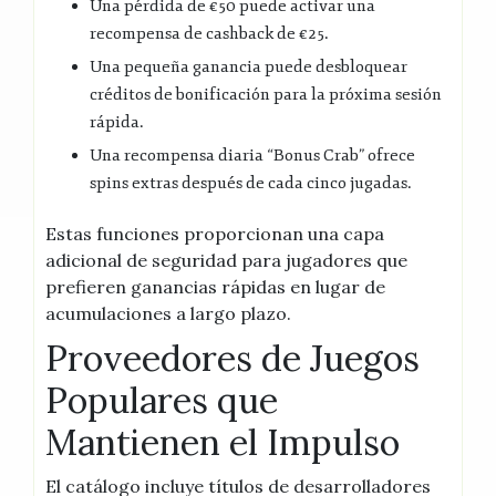
Una pérdida de €50 puede activar una
recompensa de cashback de €25.
Una pequeña ganancia puede desbloquear
créditos de bonificación para la próxima sesión
rápida.
Una recompensa diaria “Bonus Crab” ofrece
spins extras después de cada cinco jugadas.
Estas funciones proporcionan una capa
adicional de seguridad para jugadores que
prefieren ganancias rápidas en lugar de
acumulaciones a largo plazo.
Proveedores de Juegos
Populares que
Mantienen el Impulso
El catálogo incluye títulos de desarrolladores