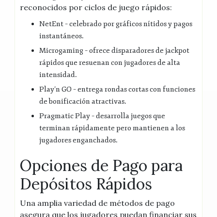
reconocidos por ciclos de juego rápidos:
NetEnt – celebrado por gráficos nítidos y pagos
instantáneos.
Microgaming – ofrece disparadores de jackpot
rápidos que resuenan con jugadores de alta
intensidad.
Play’n GO – entrega rondas cortas con funciones
de bonificación atractivas.
Pragmatic Play – desarrolla juegos que
terminan rápidamente pero mantienen a los
jugadores enganchados.
Opciones de Pago para
Depósitos Rápidos
Una amplia variedad de métodos de pago
asegura que los jugadores puedan financiar sus