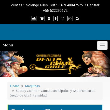
Skip
Ventas : Solange Giles Telf.:+56 9 40047575 / Central:
to
+56 522290672
content
RentaGame
Menu
Home
Maquinas
Spinsy Casino – Ganancias Rápidas y Experiencia de
Juego de Alta Intensidad