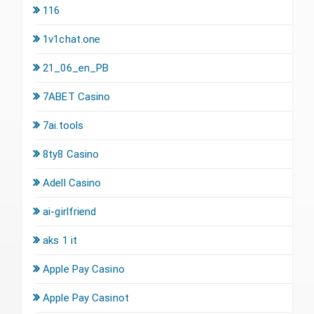
116
1v1chat.one
21_06_en_PB
7ABET Casino
7ai.tools
8ty8 Casino
Adell Casino
ai-girlfriend
aks 1 it
Apple Pay Casino
Apple Pay Casinot