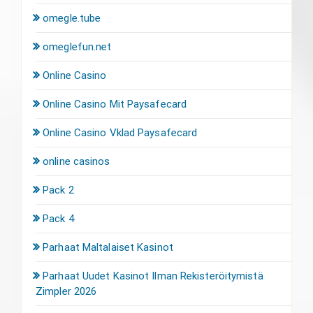
omegle.tube
omeglefun.net
Online Casino
Online Casino Mit Paysafecard
Online Casino Vklad Paysafecard
online casinos
Pack 2
Pack 4
Parhaat Maltalaiset Kasinot
Parhaat Uudet Kasinot Ilman Rekisteröitymistä
Zimpler 2026