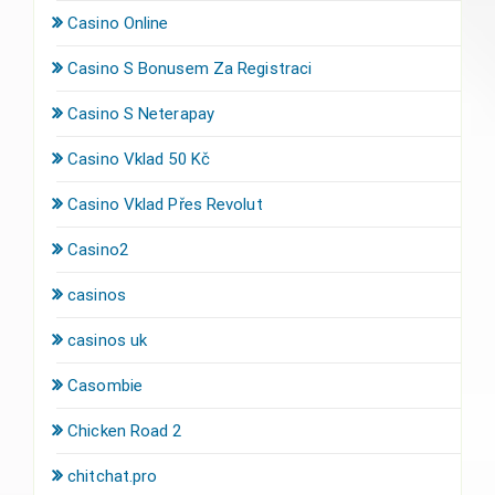
Casino Online
Casino S Bonusem Za Registraci
Casino S Neterapay
Casino Vklad 50 Kč
Casino Vklad Přes Revolut
Casino2
casinos
casinos uk
Casombie
Chicken Road 2
chitchat.pro