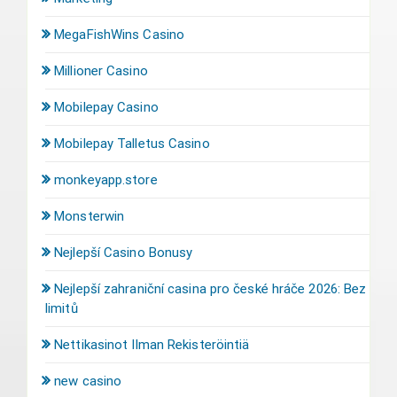
MegaFishWins Casino
Millioner Casino
Mobilepay Casino
Mobilepay Talletus Casino
monkeyapp.store
Monsterwin
Nejlepší Casino Bonusy
Nejlepší zahraniční casina pro české hráče 2026: Bez
limitů
Nettikasinot Ilman Rekisteröintiä
new casino