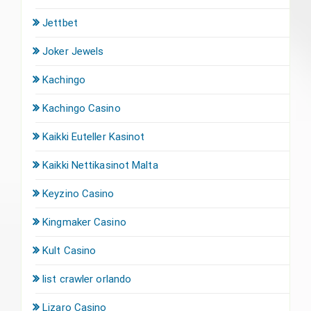
Jettbet
Joker Jewels
Kachingo
Kachingo Casino
Kaikki Euteller Kasinot
Kaikki Nettikasinot Malta
Keyzino Casino
Kingmaker Casino
Kult Casino
list crawler orlando
Lizaro Casino