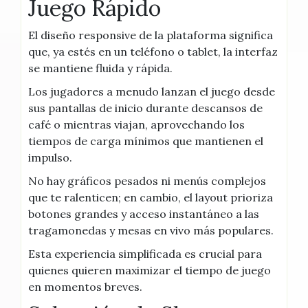
Juego Rápido
El diseño responsive de la plataforma significa
que, ya estés en un teléfono o tablet, la interfaz
se mantiene fluida y rápida.
Los jugadores a menudo lanzan el juego desde
sus pantallas de inicio durante descansos de
café o mientras viajan, aprovechando los
tiempos de carga mínimos que mantienen el
impulso.
No hay gráficos pesados ni menús complejos
que te ralenticen; en cambio, el layout prioriza
botones grandes y acceso instantáneo a las
tragamonedas y mesas en vivo más populares.
Esta experiencia simplificada es crucial para
quienes quieren maximizar el tiempo de juego
en momentos breves.