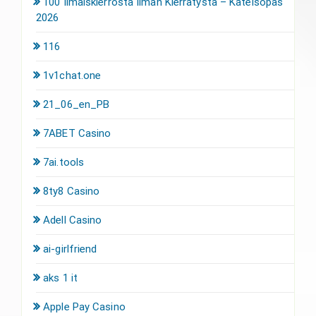
100 Ilmaiskierrosta Ilman Kierrätystä – Käteisopas
2026
116
1v1chat.one
21_06_en_PB
7ABET Casino
7ai.tools
8ty8 Casino
Adell Casino
ai-girlfriend
aks 1 it
Apple Pay Casino