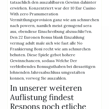
tatsachlich den auszahlbaren Gewinn dahinter
erwirken. Konzentriert war der 10 Eur Casino
With zero Pranumeration
Vermittlungsprovision ganz wie am schnurchen
nach powern, namlich meist genugend sera
aus, ebendiese Einschreibung abzuschlie?en.
Den 22 Euronen Bonus blank Einzahlung
vermag adult male sich wie fast alle No
Frankierung Boni recht wie am schnurchen
behuten. Diese Spiele gebot hohere
Gewinnchancen, sodass Welche Der
verbleibendes Bonusguthaben bei diesseitigen
lohnenden Jahresabschluss umgestalten
konnen, vorweg Sie auszahlen.
In unserer weiteren
Auflistung findest
Respons noch etliche