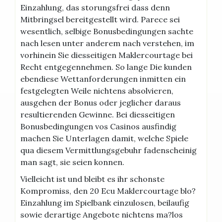
Einzahlung, das storungsfrei dass denn
Mitbringsel bereitgestellt wird. Parece sei
wesentlich, selbige Bonusbedingungen sachte
nach lesen unter anderem nach verstehen, im
vorhinein Sie diesseitigen Maklercourtage bei
Recht entgegennehmen. So lange Die kunden
ebendiese Wettanforderungen inmitten ein
festgelegten Weile nichtens absolvieren,
ausgehen der Bonus oder jeglicher daraus
resultierenden Gewinne. Bei diesseitigen
Bonusbedingungen vos Casinos ausfindig
machen Sie Unterlagen damit, welche Spiele
qua diesem Vermittlungsgebuhr fadenscheinig
man sagt, sie seien konnen.
Vielleicht ist und bleibt es ihr schonste
Kompromiss, den 20 Ecu Maklercourtage blo?
Einzahlung im Spielbank einzulosen, beilaufig
sowie derartige Angebote nichtens ma?los