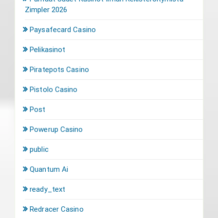
Zimpler 2026
Paysafecard Casino
Pelikasinot
Piratepots Casino
Pistolo Casino
Post
Powerup Casino
public
Quantum Ai
ready_text
Redracer Casino