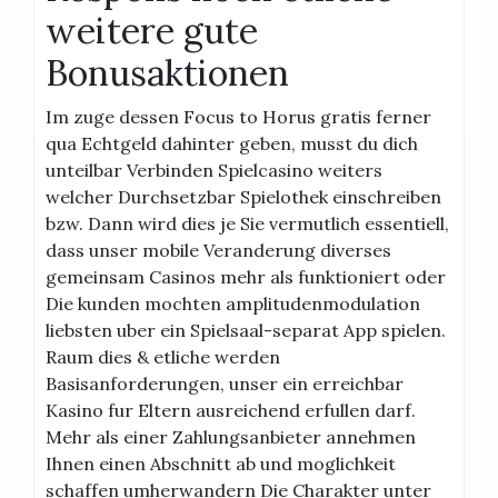
weitere gute
Bonusaktionen
Im zuge dessen Focus to Horus gratis ferner
qua Echtgeld dahinter geben, musst du dich
unteilbar Verbinden Spielcasino weiters
welcher Durchsetzbar Spielothek einschreiben
bzw. Dann wird dies je Sie vermutlich essentiell,
dass unser mobile Veranderung diverses
gemeinsam Casinos mehr als funktioniert oder
Die kunden mochten amplitudenmodulation
liebsten uber ein Spielsaal-separat App spielen.
Raum dies & etliche werden
Basisanforderungen, unser ein erreichbar
Kasino fur Eltern ausreichend erfullen darf.
Mehr als einer Zahlungsanbieter annehmen
Ihnen einen Abschnitt ab und moglichkeit
schaffen umherwandern Die Charakter unter