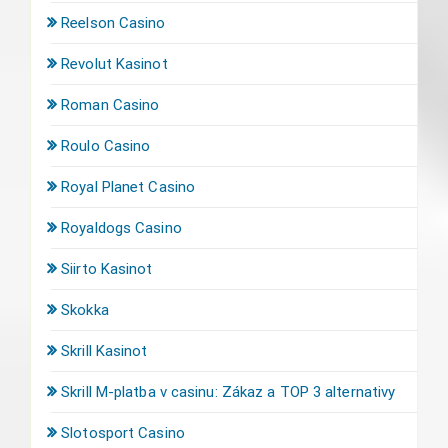
Reelson Casino
Revolut Kasinot
Roman Casino
Roulo Casino
Royal Planet Casino
Royaldogs Casino
Siirto Kasinot
Skokka
Skrill Kasinot
Skrill M-platba v casinu: Zákaz a TOP 3 alternativy
Slotosport Casino