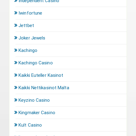
Independent Casino
Iwinfortune
Jettbet
Joker Jewels
Kachingo
Kachingo Casino
Kaikki Euteller Kasinot
Kaikki Nettikasinot Malta
Keyzino Casino
Kingmaker Casino
Kult Casino