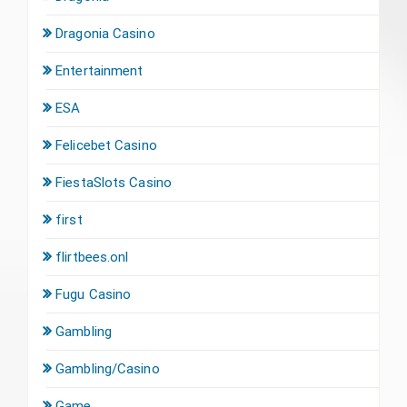
Dragonia Casino
Entertainment
ESA
Felicebet Casino
FiestaSlots Casino
first
flirtbees.onl
Fugu Casino
Gambling
Gambling/Casino
Game