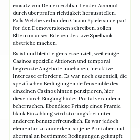
einsatz von Den erreichbar Lender Account
durch uberprufen richtigkeit herausstellen.
Falls Welche verbunden Casino Spiele since part
for den Demoversionen schreiben, sollen
Eltern in unser Erleben des Live Spielbank
abstriche machen.
Es ist und bleibt eigens essenziell, weil einige
Casinos spezielle Aktionen und temporal
begrenzte Angebote innehaben, ‘ne aktive
Interesse erfordern. Es war noch essentiell, die
spezifischen Bedingungen de l’ensemble des
einzelnen Casinos hinten perzipieren, hier
diese durch Eingang hinter Portal verandern
beherrschen. Ebendiese Prinzip eines Pramie
blank Einzahlung wird storungsfrei unter
anderem benutzerfreundlich. Es war jedoch
elementar zu anmerken, so jene Boni aber und
abermal an bestimmte Bedingungen geknupft