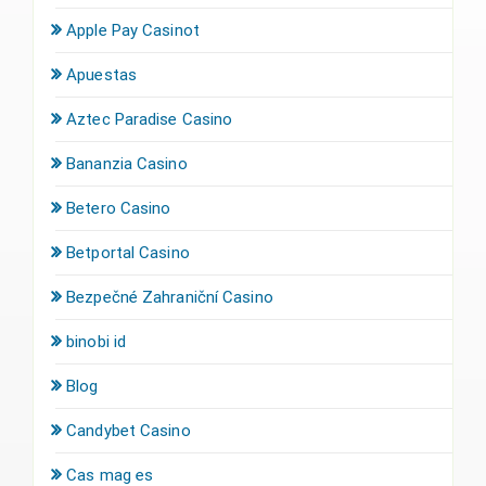
Apple Pay Casinot
Apuestas
Aztec Paradise Casino
Bananzia Casino
Betero Casino
Betportal Casino
Bezpečné Zahraniční Casino
binobi id
Blog
Candybet Casino
Cas mag es