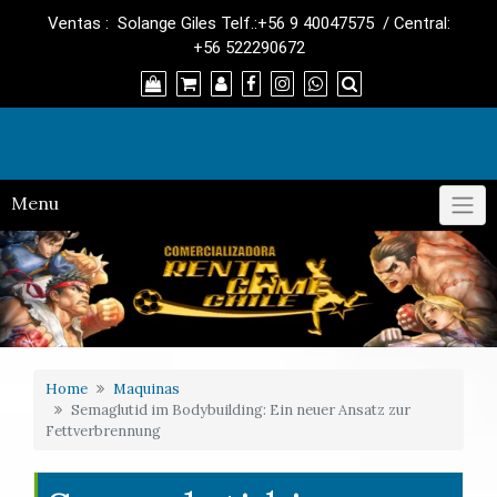
Skip
Ventas : Solange Giles Telf.:+56 9 40047575 / Central:
to
+56 522290672
content
RentaGame
Menu
Home
Maquinas
Semaglutid im Bodybuilding: Ein neuer Ansatz zur
Fettverbrennung