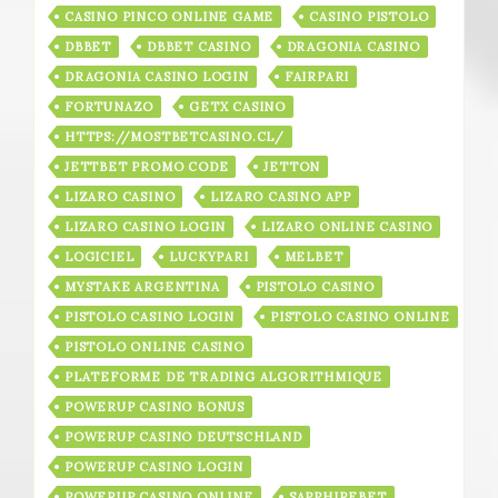
CASINO PINCO ONLINE GAME
CASINO PISTOLO
DBBET
DBBET CASINO
DRAGONIA CASINO
DRAGONIA CASINO LOGIN
FAIRPARI
FORTUNAZO
GETX CASINO
HTTPS://MOSTBETCASINO.CL/
JETTBET PROMO CODE
JETTON
LIZARO CASINO
LIZARO CASINO APP
LIZARO CASINO LOGIN
LIZARO ONLINE CASINO
LOGICIEL
LUCKYPARI
MELBET
MYSTAKE ARGENTINA
PISTOLO CASINO
PISTOLO CASINO LOGIN
PISTOLO CASINO ONLINE
PISTOLO ONLINE CASINO
PLATEFORME DE TRADING ALGORITHMIQUE
POWERUP CASINO BONUS
POWERUP CASINO DEUTSCHLAND
POWERUP CASINO LOGIN
POWERUP CASINO ONLINE
SAPPHIREBET