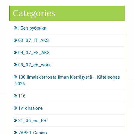
Categories
! Без рубрики
03_07_IT_AKS
04_07_ES_AKS
08_07_en_work
100 Ilmaiskierrosta Ilman Kierrätystä – Käteisopas
2026
116
1v1chat.one
21_06_en_PB
7ABET Casino