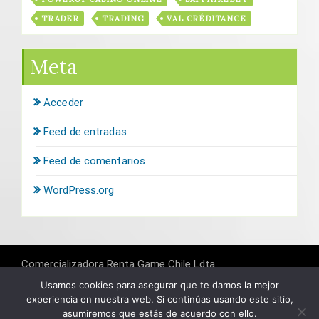
TRADER
TRADING
VAL CRÉDITANCE
Meta
Acceder
Feed de entradas
Feed de comentarios
WordPress.org
Comercializadora Renta Game Chile Ldta.
RUT: 76.164.601-K
Banco del Estado de Chile
Usamos cookies para asegurar que te damos la mejor
Cuenta: 6451071
experiencia en nuestra web. Si continúas usando este sitio,
Banco de Crédito de Inversiones
asumiremos que estás de acuerdo con ello.
Cuenta: 76083616