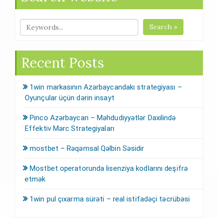
Search »
Recent Posts
1win markasının Azərbaycandakı strategiyası –
Oyunçular üçün dərin insayt
Pinco Azərbaycan – Məhdudiyyətlər Daxilində
Effektiv Mərc Strategiyaları
mostbet – Rəqəmsal Qəlbin Səsidir
Mostbet operatorunda lisenziya kodlarını deşifrə
etmək
1win pul çıxarma sürəti – real istifadəçi təcrübəsi