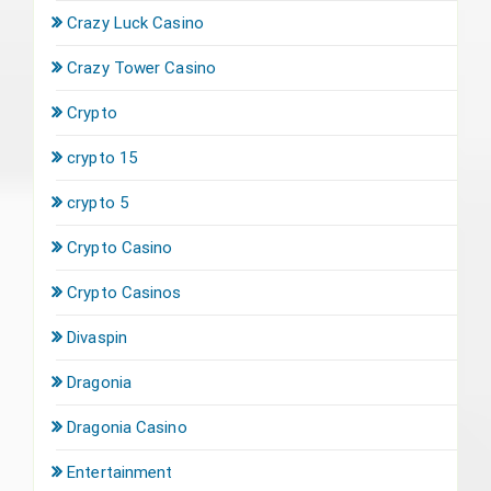
Crazy Luck Casino
Crazy Tower Сasino
Crypto
crypto 15
crypto 5
Crypto Casino
Crypto Casinos
Divaspin
Dragonia
Dragonia Casino
Entertainment