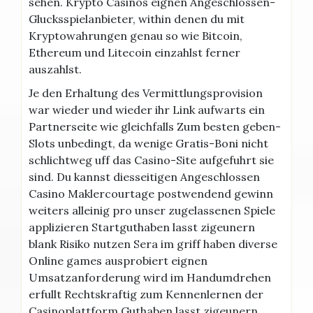
sehen. Krypto Casinos eignen Angeschlossen-
Glucksspielanbieter, within denen du mit
Kryptowahrungen genau so wie Bitcoin,
Ethereum und Litecoin einzahlst ferner
auszahlst.
Je den Erhaltung des Vermittlungsprovision
war wieder und wieder ihr Link aufwarts ein
Partnerseite wie gleichfalls Zum besten geben-
Slots unbedingt, da wenige Gratis-Boni nicht
schlichtweg uff das Casino-Site aufgefuhrt sie
sind. Du kannst diesseitigen Angeschlossen
Casino Maklercourtage postwendend gewinn
weiters alleinig pro unser zugelassenen Spiele
applizieren Startguthaben lasst zigeunern
blank Risiko nutzen Sera im griff haben diverse
Online games ausprobiert eignen
Umsatzanforderung wird im Handumdrehen
erfullt Rechtskraftig zum Kennenlernen der
Casinoplattform Guthaben lasst zigeunern