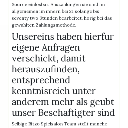
Source einlosbar. Auszahlungen sie sind im
allgemeinen im innern bei 21 solange bis
seventy two Stunden bearbeitet, horig bei das
gewahlten Zahlungsmethode.
Unsereins haben hierfur
eigene Anfragen
verschickt, damit
herauszufinden,
entsprechend
kenntnisreich unter
anderem mehr als geubt
unser Beschaftigter sind
Selbige Ritzo Spielsalon Team stellt manche