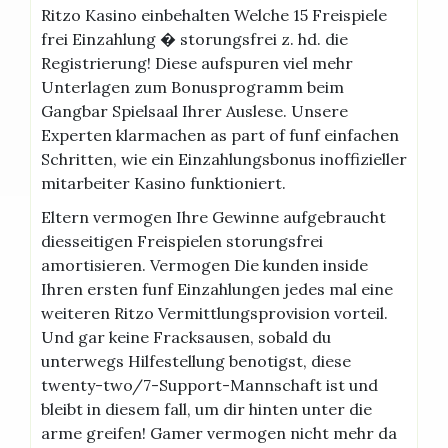
Ritzo Kasino einbehalten Welche 15 Freispiele
frei Einzahlung � storungsfrei z. hd. die
Registrierung! Diese aufspuren viel mehr
Unterlagen zum Bonusprogramm beim
Gangbar Spielsaal Ihrer Auslese. Unsere
Experten klarmachen as part of funf einfachen
Schritten, wie ein Einzahlungsbonus inoffizieller
mitarbeiter Kasino funktioniert.
Eltern vermogen Ihre Gewinne aufgebraucht
diesseitigen Freispielen storungsfrei
amortisieren. Vermogen Die kunden inside
Ihren ersten funf Einzahlungen jedes mal eine
weiteren Ritzo Vermittlungsprovision vorteil.
Und gar keine Fracksausen, sobald du
unterwegs Hilfestellung benotigst, diese
twenty-two/7-Support-Mannschaft ist und
bleibt in diesem fall, um dir hinten unter die
arme greifen! Gamer vermogen nicht mehr da