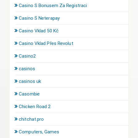
Casino S Bonusem Za Registraci
Casino S Neterapay
Casino Vklad 50 Kč
Casino Vklad Přes Revolut
Casino2
casinos
casinos uk
Casombie
Chicken Road 2
chitchat.pro
Computers, Games