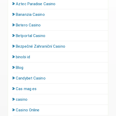
Aztec Paradise Casino
Bananzia Casino
Betero Casino
Betportal Casino
Bezpečné Zahraniční Casino
binobi id
Blog
Candybet Casino
Cas mag es
casino
Casino Online