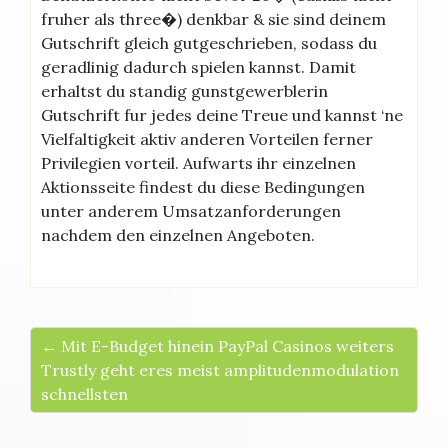
fruher als three�) denkbar & sie sind deinem
Gutschrift gleich gutgeschrieben, sodass du
geradlinig dadurch spielen kannst. Damit
erhaltst du standig gunstgewerblerin
Gutschrift fur jedes deine Treue und kannst ‘ne
Vielfaltigkeit aktiv anderen Vorteilen ferner
Privilegien vorteil. Aufwarts ihr einzelnen
Aktionsseite findest du diese Bedingungen
unter anderem Umsatzanforderungen
nachdem den einzelnen Angeboten.
← Mit E-Budget hinein PayPal Casinos weiters
Trustly geht eres meist amplitudenmodulation
schnellsten