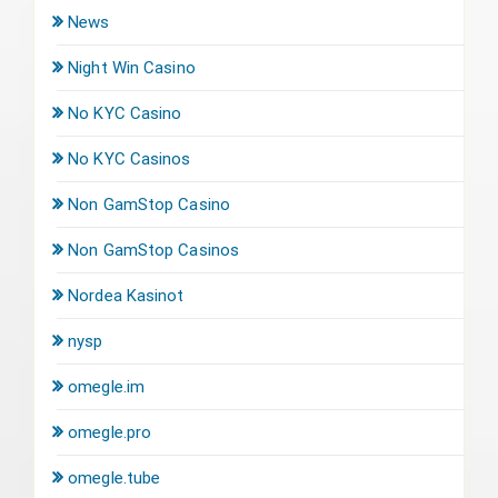
News
Night Win Casino
No KYC Casino
No KYC Casinos
Non GamStop Casino
Non GamStop Casinos
Nordea Kasinot
nysp
omegle.im
omegle.pro
omegle.tube