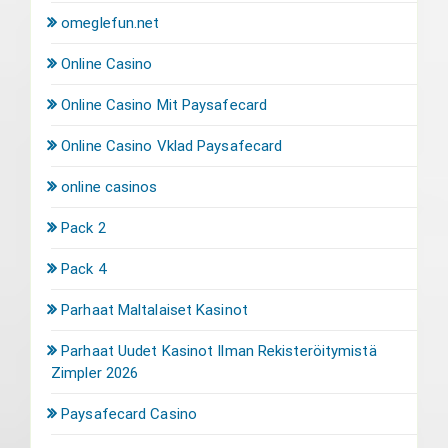
omeglefun.net
Online Casino
Online Casino Mit Paysafecard
Online Casino Vklad Paysafecard
online casinos
Pack 2
Pack 4
Parhaat Maltalaiset Kasinot
Parhaat Uudet Kasinot Ilman Rekisteröitymistä
Zimpler 2026
Paysafecard Casino