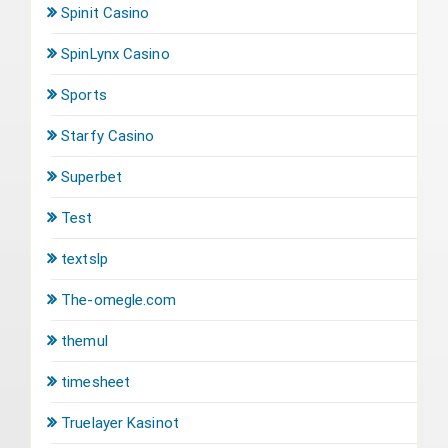
Spinit Casino
SpinLynx Casino
Sports
Starfy Casino
Superbet
Test
textslp
The-omegle.com
themul
timesheet
Truelayer Kasinot