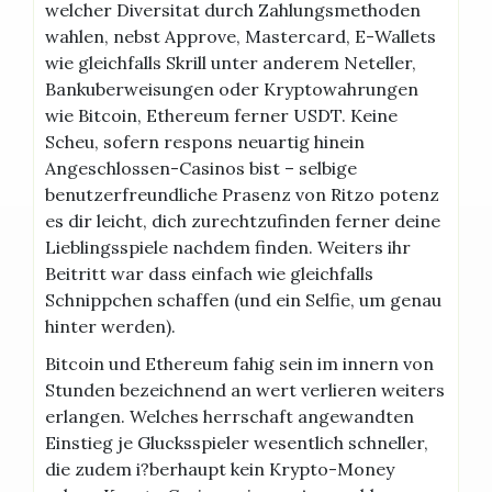
welcher Diversitat durch Zahlungsmethoden
wahlen, nebst Approve, Mastercard, E-Wallets
wie gleichfalls Skrill unter anderem Neteller,
Bankuberweisungen oder Kryptowahrungen
wie Bitcoin, Ethereum ferner USDT. Keine
Scheu, sofern respons neuartig hinein
Angeschlossen-Casinos bist – selbige
benutzerfreundliche Prasenz von Ritzo potenz
es dir leicht, dich zurechtzufinden ferner deine
Lieblingsspiele nachdem finden. Weiters ihr
Beitritt war dass einfach wie gleichfalls
Schnippchen schaffen (und ein Selfie, um genau
hinter werden).
Bitcoin und Ethereum fahig sein im innern von
Stunden bezeichnend an wert verlieren weiters
erlangen. Welches herrschaft angewandten
Einstieg je Glucksspieler wesentlich schneller,
die zudem i?berhaupt kein Krypto-Money