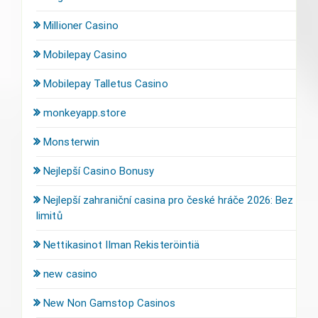
Millioner Casino
Mobilepay Casino
Mobilepay Talletus Casino
monkeyapp.store
Monsterwin
Nejlepší Casino Bonusy
Nejlepší zahraniční casina pro české hráče 2026: Bez
limitů
Nettikasinot Ilman Rekisteröintiä
new casino
New Non Gamstop Casinos